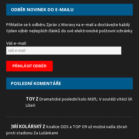
ODBĚR NOVINEK DO E-MAILU
Přihlašte se k odběru Zpráv z Moravy na e-mail a dostávejte každý
týden výběr nejlepších článků do své elektronické poštovní schránky.
Váš e-mail:
POSLEDNÍ KOMENTÁŘE
TOY Z
Dramatické poslední kolo MSFL: V soutěži vítězí SK
Líšeň
JIŘÍ KOLÁŘSKÝ Z
Koalice ODS a TOP 09 už možná našla zbraň
proti stadionu Za Lužánkami