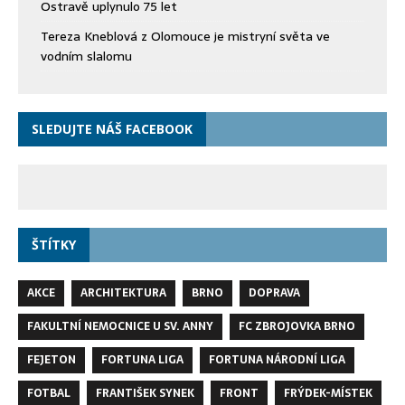
Ostravě uplynulo 75 let
Tereza Kneblová z Olomouce je mistryní světa ve
vodním slalomu
SLEDUJTE NÁŠ FACEBOOK
ŠTÍTKY
AKCE
ARCHITEKTURA
BRNO
DOPRAVA
FAKULTNÍ NEMOCNICE U SV. ANNY
FC ZBROJOVKA BRNO
FEJETON
FORTUNA LIGA
FORTUNA NÁRODNÍ LIGA
FOTBAL
FRANTIŠEK SYNEK
FRONT
FRÝDEK-MÍSTEK