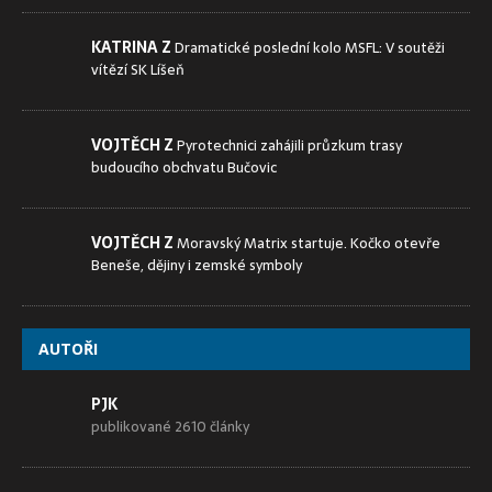
KATRINA Z
Dramatické poslední kolo MSFL: V soutěži
vítězí SK Líšeň
VOJTĚCH Z
Pyrotechnici zahájili průzkum trasy
budoucího obchvatu Bučovic
VOJTĚCH Z
Moravský Matrix startuje. Kočko otevře
Beneše, dějiny i zemské symboly
AUTOŘI
PJK
publikované 2610 články