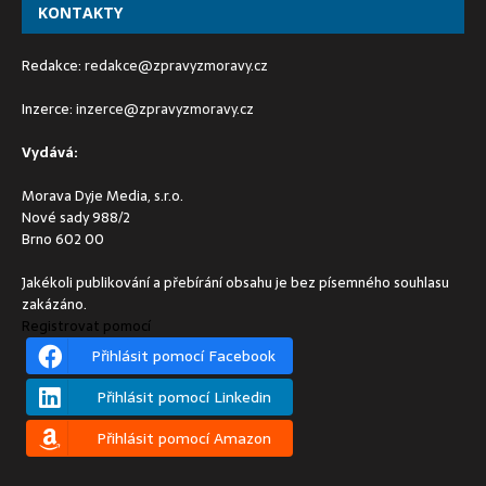
KONTAKTY
Redakce:
redakce@zpravyzmoravy.cz
Inzerce:
inzerce@zpravyzmoravy.cz
Vydává:
Morava Dyje Media, s.r.o.
Nové sady 988/2
Brno 602 00
Jakékoli publikování a přebírání obsahu je bez písemného souhlasu
zakázáno.
Registrovat pomocí
Přihlásit pomocí Facebook
Přihlásit pomocí Linkedin
Přihlásit pomocí Amazon