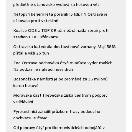
předběžné stanovisko vydává za hotovou věc
Netopýři během léta poranili 15 lidí. FN Ostrava je
očkovala proti vzteklině
Koalice ODS a TOP 09 už možná našla zbraň proti
stadionu Za Lužánkami
Ostravská katedrála dostává nové varhany. Mají 5818
píšťal a váží 25 tun
Zoo Ostrava odchovává čtyři mláďata vyder malých.
Na podzim je nahradí nový druh
Bosonožské náměstí je po proměně za 35 milionů
korun hotové
Moravská část Hřebečska získá centrum podpory
vzdělávání
Pyrotechnici zahájili průzkum trasy budoucího
obchvatu Bučovic
Od popravy čtyř protikomunistických odbojářů v