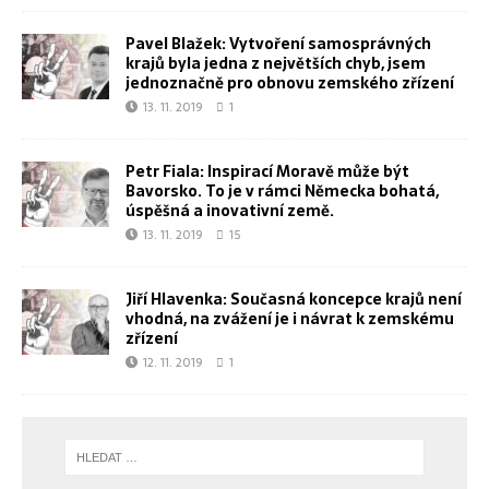
Pavel Blažek: Vytvoření samosprávných
krajů byla jedna z největších chyb, jsem
jednoznačně pro obnovu zemského zřízení
13. 11. 2019
1
Petr Fiala: Inspirací Moravě může být
Bavorsko. To je v rámci Německa bohatá,
úspěšná a inovativní země.
13. 11. 2019
15
Jiří Hlavenka: Současná koncepce krajů není
vhodná, na zvážení je i návrat k zemskému
zřízení
12. 11. 2019
1