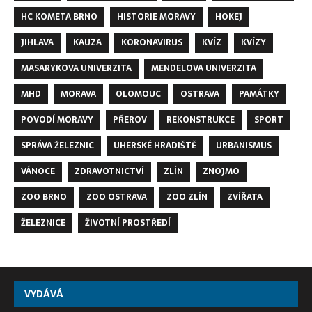
HC KOMETA BRNO
HISTORIE MORAVY
HOKEJ
JIHLAVA
KAUZA
KORONAVIRUS
KVÍZ
KVÍZY
MASARYKOVA UNIVERZITA
MENDELOVA UNIVERZITA
MHD
MORAVA
OLOMOUC
OSTRAVA
PAMÁTKY
POVODÍ MORAVY
PŘEROV
REKONSTRUKCE
SPORT
SPRÁVA ŽELEZNIC
UHERSKÉ HRADIŠTĚ
URBANISMUS
VÁNOCE
ZDRAVOTNICTVÍ
ZLÍN
ZNOJMO
ZOO BRNO
ZOO OSTRAVA
ZOO ZLÍN
ZVÍŘATA
ŽELEZNICE
ŽIVOTNÍ PROSTŘEDÍ
VYDÁVÁ