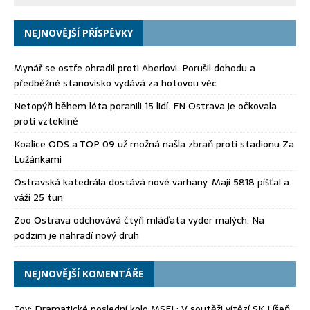
NEJNOVĚJŠÍ PŘÍSPĚVKY
Mynář se ostře ohradil proti Aberlovi. Porušil dohodu a
předběžné stanovisko vydává za hotovou věc
Netopýři během léta poranili 15 lidí. FN Ostrava je očkovala
proti vzteklině
Koalice ODS a TOP 09 už možná našla zbraň proti stadionu Za
Lužánkami
Ostravská katedrála dostává nové varhany. Mají 5818 píšťal a
váží 25 tun
Zoo Ostrava odchovává čtyři mláďata vyder malých. Na
podzim je nahradí nový druh
NEJNOVĚJŠÍ KOMENTÁŘE
Toy
:
Dramatické poslední kolo MSFL: V soutěži vítězí SK Líšeň