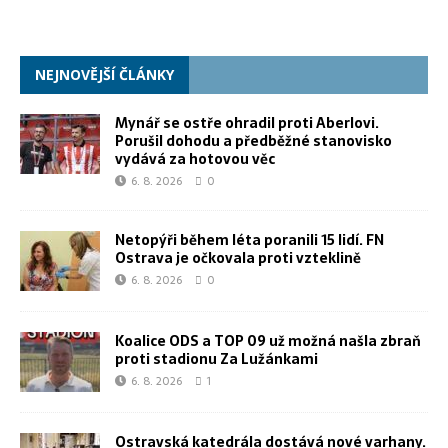
NEJNOVĚJŠÍ ČLÁNKY
Mynář se ostře ohradil proti Aberlovi.
Porušil dohodu a předběžné stanovisko
vydává za hotovou věc
6. 8. 2026
0
Netopýři během léta poranili 15 lidí. FN
Ostrava je očkovala proti vzteklině
6. 8. 2026
0
Koalice ODS a TOP 09 už možná našla zbraň
proti stadionu Za Lužánkami
6. 8. 2026
1
Ostravská katedrála dostává nové varhany.