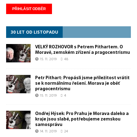
30 LET OD LISTOPADU
VELKÝ ROZHOVOR s Petrem Pithartem. O
Moravě, zemském zřízení a pragocentrismu
15. 11. 2019
48
Petr Pithart: Propásli jsme příležitost vrátit
se k normálnímu řešení. Morava je oběť
pragocentrismu
15. 11. 2019
4
Ondřej Hýsek: Pro Prahu je Morava daleko a
kraje jsou slabé, potřebujeme zemskou
samosprávu
14. 11. 2019
24