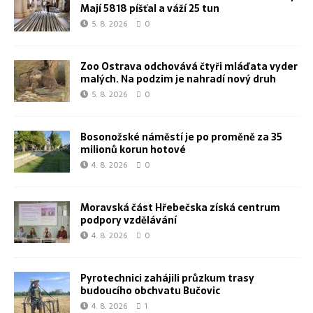
Mají 5818 píšťal a váží 25 tun
5. 8. 2026
0
Zoo Ostrava odchovává čtyři mláďata vyder
malých. Na podzim je nahradí nový druh
5. 8. 2026
0
Bosonožské náměstí je po proměně za 35
milionů korun hotové
4. 8. 2026
0
Moravská část Hřebečska získá centrum
podpory vzdělávání
4. 8. 2026
0
Pyrotechnici zahájili průzkum trasy
budoucího obchvatu Bučovic
4. 8. 2026
1