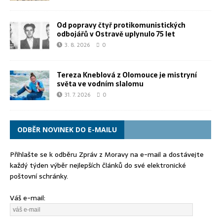
Od popravy čtyř protikomunistických
odbojářů v Ostravě uplynulo 75 let
3. 8. 2026
0
Tereza Kneblová z Olomouce je mistryní
světa ve vodním slalomu
31. 7. 2026
0
ODBĚR NOVINEK DO E-MAILU
Přihlašte se k odběru Zpráv z Moravy na e-mail a dostávejte
každý týden výběr nejlepších článků do své elektronické
poštovní schránky.
Váš e-mail: