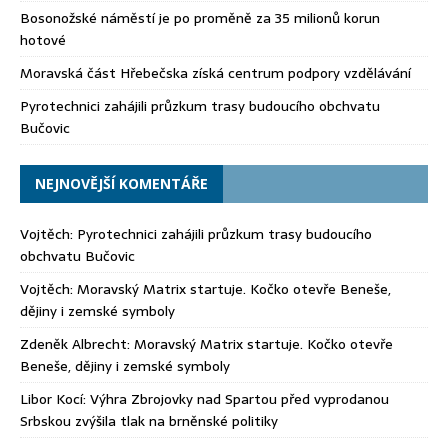
Bosonožské náměstí je po proměně za 35 milionů korun
hotové
Moravská část Hřebečska získá centrum podpory vzdělávání
Pyrotechnici zahájili průzkum trasy budoucího obchvatu
Bučovic
NEJNOVĚJŠÍ KOMENTÁŘE
Vojtěch
:
Pyrotechnici zahájili průzkum trasy budoucího
obchvatu Bučovic
Vojtěch
:
Moravský Matrix startuje. Kočko otevře Beneše,
dějiny i zemské symboly
Zdeněk Albrecht
:
Moravský Matrix startuje. Kočko otevře
Beneše, dějiny i zemské symboly
Libor Kocí
:
Výhra Zbrojovky nad Spartou před vyprodanou
Srbskou zvýšila tlak na brněnské politiky