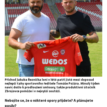
Příchod Jakuba Řezníčka loni v létě patří jistě mezi doposud
nejlepší tahy sportovního ředitele Tomáše Požára. Minulý týden
navíc došlo k prodloužení smlouvy, takže produktivní útočník
Zbrojovce pomůže i v nejvyšší soutěži.
Nebojíte se, že o některé opory přijdete? A plánujete
posily?