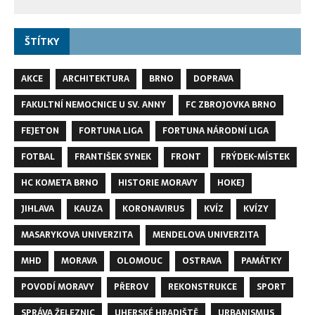
ŠTÍTKY
AKCE
ARCHITEKTURA
BRNO
DOPRAVA
FAKULTNÍ NEMOCNICE U SV. ANNY
FC ZBROJOVKA BRNO
FEJETON
FORTUNA LIGA
FORTUNA NÁRODNÍ LIGA
FOTBAL
FRANTIŠEK SYNEK
FRONT
FRÝDEK-MÍSTEK
HC KOMETA BRNO
HISTORIE MORAVY
HOKEJ
JIHLAVA
KAUZA
KORONAVIRUS
KVÍZ
KVÍZY
MASARYKOVA UNIVERZITA
MENDELOVA UNIVERZITA
MHD
MORAVA
OLOMOUC
OSTRAVA
PAMÁTKY
POVODÍ MORAVY
PŘEROV
REKONSTRUKCE
SPORT
SPRÁVA ŽELEZNIC
UHERSKÉ HRADIŠTĚ
URBANISMUS