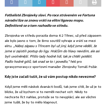
Fotbalisté Zbrojovky slaví. Po roce stráveném ve Fortuna
národní lize se znovu vrátí na elitní ligovou mapu.
Definitivně se o tom rozhodlo ve středu.
Zbrojovka ve středu porazila doma 4:2 Třinec, už před zápasem
ale bylo jasno o tom, že Brno soutěž vyhraje a vrátí se mezi
elitu.
„Náboj zápasu s Třincem byl už jiný, když jsme věděli, že
jsme si
zajistili
postup do ligy. Hráčům do hlavy nevidím, ale asi
byli uvolněnější. Přišlo tady hodně lidí, tak je chtěli potěšit.
Padlo hodně gólů, tak snad se to i povedlo,“
řekl pro
zpravyzmoravy.cz sportovní manažer Zbrojovky Tomáš Požár.
Kdy jste začali tušit, že už vám postup nikdo nevezme?
Když jsme měli náskok dvanácti bodů, tak jsme cítili, že už je to
blízko, že už bychom si to neměli nechat vzít. Nikdy to
nechcete říct nahlas, protože se to nevyplácí, ale asi všichni
jsme tušili, že by to mělo klapnout.