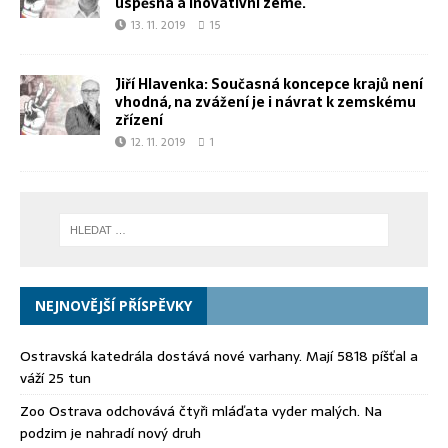
úspěšná a inovativní země.
13. 11. 2019
15
Jiří Hlavenka: Současná koncepce krajů není
vhodná, na zvážení je i návrat k zemskému
zřízení
12. 11. 2019
1
NEJNOVĚJŠÍ PŘÍSPĚVKY
Ostravská katedrála dostává nové varhany. Mají 5818 píšťal a
váží 25 tun
Zoo Ostrava odchovává čtyři mláďata vyder malých. Na
podzim je nahradí nový druh