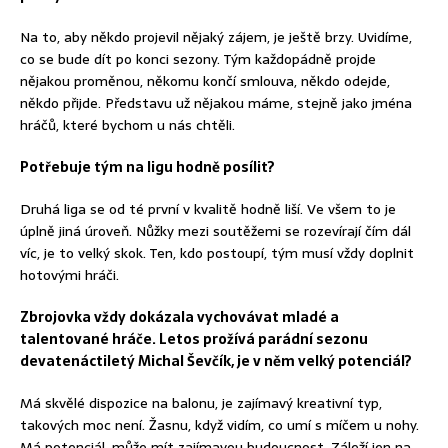
Na to, aby někdo projevil nějaký zájem, je ještě brzy. Uvidíme,
co se bude dít po konci sezony. Tým každopádně projde
nějakou proměnou, někomu končí smlouva, někdo odejde,
někdo přijde. Představu už nějakou máme, stejně jako jména
hráčů, které bychom u nás chtěli.
Potřebuje tým na ligu hodně posílit?
Druhá liga se od té první v kvalitě hodně liší. Ve všem to je
úplně jiná úroveň. Nůžky mezi soutěžemi se rozevírají čím dál
víc, je to velký skok. Ten, kdo postoupí, tým musí vždy doplnit
hotovými hráči.
Zbrojovka vždy dokázala vychovávat mladé a
talentované hráče. Letos prožívá parádní sezonu
devatenáctiletý Michal Ševčík, je v něm velký potenciál?
Má skvělé dispozice na balonu, je zajímavý kreativní typ,
takových moc není. Žasnu, když vidím, co umí s míčem u nohy.
Má potenciál, může mít zajímavou budoucnost. Záleží jen na