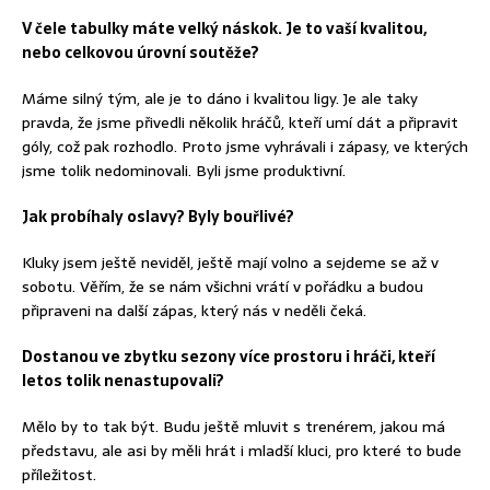
V čele tabulky máte velký náskok. Je to vaší kvalitou,
nebo celkovou úrovní soutěže?
Máme silný tým, ale je to dáno i kvalitou ligy. Je ale taky
pravda, že jsme přivedli několik hráčů, kteří umí dát a připravit
góly, což pak rozhodlo. Proto jsme vyhrávali i zápasy, ve kterých
jsme tolik nedominovali. Byli jsme produktivní.
Jak probíhaly oslavy? Byly bouřlivé?
Kluky jsem ještě neviděl, ještě mají volno a sejdeme se až v
sobotu. Věřím, že se nám všichni vrátí v pořádku a budou
připraveni na další zápas, který nás v neděli čeká.
Dostanou ve zbytku sezony více prostoru i hráči, kteří
letos tolik nenastupovali?
Mělo by to tak být. Budu ještě mluvit s trenérem, jakou má
představu, ale asi by měli hrát i mladší kluci, pro které to bude
příležitost.