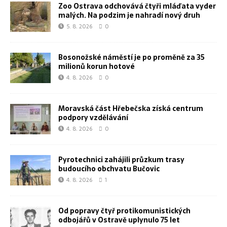
Zoo Ostrava odchovává čtyři mláďata vyder
malých. Na podzim je nahradí nový druh
5. 8. 2026
0
Bosonožské náměstí je po proměně za 35
milionů korun hotové
4. 8. 2026
0
Moravská část Hřebečska získá centrum
podpory vzdělávání
4. 8. 2026
0
Pyrotechnici zahájili průzkum trasy
budoucího obchvatu Bučovic
4. 8. 2026
1
Od popravy čtyř protikomunistických
odbojářů v Ostravě uplynulo 75 let