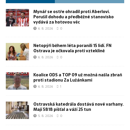
Mynář se ostře ohradil proti Aberlovi.
Porušil dohodu a předběžné stanovisko
vydává za hotovou věc
6. 8. 2026
0
Netopýři během léta poranili 15 lidí. FN
Ostrava je očkovala proti vzteklině
6. 8. 2026
0
Koalice ODS a TOP 09 už možná našla zbraň
proti stadionu Za Lužánkami
6. 8. 2026
1
Ostravská katedrála dostává nové varhany.
Mají 5818 píšťal a váží 25 tun
5. 8. 2026
0