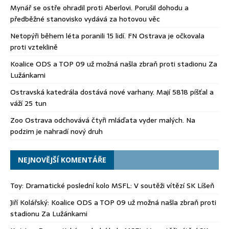
Mynář se ostře ohradil proti Aberlovi. Porušil dohodu a
předběžné stanovisko vydává za hotovou věc
Netopýři během léta poranili 15 lidí. FN Ostrava je očkovala
proti vzteklině
Koalice ODS a TOP 09 už možná našla zbraň proti stadionu Za
Lužánkami
Ostravská katedrála dostává nové varhany. Mají 5818 píšťal a
váží 25 tun
Zoo Ostrava odchovává čtyři mláďata vyder malých. Na
podzim je nahradí nový druh
NEJNOVĚJŠÍ KOMENTÁŘE
Toy
:
Dramatické poslední kolo MSFL: V soutěži vítězí SK Líšeň
Jiří Kolářský
:
Koalice ODS a TOP 09 už možná našla zbraň proti
stadionu Za Lužánkami