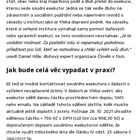
stát, obec nebo kraj majetkový podíl a dluh přešel do exekuce,
kterou vede soudní exekutor. Jedná se tak vedle dluhu na
zdravotním a sociálním pojištění nebo nájemném rovněž o
závazky u institucí jako je třeba dopravní podnik. Na závazky,
které si veřejné instituce vymáhají samy pomocí daňových
nebo správních exekucí, se toto osvobození nevztahuje.
„Je to
unikátní možnost. Za poslední roky si nepamatuji podobnou
příležitost pro lidi, kteří se rozhodnou a chtějí vyřešit svůj dluh,“
uvedl Daniel Hůle, dluhový expert organizace Člověk v tísni.
Jak bude celá věc vypadat v praxi?
Již teď je možné kontaktovat soudního exekutora s žádostí o
vyčíslení nezaplacené jistiny. V žádosti je třeba uvést, aby
exekutor sdělil danou částku prostřednictvím dopisu, SMS
nebo emailu. Na základě tohoto sdělení zjistíte, kolik musíte
aktuálně ještě doplatit z jistiny. Počínaje 28. 10. 2021 uhradíte
sdělenou částku + 750 Kč s DPH (což činí cca 908,30 Kč) a
doporučeným dopisem soudnímu exekutorovi sdělíte, že
chcete využít milostivého léta dle článku IV odst. 25 zákona č.
286/2021 Sb.