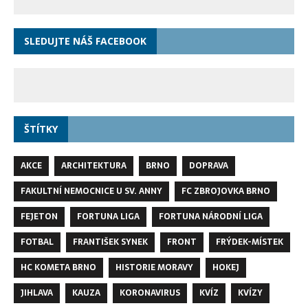
SLEDUJTE NÁŠ FACEBOOK
ŠTÍTKY
AKCE
ARCHITEKTURA
BRNO
DOPRAVA
FAKULTNÍ NEMOCNICE U SV. ANNY
FC ZBROJOVKA BRNO
FEJETON
FORTUNA LIGA
FORTUNA NÁRODNÍ LIGA
FOTBAL
FRANTIŠEK SYNEK
FRONT
FRÝDEK-MÍSTEK
HC KOMETA BRNO
HISTORIE MORAVY
HOKEJ
JIHLAVA
KAUZA
KORONAVIRUS
KVÍZ
KVÍZY