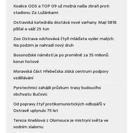
Koalice ODS a TOP 09 už možná našla zbraň proti
stadionu Za Lužánkami
Ostravská katedrála dostává nové varhany. Mají 5818
píšťal a váží 25 tun
Zoo Ostrava odchovává čtyři mláďata vyder malých.
Na podzim je nahradí nový druh
Bosonožské náměstí je po proměně za 35 milionů
korun hotové
Moravská část Hřebečska získá centrum podpory
vzdělávání
Pyrotechnici zahájili průzkum trasy budoucího
obchvatu Bučovic
Od popravy čtyř protikomunistických odbojářů v
Ostravě uplynulo 75 let
Tereza Kneblová z Olomouce je mistryní světa ve
vodním slalomu