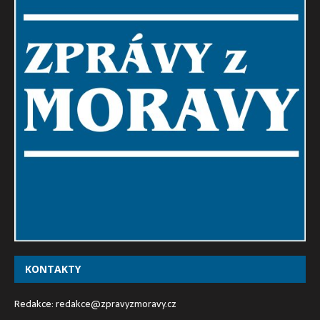
KONTAKTY
Redakce:
redakce@zpravyzmoravy.cz