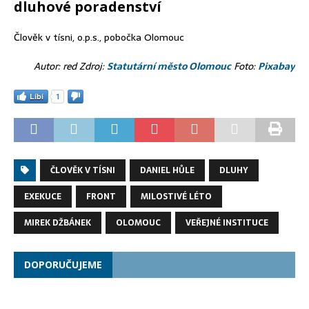
dluhové poradenství
Člověk v tísni, o.p.s., pobočka Olomouc
Autor: red Zdroj:
Statutární město Olomouc
Foto:
Pixabay
Líbí
1
ČLOVĚK V TÍSNI
DANIEL HŮLE
DLUHY
EXEKUCE
FRONT
MILOSTIVÉ LÉTO
MIREK DŽBÁNEK
OLOMOUC
VEŘEJNÉ INSTITUCE
DOPORUČUJEME