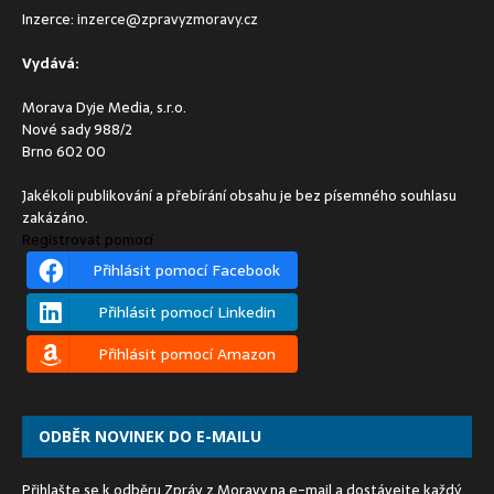
Inzerce:
inzerce@zpravyzmoravy.cz
Vydává:
Morava Dyje Media, s.r.o.
Nové sady 988/2
Brno 602 00
Jakékoli publikování a přebírání obsahu je bez písemného souhlasu
zakázáno.
Registrovat pomocí
Přihlásit pomocí Facebook
Přihlásit pomocí Linkedin
Přihlásit pomocí Amazon
ODBĚR NOVINEK DO E-MAILU
Přihlašte se k odběru Zpráv z Moravy na e-mail a dostávejte každý