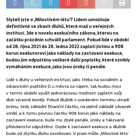
Slyšeli jste o ‚Milostivém létu‘? Lidem umožňuje
definitivně se zbavit dluhů, které mají u veřejných
institucí. Jde o novelu exekučního zákona, kterou na
začátku prázdnin schválil parlament. Pokud lidé v období
od 28. října 2021 do 28. ledna 2022 zaplatí jistinu a 908
korun exekutorovi jako náklady na zastavení exekuce,
budou jim odpuštěny veškeré další poplatky, které vznikly
vymáháním exekuce, jako jsou úroky či penále.
Lidé s dluhy u veřejných institucí, jako třeba na sociálním a
zdravotním pojištění či u města za nájem, tak budou moci
v tomto období využít jednorázovou možnost zaplatit svůj
dluh výrazně levněji. Pokud dlužník v uvedeném termínu uhradí
jistinu, tedy základní finanční částku, na jejímž základě závazek
vznikl, a k tomu pevnou částku 908 korun jako náklady na
zastavení exekuce, bude mu zbylé penále, úroky a takzvané
příslušenství odpuštěno. Dojde k zastavení exekuce a dlužník
bude od zbytku dluhu osvobozen. V praxi může ‚Milostivé léto‘