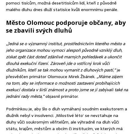
pomoci tisícům, možná desetitisícům lidí, kteří z původně
malého dluhu dnes dluží statisíce kvůli enormnímu penále.
Město Olomouc podporuje občany, aby
se zbavili svých dluhů
„Jedná se o významný institut, prostřednictvím kterého město a
jeho organizace mohou vymoci alespoň původně vzniklý dluh,
získat zpět část doteď zdánlivě marných pohledávek a ukončit
dlouhá exekuční řízení. Zároveň jde o vstřícný krok vůči
dlužníkům, kteří se tak mohou vymanit z dluhových pastí,“
je
přesvědčen primátor Olomouce Mirek Žbánek.
„Máme zájem
na tom, aby se informace o možnosti zastavení probíhajících
exekucí dostala v širší známost a proto jsme se jí zabývali také na
jednání rady města,“
objasnil primátor.
Podmínkou je, aby šlo o dluh vymáhaný soudním exekutorem a
dlužník nebyl v insolvenci. ‚Milostivé léto‘ se nevztahuje na
dluhy vůči soukromým věřitelům, ale výhradně na dluh vůči
státu, krajům, městům a obcím či institucím, ve kterých má