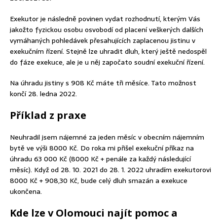
Exekutor je následně povinen vydat rozhodnutí, kterým Vás
jakožto fyzickou osobu osvobodí od placení veškerých dalších
vymáhaných pohledávek přesahujících zaplacenou jistinu v
exekučním řízení. Stejně lze uhradit dluh, který ještě nedospěl
do fáze exekuce, ale je u něj započato soudní exekuční řízení.
Na úhradu jistiny s 908 Kč máte tři měsíce. Tato možnost
končí 28. ledna 2022.
Příklad z praxe
Neuhradil jsem nájemné za jeden měsíc v obecním nájemním
bytě ve výši 8000 Kč. Do roka mi přišel exekuční příkaz na
úhradu 63 000 Kč (8000 Kč + penále za každý následující
měsíc). Když od 28. 10. 2021 do 28. 1. 2022 uhradím exekutorovi
8000 Kč + 908,30 Kč, bude celý dluh smazán a exekuce
ukončena.
Kde lze v Olomouci najít pomoc a