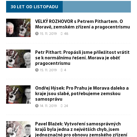
30 LET OD LISTOPADU
VELKÝ ROZHOVOR s Petrem Pithartem. O
Moravě, zemském zřízení a pragocentrismu
15. 11. 2019
48
Petr Pithart: Propásli jsme příležitost vrátit
se k normálnímu řešení. Morava je oběť
pragocentrismu
15. 11. 2019
4
Ondřej Hýsek: Pro Prahu je Morava daleko a
kraje jsou slabé, potřebujeme zemskou
samosprávu
14. 11. 2019
24
Pavel Blažek: Vytvoření samosprávných
krajů byla jedna z největších chyb, jsem
jednoznačně pro obnovu zemského zřízení