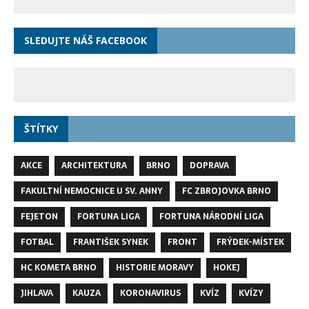
SLEDUJTE NÁŠ FACEBOOK
ŠTÍTKY
AKCE
ARCHITEKTURA
BRNO
DOPRAVA
FAKULTNÍ NEMOCNICE U SV. ANNY
FC ZBROJOVKA BRNO
FEJETON
FORTUNA LIGA
FORTUNA NÁRODNÍ LIGA
FOTBAL
FRANTIŠEK SYNEK
FRONT
FRÝDEK-MÍSTEK
HC KOMETA BRNO
HISTORIE MORAVY
HOKEJ
JIHLAVA
KAUZA
KORONAVIRUS
KVÍZ
KVÍZY