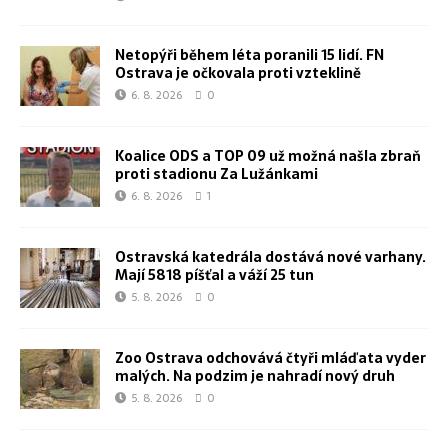
Netopýři během léta poranili 15 lidí. FN
Ostrava je očkovala proti vzteklině
6. 8. 2026
0
Koalice ODS a TOP 09 už možná našla zbraň
proti stadionu Za Lužánkami
6. 8. 2026
1
Ostravská katedrála dostává nové varhany.
Mají 5818 píšťal a váží 25 tun
5. 8. 2026
0
Zoo Ostrava odchovává čtyři mláďata vyder
malých. Na podzim je nahradí nový druh
5. 8. 2026
0