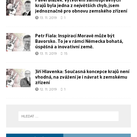
Pavel Blažek: Vytvoření samosprávných
krajů byla jedna z největších chyb, jsem
jednoznačně pro obnovu zemského zřízení
13. 11. 2019
1
Petr Fiala: Inspirací Moravě může být
Bavorsko. To je v rámci Německa bohatá,
úspěšná a inovativní země.
13. 11. 2019
15
Jiří Hlavenka: Současná koncepce krajů není
vhodná, na zvážení je i návrat k zemskému
zřízení
12. 11. 2019
1