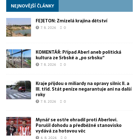
NEJNOVĚJŠÍ ČLÁNKY
FEJETON: Zmizelá krajina dětství
7. 8. 2026
0
KOMENTÁŘ: Případ Aberl aneb politická
kultura ze Srbské a „po srbsku“
7. 8. 2026
0
Kraje přijdou o miliardy na opravy silnic II. a
III. tříd. Stát peníze negarantuje ani na další
roky
7. 8. 2026
0
Mynář se ostře ohradil proti Aberlovi.
Porušil dohodu a předběžné stanovisko
vydává za hotovou věc
6. 8. 2026
0