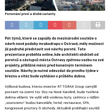
Porovnání první a druhé varianty
Pět týmů, které se zapojily do mezinárodní soutěže o
návrh nové podoby mrakodrapu v Ostravě, měly možnost
již podruhé představit své návrhy porotě. Tato
prezentace proběhla online, kde architekti obdrželi od
porotců a zástupců města Ostravy zpětnou vazbu na své
projekty, přibližně měsíc před konečným termínem
soutěže. Návrhy je nutné odevzdat do prvního týdne v
březnu a vítěz bude vyhlášen v průběhu dubna.
Výšková budova, kterou investor RT TORAX Group zamýšlí
postavit na území tzv. Slzy na Nové Karolině, bude tvořená
dvěma věžemi. Ve vyšší věži vzniknou byty, zatímco v nižším
„sourozenci“ budou kanceláře, hotel, restaurace, SPA,
kongresové prostory či obchody. Aktuálně probíhající soutěž