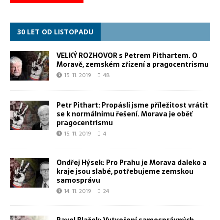
30 LET OD LISTOPADU
VELKÝ ROZHOVOR s Petrem Pithartem. O
Moravě, zemském zřízení a pragocentrismu
15. 11. 2019
48
Petr Pithart: Propásli jsme příležitost vrátit
se k normálnímu řešení. Morava je oběť
pragocentrismu
15. 11. 2019
4
Ondřej Hýsek: Pro Prahu je Morava daleko a
kraje jsou slabé, potřebujeme zemskou
samosprávu
14. 11. 2019
24