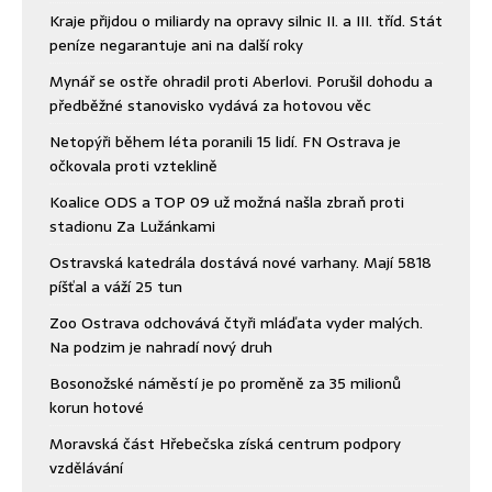
Kraje přijdou o miliardy na opravy silnic II. a III. tříd. Stát
peníze negarantuje ani na další roky
Mynář se ostře ohradil proti Aberlovi. Porušil dohodu a
předběžné stanovisko vydává za hotovou věc
Netopýři během léta poranili 15 lidí. FN Ostrava je
očkovala proti vzteklině
Koalice ODS a TOP 09 už možná našla zbraň proti
stadionu Za Lužánkami
Ostravská katedrála dostává nové varhany. Mají 5818
píšťal a váží 25 tun
Zoo Ostrava odchovává čtyři mláďata vyder malých.
Na podzim je nahradí nový druh
Bosonožské náměstí je po proměně za 35 milionů
korun hotové
Moravská část Hřebečska získá centrum podpory
vzdělávání