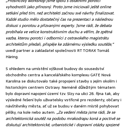
„Prosincový workshop jsme spolu s ostatními porotci
vyhodnotili jako přínosný. Proto jsme iniciovali ještě online
setkání před tím, než architekti začnou své návrhy finalizovat.
Každé studio mělo dostatečný čas na prezentaci a následnou
diskusi s porotou a přizvanými experty. Jsme rádi, že debata
probíhala ve velice konstruktivním duchu a věřím, že zpětná
vazba, kterou porotci i odborníci z ostravského magistrátu
architektům předali, přispěje ke zdárnému výsledku soutěže,“
uvedl partner a zakladatel společnosti RT TORAX Tomáš
Häring.
S ohledem na umístění výškové budovy do sousedství
obchodního centra a kancelářského komplexu GATE Nová
Karolina se diskutovalo také propojení stavby s jejím okolím i
historickým centrem Ostravy. Neméně důležitým tématem
bylo dopravní napojení území tzv. Slzy na ulici 28. října tak, aby
výsledné řešení bylo uživatelsky vstřícné pro rezidenty, občany i
návštěvníky města, ať už se budou v daném místě pohybovat
pěšky, na kole nebo autem.
„Za vedení města jsme rádi, že se
architektonická soutěž na podobu mrakodrapu koná a poctivě se
diskutují architektonické, urbanistické i dopravní otázky spojené