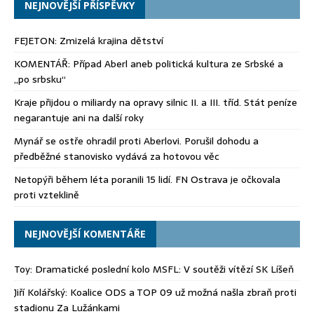
NEJNOVĚJŠÍ PŘÍSPĚVKY
FEJETON: Zmizelá krajina dětství
KOMENTÁŘ: Případ Aberl aneb politická kultura ze Srbské a
„po srbsku“
Kraje přijdou o miliardy na opravy silnic II. a III. tříd. Stát peníze
negarantuje ani na další roky
Mynář se ostře ohradil proti Aberlovi. Porušil dohodu a
předběžné stanovisko vydává za hotovou věc
Netopýři během léta poranili 15 lidí. FN Ostrava je očkovala
proti vzteklině
NEJNOVĚJŠÍ KOMENTÁŘE
Toy
:
Dramatické poslední kolo MSFL: V soutěži vítězí SK Líšeň
Jiří Kolářský
:
Koalice ODS a TOP 09 už možná našla zbraň proti
stadionu Za Lužánkami