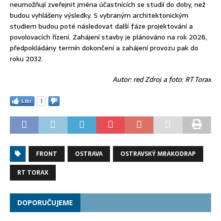
neumožňují zveřejnit jména účastnících se studií do doby, než
budou vyhlášeny výsledky. S vybraným architektonickým
studiem budou poté následovat další fáze projektování a
povolovacích řízení. Zahájení stavby je plánováno na rok 2028,
předpokládány termín dokončení a zahájení provozu pak do
roku 2032.
Autor: red Zdroj a foto: RT Torax
Líbí
1
FRONT
OSTRAVA
OSTRAVSKÝ MRAKODRAP
RT TORAX
DOPORUČUJEME