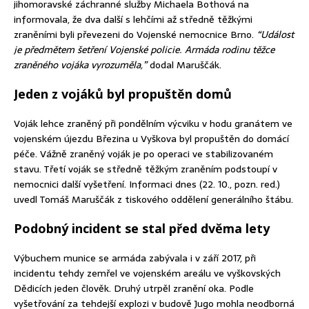
jihomoravské záchranné služby Michaela Bothová na
informovala, že dva další s lehčími až středně těžkými
zraněními byli převezeni do Vojenské nemocnice Brno.
“Událost
je předmětem šetření Vojenské policie. Armáda rodinu těžce
zraněného vojáka vyrozuměla,”
dodal Maruščák.
Jeden z vojáků byl propuštěn domů
Voják lehce zraněný při pondělním výcviku v hodu granátem ve
vojenském újezdu Březina u Vyškova byl propuštěn do domácí
péče. Vážně zraněný voják je po operaci ve stabilizovaném
stavu. Třetí voják se středně těžkým zraněním podstoupí v
nemocnici další vyšetření. Informaci dnes (22. 10., pozn. red.)
uvedl Tomáš Maruščák z tiskového oddělení generálního štábu.
Podobný incident se stal před dvěma lety
Výbuchem munice se armáda zabývala i v září 2017, při
incidentu tehdy zemřel ve vojenském areálu ve vyškovských
Dědicích jeden člověk. Druhý utrpěl zranění oka. Podle
vyšetřování za tehdejší explozi v budově Jugo mohla neodborná