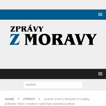
HOME
ZPRÁVY
Granát zranil v Březině tři vojáky,
jednoho těžce. Incident vyšetřuje vojenská policie