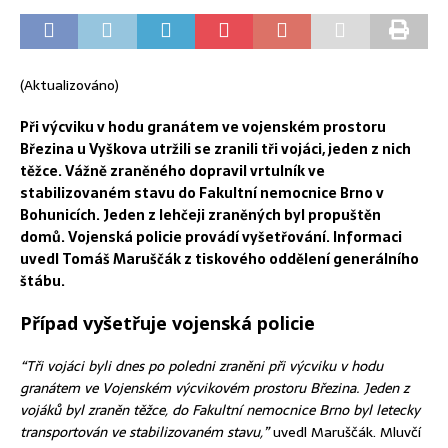
(Aktualizováno)
Při výcviku v hodu granátem ve vojenském prostoru
Březina u Vyškova utržili se zranili tři vojáci, jeden z nich
těžce. Vážně zraněného dopravil vrtulník ve
stabilizovaném stavu do Fakultní nemocnice Brno v
Bohunicích. Jeden z lehčeji zraněných byl propuštěn
domů. Vojenská policie provádí vyšetřování. Informaci
uvedl Tomáš Maruščák z tiskového oddělení generálního
štábu.
Případ vyšetřuje vojenská policie
“Tři vojáci byli dnes po poledni zraněni při výcviku v hodu
granátem ve Vojenském výcvikovém prostoru Březina. Jeden z
vojáků byl zraněn těžce, do Fakultní nemocnice Brno byl letecky
transportován ve stabilizovaném stavu,”
uvedl Maruščák. Mluvčí