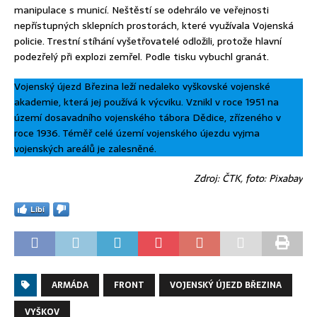
manipulace s municí. Neštěstí se odehrálo ve veřejnosti
nepřístupných sklepních prostorách, které využívala Vojenská
policie. Trestní stíhání vyšetřovatelé odložili, protože hlavní
podezřelý při explozi zemřel. Podle tisku vybuchl granát.
Vojenský újezd Březina leží nedaleko vyškovské vojenské
akademie, která jej používá k výcviku. Vznikl v roce 1951 na
území dosavadního vojenského tábora Dědice, zřízeného v
roce 1936. Téměř celé území vojenského újezdu vyjma
vojenských areálů je zalesněné.
Zdroj: ČTK, foto: Pixabay
Líbí
ARMÁDA
FRONT
VOJENSKÝ ÚJEZD BŘEZINA
VYŠKOV