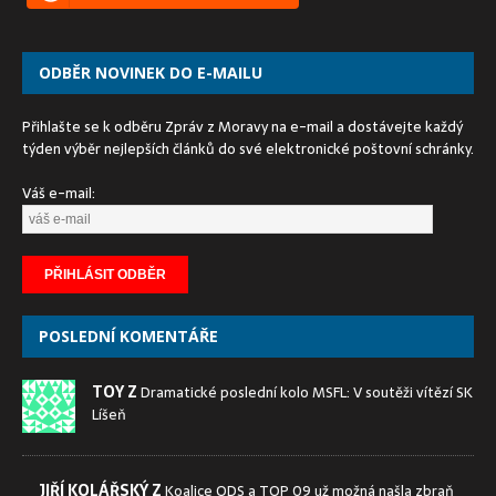
ODBĚR NOVINEK DO E-MAILU
Přihlašte se k odběru Zpráv z Moravy na e-mail a dostávejte každý
týden výběr nejlepších článků do své elektronické poštovní schránky.
Váš e-mail:
POSLEDNÍ KOMENTÁŘE
TOY Z
Dramatické poslední kolo MSFL: V soutěži vítězí SK
Líšeň
JIŘÍ KOLÁŘSKÝ Z
Koalice ODS a TOP 09 už možná našla zbraň