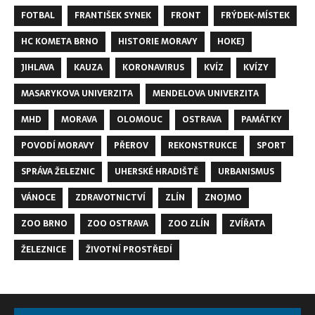
FOTBAL
FRANTIŠEK SYNEK
FRONT
FRÝDEK-MÍSTEK
HC KOMETA BRNO
HISTORIE MORAVY
HOKEJ
JIHLAVA
KAUZA
KORONAVIRUS
KVÍZ
KVÍZY
MASARYKOVA UNIVERZITA
MENDELOVA UNIVERZITA
MHD
MORAVA
OLOMOUC
OSTRAVA
PAMÁTKY
POVODÍ MORAVY
PŘEROV
REKONSTRUKCE
SPORT
SPRÁVA ŽELEZNIC
UHERSKÉ HRADIŠTĚ
URBANISMUS
VÁNOCE
ZDRAVOTNICTVÍ
ZLÍN
ZNOJMO
ZOO BRNO
ZOO OSTRAVA
ZOO ZLÍN
ZVÍŘATA
ŽELEZNICE
ŽIVOTNÍ PROSTŘEDÍ