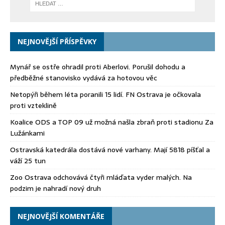
NEJNOVĚJŠÍ PŘÍSPĚVKY
Mynář se ostře ohradil proti Aberlovi. Porušil dohodu a
předběžné stanovisko vydává za hotovou věc
Netopýři během léta poranili 15 lidí. FN Ostrava je očkovala
proti vzteklině
Koalice ODS a TOP 09 už možná našla zbraň proti stadionu Za
Lužánkami
Ostravská katedrála dostává nové varhany. Mají 5818 píšťal a
váží 25 tun
Zoo Ostrava odchovává čtyři mláďata vyder malých. Na
podzim je nahradí nový druh
NEJNOVĚJŠÍ KOMENTÁŘE