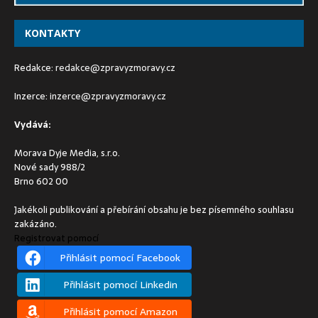
KONTAKTY
Redakce:
redakce@zpravyzmoravy.cz
Inzerce:
inzerce@zpravyzmoravy.cz
Vydává:
Morava Dyje Media, s.r.o.
Nové sady 988/2
Brno 602 00
Jakékoli publikování a přebírání obsahu je bez písemného souhlasu
zakázáno.
Registrovat pomocí
Přihlásit pomocí Facebook
Přihlásit pomocí Linkedin
Přihlásit pomocí Amazon