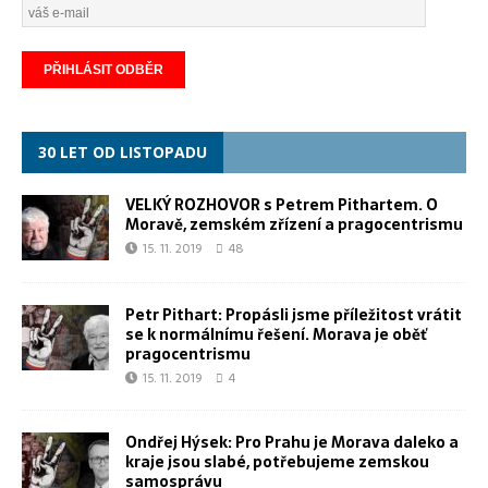
30 LET OD LISTOPADU
VELKÝ ROZHOVOR s Petrem Pithartem. O
Moravě, zemském zřízení a pragocentrismu
15. 11. 2019
48
Petr Pithart: Propásli jsme příležitost vrátit
se k normálnímu řešení. Morava je oběť
pragocentrismu
15. 11. 2019
4
Ondřej Hýsek: Pro Prahu je Morava daleko a
kraje jsou slabé, potřebujeme zemskou
samosprávu