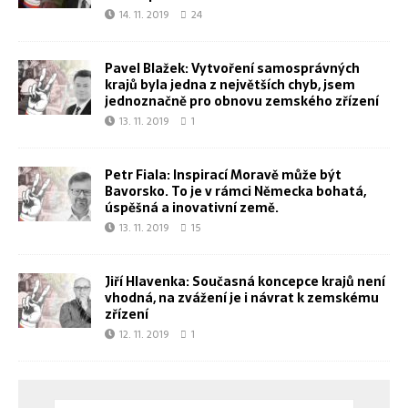
14. 11. 2019
24
Pavel Blažek: Vytvoření samosprávných
krajů byla jedna z největších chyb, jsem
jednoznačně pro obnovu zemského zřízení
13. 11. 2019
1
Petr Fiala: Inspirací Moravě může být
Bavorsko. To je v rámci Německa bohatá,
úspěšná a inovativní země.
13. 11. 2019
15
Jiří Hlavenka: Současná koncepce krajů není
vhodná, na zvážení je i návrat k zemskému
zřízení
12. 11. 2019
1