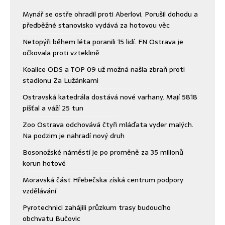
Mynář se ostře ohradil proti Aberlovi. Porušil dohodu a
předběžné stanovisko vydává za hotovou věc
Netopýři během léta poranili 15 lidí. FN Ostrava je
očkovala proti vzteklině
Koalice ODS a TOP 09 už možná našla zbraň proti
stadionu Za Lužánkami
Ostravská katedrála dostává nové varhany. Mají 5818
píšťal a váží 25 tun
Zoo Ostrava odchovává čtyři mláďata vyder malých.
Na podzim je nahradí nový druh
Bosonožské náměstí je po proměně za 35 milionů
korun hotové
Moravská část Hřebečska získá centrum podpory
vzdělávání
Pyrotechnici zahájili průzkum trasy budoucího
obchvatu Bučovic