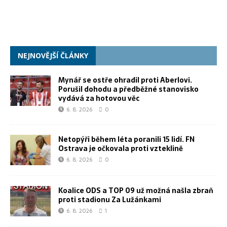
NEJNOVĚJŠÍ ČLÁNKY
Mynář se ostře ohradil proti Aberlovi.
Porušil dohodu a předběžné stanovisko
vydává za hotovou věc
6. 8. 2026
0
Netopýři během léta poranili 15 lidí. FN
Ostrava je očkovala proti vzteklině
6. 8. 2026
0
Koalice ODS a TOP 09 už možná našla zbraň
proti stadionu Za Lužánkami
6. 8. 2026
1