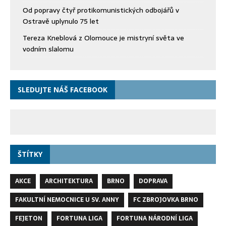
Od popravy čtyř protikomunistických odbojářů v
Ostravě uplynulo 75 let
Tereza Kneblová z Olomouce je mistryní světa ve
vodním slalomu
SLEDUJTE NÁŠ FACEBOOK
ŠTÍTKY
AKCE
ARCHITEKTURA
BRNO
DOPRAVA
FAKULTNÍ NEMOCNICE U SV. ANNY
FC ZBROJOVKA BRNO
FEJETON
FORTUNA LIGA
FORTUNA NÁRODNÍ LIGA