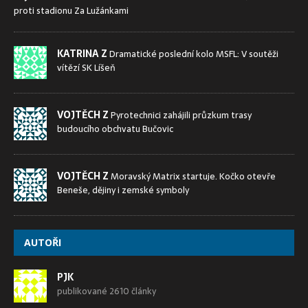
proti stadionu Za Lužánkami
KATRINA Z
Dramatické poslední kolo MSFL: V soutěži
vítězí SK Líšeň
VOJTĚCH Z
Pyrotechnici zahájili průzkum trasy
budoucího obchvatu Bučovic
VOJTĚCH Z
Moravský Matrix startuje. Kočko otevře
Beneše, dějiny i zemské symboly
AUTOŘI
PJK
publikované 2610 články