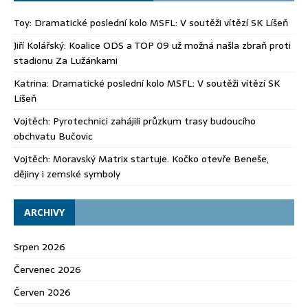
Toy
:
Dramatické poslední kolo MSFL: V soutěži vítězí SK Líšeň
Jiří Kolářský
:
Koalice ODS a TOP 09 už možná našla zbraň proti
stadionu Za Lužánkami
Katrina
:
Dramatické poslední kolo MSFL: V soutěži vítězí SK
Líšeň
Vojtěch
:
Pyrotechnici zahájili průzkum trasy budoucího
obchvatu Bučovic
Vojtěch
:
Moravský Matrix startuje. Kočko otevře Beneše,
dějiny i zemské symboly
ARCHIVY
Srpen 2026
Červenec 2026
Červen 2026