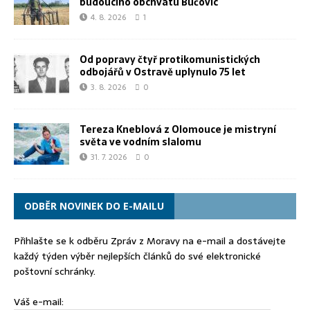
budoucího obchvatu Bučovic
4. 8. 2026
1
Od popravy čtyř protikomunistických
odbojářů v Ostravě uplynulo 75 let
3. 8. 2026
0
Tereza Kneblová z Olomouce je mistryní
světa ve vodním slalomu
31. 7. 2026
0
ODBĚR NOVINEK DO E-MAILU
Přihlašte se k odběru Zpráv z Moravy na e-mail a dostávejte
každý týden výběr nejlepších článků do své elektronické
poštovní schránky.
Váš e-mail: