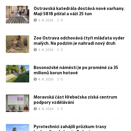
Ostravská katedrála dostává nové varhany.
Mají 5818 píšťal a váží 25 tun
5. 8. 2026
0
Zoo Ostrava odchovává čtyři mláďata vyder
malých. Na podzim je nahradí nový druh
5. 8. 2026
0
Bosonožské náměstí je po proměně za 35
milionů korun hotové
4. 8. 2026
0
Moravská část Hřebečska získá centrum
podpory vzdělávání
4. 8. 2026
0
Pyrotechnici zahájili průzkum trasy