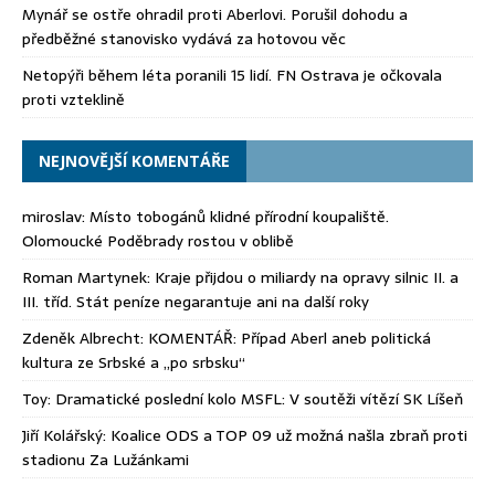
Mynář se ostře ohradil proti Aberlovi. Porušil dohodu a
předběžné stanovisko vydává za hotovou věc
Netopýři během léta poranili 15 lidí. FN Ostrava je očkovala
proti vzteklině
NEJNOVĚJŠÍ KOMENTÁŘE
miroslav
:
Místo tobogánů klidné přírodní koupaliště.
Olomoucké Poděbrady rostou v oblibě
Roman Martynek
:
Kraje přijdou o miliardy na opravy silnic II. a
III. tříd. Stát peníze negarantuje ani na další roky
Zdeněk Albrecht
:
KOMENTÁŘ: Případ Aberl aneb politická
kultura ze Srbské a „po srbsku“
Toy
:
Dramatické poslední kolo MSFL: V soutěži vítězí SK Líšeň
Jiří Kolářský
:
Koalice ODS a TOP 09 už možná našla zbraň proti
stadionu Za Lužánkami