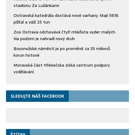
stadionu Za Lužánkami
Ostravská katedrála dostává nové varhany. Mají 5818
píšťal a váží 25 tun
Zoo Ostrava odchovává čtyři mláďata vyder malých.
Na podzim je nahradí nový druh
Bosonožské náměstí je po proměně za 35 milionů
korun hotové
Moravská část Hřebečska získá centrum podpory
vzdělávání
SLEDUJTE NÁŠ FACEBOOK
ŠTÍTKY