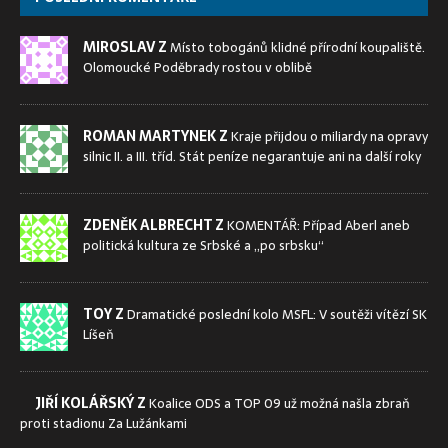
MIROSLAV Z
Místo tobogánů klidné přírodní koupaliště.
Olomoucké Poděbrady rostou v oblibě
ROMAN MARTYNEK Z
Kraje přijdou o miliardy na opravy
silnic II. a III. tříd. Stát peníze negarantuje ani na další roky
ZDENĚK ALBRECHT Z
KOMENTÁŘ: Případ Aberl aneb
politická kultura ze Srbské a „po srbsku“
TOY Z
Dramatické poslední kolo MSFL: V soutěži vítězí SK
Líšeň
JIŘÍ KOLÁŘSKÝ Z
Koalice ODS a TOP 09 už možná našla zbraň
proti stadionu Za Lužánkami