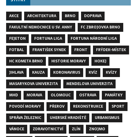
AKCE
ARCHITEKTURA
BRNO
DOPRAVA
FAKULTNÍ NEMOCNICE U SV. ANNY
FC ZBROJOVKA BRNO
FEJETON
FORTUNA LIGA
FORTUNA NÁRODNÍ LIGA
FOTBAL
FRANTIŠEK SYNEK
FRONT
FRÝDEK-MÍSTEK
HC KOMETA BRNO
HISTORIE MORAVY
HOKEJ
JIHLAVA
KAUZA
KORONAVIRUS
KVÍZ
KVÍZY
MASARYKOVA UNIVERZITA
MENDELOVA UNIVERZITA
MHD
MORAVA
OLOMOUC
OSTRAVA
PAMÁTKY
POVODÍ MORAVY
PŘEROV
REKONSTRUKCE
SPORT
SPRÁVA ŽELEZNIC
UHERSKÉ HRADIŠTĚ
URBANISMUS
VÁNOCE
ZDRAVOTNICTVÍ
ZLÍN
ZNOJMO