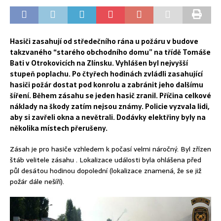
Hasiči zasahují od středečního rána u požáru v budove
takzvaného “starého obchodního domu” na třídě Tomáše
Bati v Otrokovicích na Zlínsku. Vyhlášen byl nejvyšší
stupeň poplachu. Po čtyřech hodinách zvládli zasahující
hasiči požár dostat pod konrolu a zabránit jeho dalšímu
šíření. Během zásahu se jeden hasič zranil. Příčina celkové
náklady na škody zatím nejsou známy. Policie vyzvala lidi,
aby si zavřeli okna a nevětrali. Dodávky elektřiny byly na
několika místech přerušeny.
Zásah je pro hasiče vzhledem k počasí velmi náročný. Byl zřízen
štáb velitele zásahu . Lokalizace události byla ohlášena před
půl desátou hodinou dopolední (lokalizace znamená, že se již
požár dále nešíří).