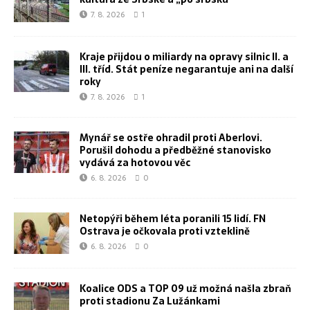
7. 8. 2026
1
Kraje přijdou o miliardy na opravy silnic II. a
III. tříd. Stát peníze negarantuje ani na další
roky
7. 8. 2026
1
Mynář se ostře ohradil proti Aberlovi.
Porušil dohodu a předběžné stanovisko
vydává za hotovou věc
6. 8. 2026
0
Netopýři během léta poranili 15 lidí. FN
Ostrava je očkovala proti vzteklině
6. 8. 2026
0
Koalice ODS a TOP 09 už možná našla zbraň
proti stadionu Za Lužánkami