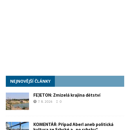
NEJNOVĚJŠÍ ČLÁNKY
FEJETON: Zmizelá krajina dětství
7. 8. 2026
0
KOMENTÁŘ: Případ Aberl aneb politická
kultura ze Srbské a „po srbsku“