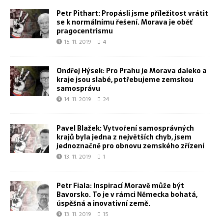
Petr Pithart: Propásli jsme příležitost vrátit
se k normálnímu řešení. Morava je oběť
pragocentrismu
15. 11. 2019
4
Ondřej Hýsek: Pro Prahu je Morava daleko a
kraje jsou slabé, potřebujeme zemskou
samosprávu
14. 11. 2019
24
Pavel Blažek: Vytvoření samosprávných
krajů byla jedna z největších chyb, jsem
jednoznačně pro obnovu zemského zřízení
13. 11. 2019
1
Petr Fiala: Inspirací Moravě může být
Bavorsko. To je v rámci Německa bohatá,
úspěšná a inovativní země.
13. 11. 2019
15