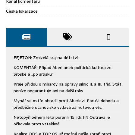
Kanál komentářů
Česká lokalizace
FEJETON: Zmizelá krajina dětství
KOMENTÁŘ: Případ Aberl aneb politická kultura ze
Srbské a „po srbsku“
Kraje přijdou o miliardy na opravy silnic II. a III. tříd. Stát
peníze negarantuje ani na další roky
Mynář se ostře ohradil proti Aberlovi. Porušil dohodu a
předběžné stanovisko vydává za hotovou věc
Netopýři během léta poranili 15 lidí. FN Ostrava je
očkovala proti vzteklině
Koalice ODS a TOP 09 už možná našla zbraň proti