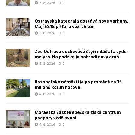
6. 8. 2026
1
Ostravská katedrála dostává nové varhany.
Mají 5818 píšťal a váží 25 tun
5. 8. 2026
0
Zoo Ostrava odchovává čtyři mláďata vyder
malých. Na podzim je nahradí nový druh
5. 8. 2026
0
Bosonožské náměstí je po proměně za 35
milionů korun hotové
4. 8. 2026
0
Moravská část Hřebečska získá centrum
podpory vzdělávání
4. 8. 2026
0