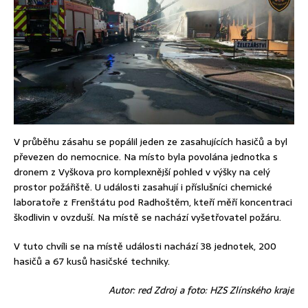
V průběhu zásahu se popálil jeden ze zasahujících hasičů a byl
převezen do nemocnice. Na místo
byla povolána jednotka s
dronem z Vyškova pro komplexnější pohled v výšky na celý
prostor požářiště. U události zasahují i příslušníci chemické
laboratoře z Frenštátu pod Radhoštěm, kteří měří koncentraci
škodlivin v ovzduší. Na místě se nachází vyšetřovatel požáru.
V tuto chvíli se na místě události nachází 38 jednotek, 200
hasičů a 67 kusů hasičské techniky.
Autor: red Zdroj a foto: HZS Zlínského kraje