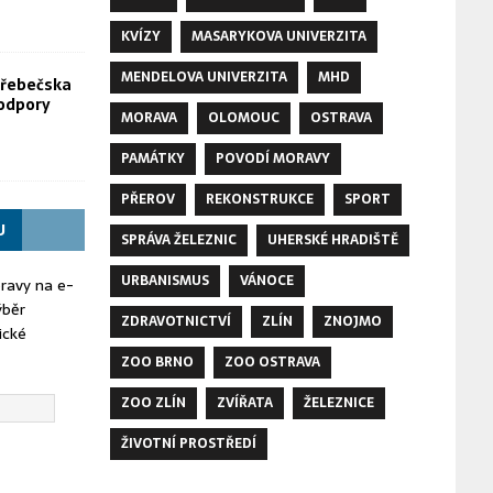
KVÍZY
MASARYKOVA UNIVERZITA
MENDELOVA UNIVERZITA
MHD
Hřebečska
odpory
MORAVA
OLOMOUC
OSTRAVA
PAMÁTKY
POVODÍ MORAVY
PŘEROV
REKONSTRUKCE
SPORT
U
SPRÁVA ŽELEZNIC
UHERSKÉ HRADIŠTĚ
URBANISMUS
VÁNOCE
oravy na e-
ýběr
ZDRAVOTNICTVÍ
ZLÍN
ZNOJMO
ické
ZOO BRNO
ZOO OSTRAVA
ZOO ZLÍN
ZVÍŘATA
ŽELEZNICE
ŽIVOTNÍ PROSTŘEDÍ