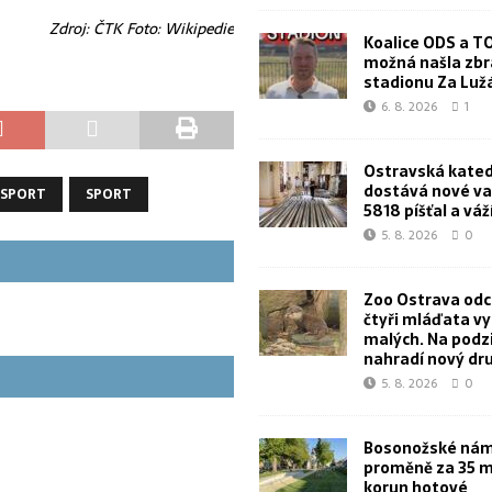
Zdroj: ČTK Foto: Wikipedie
Koalice ODS a T
možná našla zbr
stadionu Za Lu
6. 8. 2026
1
Ostravská kated
dostává nové va
SPORT
SPORT
5818 píšťal a váž
5. 8. 2026
0
Zoo Ostrava od
čtyři mláďata v
malých. Na podz
nahradí nový dr
5. 8. 2026
0
Bosonožské námě
proměně za 35 m
korun hotové