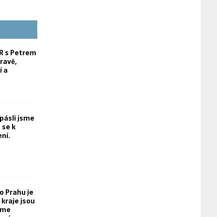
 s Petrem
ravě,
í a
opásli jsme
 se k
ní.
o Prahu je
kraje jsou
eme