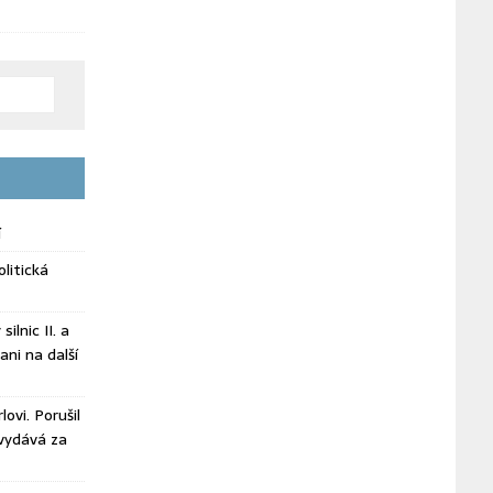
í
litická
ilnic II. a
ani na další
ovi. Porušil
vydává za