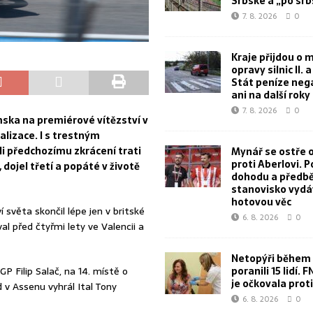
Srbské a „po sr
7. 8. 2026
0
Kraje přijdou o m
opravy silnic II. a I
Stát peníze neg
ani na další roky
7. 8. 2026
0
mska na premiérové vítězství v
nalizace. I s trestným
i předchozímu zkrácení trati
Mynář se ostře o
proti Aberlovi. P
ojel třetí a popáté v životě
dohodu a předb
stanovisko vydá
hotovou věc
 světa skončil lépe jen v britské
6. 8. 2026
0
val před čtyřmi lety ve Valencii a
Netopýři během 
poranili 15 lidí. 
P Filip Salač, na 14. místě o
je očkovala proti
d v Assenu vyhrál Ital Tony
6. 8. 2026
0