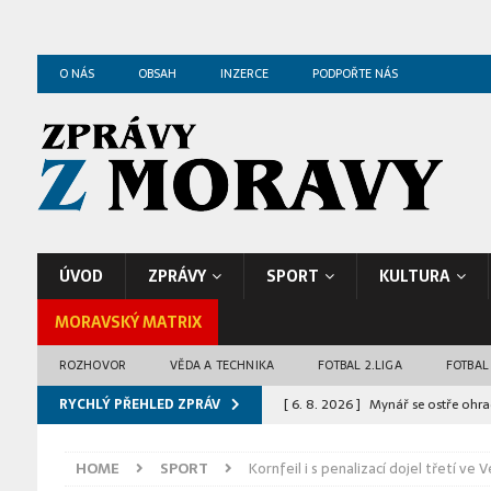
O NÁS
OBSAH
INZERCE
PODPOŘTE NÁS
ÚVOD
ZPRÁVY
SPORT
KULTURA
MORAVSKÝ MATRIX
ROZHOVOR
VĚDA A TECHNIKA
FOTBAL 2.LIGA
FOTBAL
RYCHLÝ PŘEHLED ZPRÁV
[ 6. 8. 2026 ]
Mynář se ostře ohrad
hotovou věc
ZPRÁVY Z BRNA
HOME
SPORT
Kornfeil i s penalizací dojel třetí v
[ 6. 8. 2026 ]
Netopýři během léta 