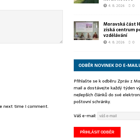
4. 8. 2026
0
Moravská část 
získá centrum p
vzdělávání
4. 8. 2026
0
ODBĚR NOVINEK DO E-MAIL
Přihlašte se k odběru Zpráv z M
mail a dostávejte každý týden v
nejlepších článků do své elektron
poštovní schránky.
he next time I comment.
Váš e-mail: