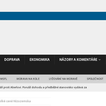
DOPRAVA
EKONOMIKA
NÁZORY A KOMENTÁŘE
 MSFL
MORAVA NA KOLE
LYŽOVÁNÍ NA MORAVĚ
SPOLEČNOST
il proti Aberlovi. Porušil dohodu a předběžné stanovisko vydává za
e Velké ceně Nizozemska
poranili 15 lidí. FN Ostrava je očkovala proti vzteklině
RŮZNÉ