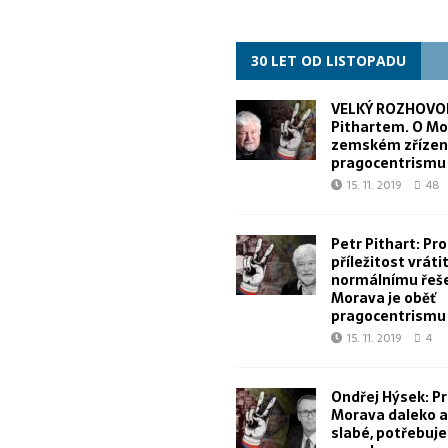
30 LET OD LISTOPADU
VELKÝ ROZHOVOR
Pithartem. O Mo
zemském zřízen
pragocentrismu
15. 11. 2019
48
Petr Pithart: Pr
příležitost vrátit
normálnímu řeše
Morava je oběť
pragocentrismu
15. 11. 2019
4
Ondřej Hýsek: Pr
Morava daleko a 
slabé, potřebuj