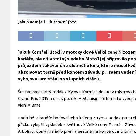
Jakub Kornfeil - ilustrační foto
Jakub Kornfeil útočil v motocyklové Velké ceně Nizoze
kariéře, ale o životní výsledek v Moto3 jej připravila pe
průjezdem takzvaného dlouhého kola, které musel kvůl
absolvovat těsně před koncem závodu při svém vedení, d
vybojoval umístění na stupních vítězů.
Šestadvacetiletý rodák z Kyjova Kornfeil dosud v mistrovství
Grand Prix 2015 a o rok později v Malajsii. Třetí místo vybojo
vloni v Brně.
Podruhé v kariéře bodoval jeho kolega z týmu Redox PrüstelG
příčku vylepšil výsledek z květnové Velké ceny Francie. Závo
Arbolino, který má jako první v sezoně na kontě dva triumfy.