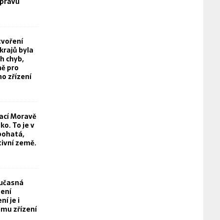
právu
tvoření
rajů byla
h chyb,
ě pro
o zřízení
rací Moravě
o. To je v
bohatá,
tivní země.
oučasná
není
í je i
mu zřízení