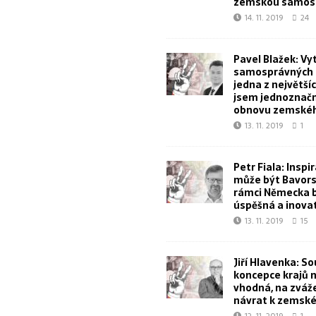
zemskou samos
14. 11. 2019
24
Pavel Blažek: Vy
samosprávných k
jedna z největšíc
jsem jednoznačn
obnovu zemskéh
13. 11. 2019
1
Petr Fiala: Inspi
může být Bavorsk
rámci Německa 
úspěšná a inova
13. 11. 2019
15
Jiří Hlavenka: S
koncepce krajů 
vhodná, na zvážen
návrat k zemské