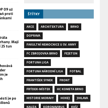
OP 09 už
aň proti
ŠTÍTKY
žánkami
AKCE
ARCHITEKTURA
BRNO
DOPRAVA
rála
rhany. Mají
FAKULTNÍ NEMOCNICE U SV. ANNY
í 25 tun
FC ZBROJOVKA BRNO
FEJETON
FORTUNA LIGA
chovává
yder
FORTUNA NÁRODNÍ LIGA
FOTBAL
im je
uh
FRANTIŠEK SYNEK
FRONT
FRÝDEK-MÍSTEK
HC KOMETA BRNO
stí je po
HISTORIE MORAVY
HOKEJ
JIHLAVA
ilionů
KAUZA
KORONAVIRUS
KVÍZ