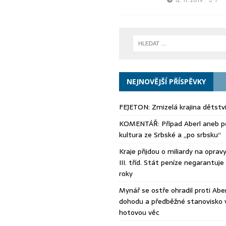
12. 11. 2019
1
NEJNOVĚJŠÍ PŘÍSPĚVKY
FEJETON: Zmizelá krajina dětstv
KOMENTÁŘ: Případ Aberl aneb po
kultura ze Srbské a „po srbsku“
Kraje přijdou o miliardy na opravy s
III. tříd. Stát peníze negarantuje 
roky
Mynář se ostře ohradil proti Aberl
dohodu a předběžné stanovisko 
hotovou věc