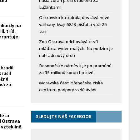
bsku“
našla zbraň proti stadionu Za
Lužánkami
Ostravská katedrála dostává nové
varhany. Mají 5818 píšťal a váží 25
iliardy na
II. tříd.
tun
arantuje
Zoo Ostrava odchovává čtyři
mláďata vyder malých. Na podzim je
nahradí nový druh
Bosonožské náměstí je po proměně
hradil
za 35 milionů korun hotové
orušil
ěžné
Moravská část Hřebečska získá
vá za
centrum podpory vzdělávání
léta
SLEDUJTE NÁŠ FACEBOOK
FN Ostrava
 vzteklině