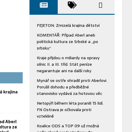
FEJETON: Zmizelá krajina dětství
KOMENTÁŘ: Případ Aberl aneb
politická kultura ze Srbské a „po
srbsku“
Kraje přijdou o miliardy na opravy
silnic II. a III. tříd. Stát peníze
negarantuje ani na další roky
Mynář se ostře ohradil proti Aberlovi.
Porušil dohodu a předběžné
á krajina
stanovisko vydává za hotovou věc
Netopýři během léta poranili 15 lidí.
FN Ostrava je očkovala proti
vzteklině
ad Aberl
Koalice ODS a TOP 09 už možná
ultura ze