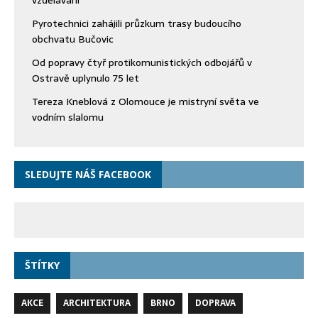
Pyrotechnici zahájili průzkum trasy budoucího
obchvatu Bučovic
Od popravy čtyř protikomunistických odbojářů v
Ostravě uplynulo 75 let
Tereza Kneblová z Olomouce je mistryní světa ve
vodním slalomu
SLEDUJTE NÁŠ FACEBOOK
ŠTÍTKY
AKCE
ARCHITEKTURA
BRNO
DOPRAVA