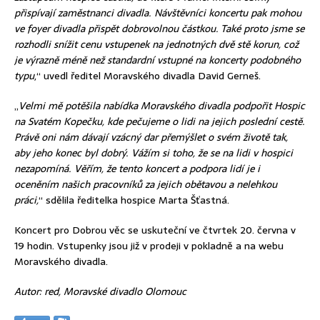
přispívají zaměstnanci divadla. Návštěvníci koncertu pak mohou
ve foyer divadla přispět dobrovolnou částkou. Také proto jsme se
rozhodli snížit cenu vstupenek na jednotných dvě stě korun, což
je výrazně méně než standardní vstupné na koncerty podobného
typu
,“ uvedl ředitel Moravského divadla David Gerneš.
„
Velmi mě potěšila nabídka Moravského divadla podpořit Hospic
na Svatém Kopečku, kde pečujeme o lidi na jejich poslední cestě.
Právě oni nám dávají vzácný dar přemýšlet o svém životě tak,
aby jeho konec byl dobrý. Vážím si toho, že se na lidi v hospici
nezapomíná. Věřím, že tento koncert a podpora lidí je i
oceněním našich pracovníků za jejich obětavou a nelehkou
práci,
“ sdělila ředitelka hospice Marta Šťastná.
Koncert pro Dobrou věc se uskuteční ve čtvrtek 20. června v
19 hodin. Vstupenky jsou již v prodeji v pokladně a na webu
Moravského divadla.
Autor: red, Moravské divadlo Olomouc