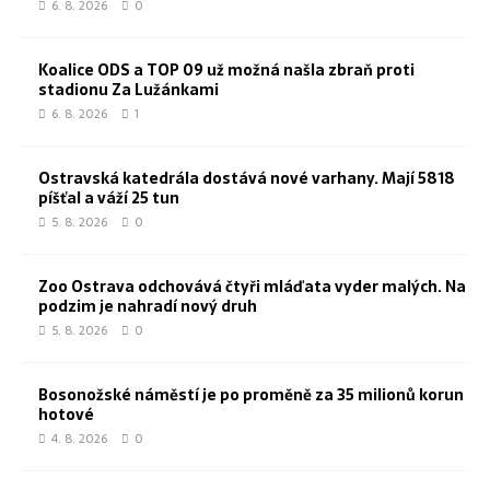
6. 8. 2026
0
Koalice ODS a TOP 09 už možná našla zbraň proti
stadionu Za Lužánkami
6. 8. 2026
1
Ostravská katedrála dostává nové varhany. Mají 5818
píšťal a váží 25 tun
5. 8. 2026
0
Zoo Ostrava odchovává čtyři mláďata vyder malých. Na
podzim je nahradí nový druh
5. 8. 2026
0
Bosonožské náměstí je po proměně za 35 milionů korun
hotové
4. 8. 2026
0