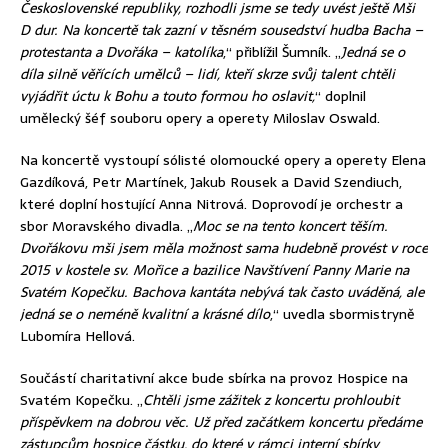
Československé republiky, rozhodli jsme se tedy uvést ještě Mši
D dur. Na koncertě tak zazní v těsném sousedství hudba Bacha –
protestanta a Dvořáka – katolíka
,“ přiblížil Šumník. „
Jedná se o
díla silně věřících umělců – lidí, kteří skrze svůj talent chtěli
vyjádřit úctu k Bohu a touto formou ho oslavit,
“ doplnil
umělecký šéf souboru opery a operety Miloslav Oswald.
Na koncertě vystoupí sólisté olomoucké opery a operety Elena
Gazdíková, Petr Martínek, Jakub Rousek a David Szendiuch,
které doplní hostující Anna Nitrová. Doprovodí je orchestr a
sbor Moravského divadla. „
Moc se na tento koncert těším.
Dvořákovu mši jsem měla možnost sama hudebně provést v roce
2015 v kostele sv. Mořice a bazilice Navštívení Panny Marie na
Svatém Kopečku. Bachova kantáta nebývá tak často uváděná, ale
jedná se o neméně kvalitní a krásné dílo
,“ uvedla sbormistryně
Lubomíra Hellová.
Součástí charitativní akce bude sbírka na provoz Hospice na
Svatém Kopečku. „
Chtěli jsme zážitek z koncertu prohloubit
příspěvkem na dobrou věc. Už před začátkem koncertu předáme
zástupcům hospice částku, do které v rámci interní sbírky