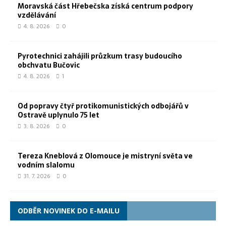
Moravská část Hřebečska získá centrum podpory
vzdělávání
4. 8. 2026
0
Pyrotechnici zahájili průzkum trasy budoucího
obchvatu Bučovic
4. 8. 2026
1
Od popravy čtyř protikomunistických odbojářů v
Ostravě uplynulo 75 let
3. 8. 2026
0
Tereza Kneblová z Olomouce je mistryní světa ve
vodním slalomu
31. 7. 2026
0
ODBĚR NOVINEK DO E-MAILU