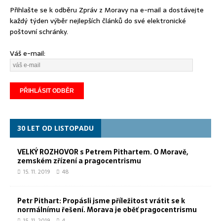
Přihlašte se k odběru Zpráv z Moravy na e-mail a dostávejte
každý týden výběr nejlepších článků do své elektronické
poštovní schránky.
Váš e-mail:
30 LET OD LISTOPADU
VELKÝ ROZHOVOR s Petrem Pithartem. O Moravě,
zemském zřízení a pragocentrismu
15. 11. 2019
48
Petr Pithart: Propásli jsme příležitost vrátit se k
normálnímu řešení. Morava je oběť pragocentrismu
15. 11. 2019
4