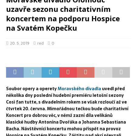
uzavře sezonu charitativním
koncertem na podporu Hospice
na Svatém Kopečku
20. 5. 2019
red
0
Soubor opery a operety
Moravského divadla
uvedl před
několika dny poslední hudební premiéru letošní sezony
Così fan tutte, s divadelním rokem se však rozloučí až ve
čtvrtek 20. června. Mimořádnou tečkou bude charitativní
Koncert pro dobrou věc, v němž zazní díla velikánů
klasické hudby Antonína Dvořáka a Johanna Sebastiana
Bacha. Návštěvníci koncertu mohou přispět na provoz
Hospice na Svatém Kopečku. Záštitu nad akcí převzali