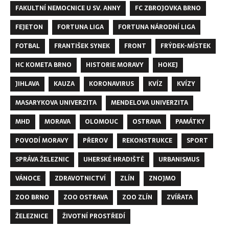
FAKULTNÍ NEMOCNICE U SV. ANNY
FC ZBROJOVKA BRNO
FEJETON
FORTUNA LIGA
FORTUNA NÁRODNÍ LIGA
FOTBAL
FRANTIŠEK SYNEK
FRONT
FRÝDEK-MÍSTEK
HC KOMETA BRNO
HISTORIE MORAVY
HOKEJ
JIHLAVA
KAUZA
KORONAVIRUS
KVÍZ
KVÍZY
MASARYKOVA UNIVERZITA
MENDELOVA UNIVERZITA
MHD
MORAVA
OLOMOUC
OSTRAVA
PAMÁTKY
POVODÍ MORAVY
PŘEROV
REKONSTRUKCE
SPORT
SPRÁVA ŽELEZNIC
UHERSKÉ HRADIŠTĚ
URBANISMUS
VÁNOCE
ZDRAVOTNICTVÍ
ZLÍN
ZNOJMO
ZOO BRNO
ZOO OSTRAVA
ZOO ZLÍN
ZVÍŘATA
ŽELEZNICE
ŽIVOTNÍ PROSTŘEDÍ