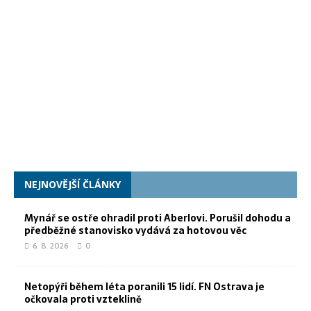
NEJNOVĚJŠÍ ČLÁNKY
Mynář se ostře ohradil proti Aberlovi. Porušil dohodu a
předběžné stanovisko vydává za hotovou věc
6. 8. 2026
0
Netopýři během léta poranili 15 lidí. FN Ostrava je
očkovala proti vzteklině