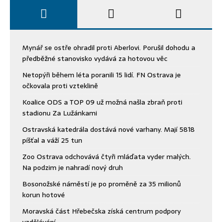
Mynář se ostře ohradil proti Aberlovi. Porušil dohodu a
předběžné stanovisko vydává za hotovou věc
Netopýři během léta poranili 15 lidí. FN Ostrava je
očkovala proti vzteklině
Koalice ODS a TOP 09 už možná našla zbraň proti
stadionu Za Lužánkami
Ostravská katedrála dostává nové varhany. Mají 5818
píšťal a váží 25 tun
Zoo Ostrava odchovává čtyři mláďata vyder malých.
Na podzim je nahradí nový druh
Bosonožské náměstí je po proměně za 35 milionů
korun hotové
Moravská část Hřebečska získá centrum podpory
vzdělávání