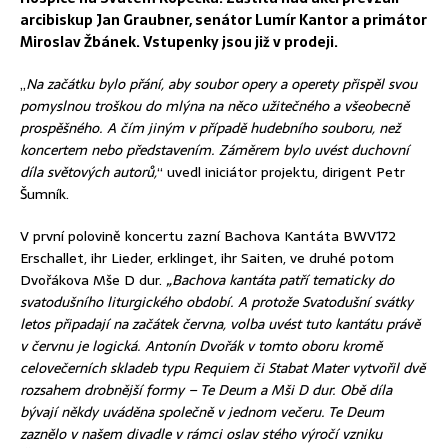
arcibiskup Jan Graubner, senátor Lumír Kantor a primátor
Miroslav Žbánek. Vstupenky jsou již v prodeji.
„
Na začátku bylo přání, aby soubor opery a operety přispěl svou
pomyslnou troškou do mlýna na něco užitečného a všeobecně
prospěšného. A čím jiným v případě hudebního souboru, než
koncertem nebo představením. Záměrem bylo uvést duchovní
díla světových autorů,
“ uvedl iniciátor projektu, dirigent Petr
Šumník.
V první polovině koncertu zazní Bachova Kantáta BWV172
Erschallet, ihr Lieder, erklinget, ihr Saiten, ve druhé potom
Dvořákova Mše D dur.
„Bachova kantáta patří tematicky do
svatodušního liturgického období. A protože Svatodušní svátky
letos připadají na začátek června, volba uvést tuto kantátu právě
v červnu je logická. Antonín Dvořák v tomto oboru kromě
celovečerních skladeb typu Requiem či Stabat Mater vytvořil dvě
rozsahem drobnější formy – Te Deum a Mši D dur. Obě díla
bývají někdy uváděna společně v jednom večeru. Te Deum
zaznělo v našem divadle v rámci oslav stého výročí vzniku