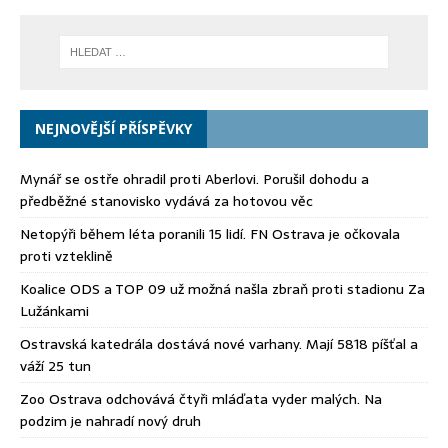
NEJNOVĚJŠÍ PŘÍSPĚVKY
Mynář se ostře ohradil proti Aberlovi. Porušil dohodu a
předběžné stanovisko vydává za hotovou věc
Netopýři během léta poranili 15 lidí. FN Ostrava je očkovala
proti vzteklině
Koalice ODS a TOP 09 už možná našla zbraň proti stadionu Za
Lužánkami
Ostravská katedrála dostává nové varhany. Mají 5818 píšťal a
váží 25 tun
Zoo Ostrava odchovává čtyři mláďata vyder malých. Na
podzim je nahradí nový druh