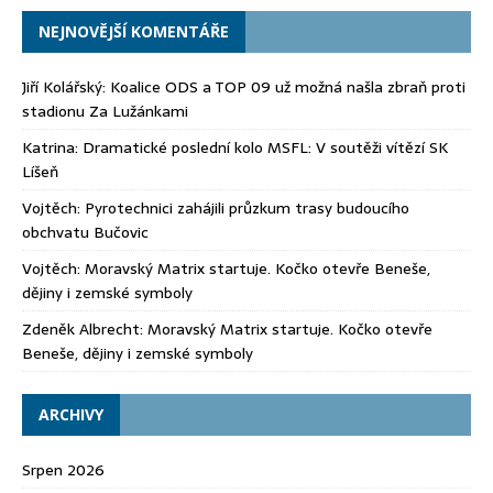
NEJNOVĚJŠÍ KOMENTÁŘE
Jiří Kolářský
:
Koalice ODS a TOP 09 už možná našla zbraň proti
stadionu Za Lužánkami
Katrina
:
Dramatické poslední kolo MSFL: V soutěži vítězí SK
Líšeň
Vojtěch
:
Pyrotechnici zahájili průzkum trasy budoucího
obchvatu Bučovic
Vojtěch
:
Moravský Matrix startuje. Kočko otevře Beneše,
dějiny i zemské symboly
Zdeněk Albrecht
:
Moravský Matrix startuje. Kočko otevře
Beneše, dějiny i zemské symboly
ARCHIVY
Srpen 2026