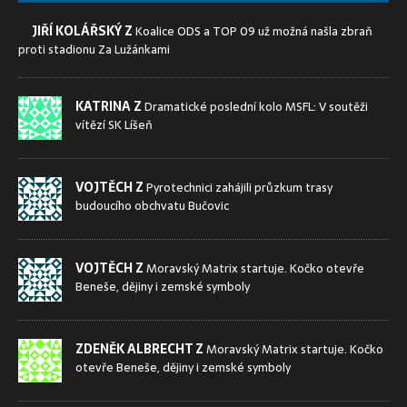
JIŘÍ KOLÁŘSKÝ Z
Koalice ODS a TOP 09 už možná našla zbraň
proti stadionu Za Lužánkami
KATRINA Z
Dramatické poslední kolo MSFL: V soutěži
vítězí SK Líšeň
VOJTĚCH Z
Pyrotechnici zahájili průzkum trasy
budoucího obchvatu Bučovic
VOJTĚCH Z
Moravský Matrix startuje. Kočko otevře
Beneše, dějiny i zemské symboly
ZDENĚK ALBRECHT Z
Moravský Matrix startuje. Kočko
otevře Beneše, dějiny i zemské symboly