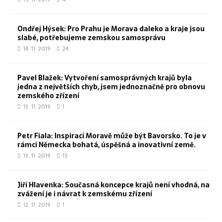
Ondřej Hýsek: Pro Prahu je Morava daleko a kraje jsou
slabé, potřebujeme zemskou samosprávu
14. 11. 2019
24
Pavel Blažek: Vytvoření samosprávných krajů byla
jedna z největších chyb, jsem jednoznačně pro obnovu
zemského zřízení
13. 11. 2019
1
Petr Fiala: Inspirací Moravě může být Bavorsko. To je v
rámci Německa bohatá, úspěšná a inovativní země.
13. 11. 2019
15
Jiří Hlavenka: Současná koncepce krajů není vhodná, na
zvážení je i návrat k zemskému zřízení
12. 11. 2019
1