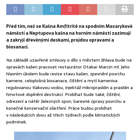
Před tím, než se Kašna Amfitrité na spodním Masarykově
náměstí a Neptupova kašna na horním náměstí zazimují
a zakryjí dřevěnými deskami, projdou opravami a
biosanací.
Na základě uzavřené smlouvy o dílo s městem Jihlava bude na
opravách kašen pracovat restaurátor Otakar Marcin ml. Jeho
hlavním úkolem bude revize stavu kašen, zpevnění povrchu
kamene, celoplošná biosanace, čištění a mytí kameniva
regulovanou tlakovou vodou, injektáž mikroprasklin a prasklin a
hmotové doplnění destrukcí. Probíhat bude také, čištění,
odrezení a nátěr železných spon, barevné úpravy povrchu a
konečné konzervační ošetření. Práce budou probíhat
v následujících dvou až třech týdnech podle klimatických
podmínek.