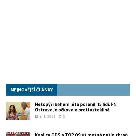
NEJNOVĚJŠÍ ČLÁNKY
Netopýři během léta poranili 15 lidí. FN
Ostrava je očkovala proti vzteklině
6. 8. 2026
0
Koalice ODS a TOP 09 už možná našla zbraň