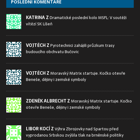
POSLEDNÍ KOMENTÁŘE
KATRINA Z
Dramatické poslední kolo MSFL: V soutěži
vítězí SK Líšeň
VOJTĚCH Z
Pyrotechnici zahájili průzkum trasy
budoucího obchvatu Bučovic
VOJTĚCH Z
Moravský Matrix startuje. Kočko otevře
Beneše, dějiny i zemské symboly
ZDENĚK ALBRECHT Z
Moravský Matrix startuje. Kočko
otevře Beneše, dějiny i zemské symboly
LIBOR KOCÍ Z
Výhra Zbrojovky nad Spartou před
vyprodanou Srbskou zvýšila tlak na brněnské politiky