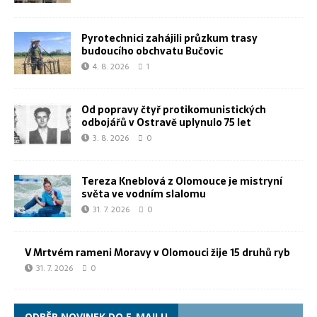
Pyrotechnici zahájili průzkum trasy
budoucího obchvatu Bučovic
4. 8. 2026
1
Od popravy čtyř protikomunistických
odbojářů v Ostravě uplynulo 75 let
3. 8. 2026
0
Tereza Kneblová z Olomouce je mistryní
světa ve vodním slalomu
31. 7. 2026
0
V Mrtvém rameni Moravy v Olomouci žije 15 druhů ryb
31. 7. 2026
0
ODBĚR NOVINEK DO E-MAILU