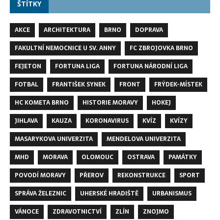
ŠTÍTKY
AKCE
ARCHITEKTURA
BRNO
DOPRAVA
FAKULTNÍ NEMOCNICE U SV. ANNY
FC ZBROJOVKA BRNO
FEJETON
FORTUNA LIGA
FORTUNA NÁRODNÍ LIGA
FOTBAL
FRANTIŠEK SYNEK
FRONT
FRÝDEK-MÍSTEK
HC KOMETA BRNO
HISTORIE MORAVY
HOKEJ
JIHLAVA
KAUZA
KORONAVIRUS
KVÍZ
KVÍZY
MASARYKOVA UNIVERZITA
MENDELOVA UNIVERZITA
MHD
MORAVA
OLOMOUC
OSTRAVA
PAMÁTKY
POVODÍ MORAVY
PŘEROV
REKONSTRUKCE
SPORT
SPRÁVA ŽELEZNIC
UHERSKÉ HRADIŠTĚ
URBANISMUS
VÁNOCE
ZDRAVOTNICTVÍ
ZLÍN
ZNOJMO