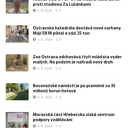
proti stadionu Za Lužánkami
6. 8. 2026
0
Ostravská katedrála dostává nové varhany.
Mají 5818 píšťal a váží 25 tun
5. 8. 2026
0
Zoo Ostrava odchovává čtyři mláďata vyder
malých. Na podzim je nahradí nový druh
5. 8. 2026
0
Bosonožské náměstí je po proměně za 35
milionů korun hotové
4. 8. 2026
0
Moravská část Hřebečska získá centrum
podpory vzdělávání
4. 8. 2026
0