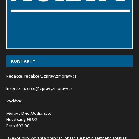
KONTAKTY
Redakce:
redakce@zpravyzmoravy.cz
Inzerce:
inzerce@zpravyzmoravy.cz
Vydává:
Morava Dyje Media, s.r.o.
Nové sady 988/2
Brno 602 00
Jakékoli publikování a přebírání obsahu je bez písemného souhlasu