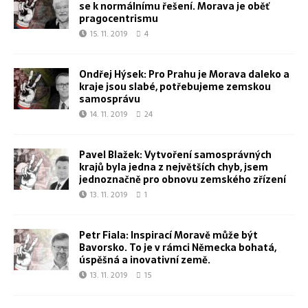
se k normálnímu řešení. Morava je oběť
pragocentrismu
15. 11. 2019
4
Ondřej Hýsek: Pro Prahu je Morava daleko a
kraje jsou slabé, potřebujeme zemskou
samosprávu
14. 11. 2019
24
Pavel Blažek: Vytvoření samosprávných
krajů byla jedna z největších chyb, jsem
jednoznačně pro obnovu zemského zřízení
13. 11. 2019
1
Petr Fiala: Inspirací Moravě může být
Bavorsko. To je v rámci Německa bohatá,
úspěšná a inovativní země.
13. 11. 2019
15