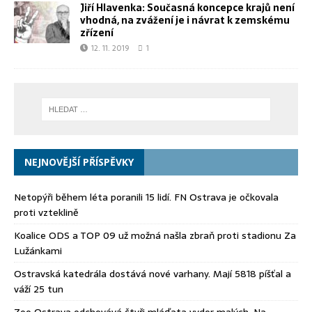
Jiří Hlavenka: Současná koncepce krajů není
vhodná, na zvážení je i návrat k zemskému
zřízení
12. 11. 2019
1
NEJNOVĚJŠÍ PŘÍSPĚVKY
Netopýři během léta poranili 15 lidí. FN Ostrava je očkovala
proti vzteklině
Koalice ODS a TOP 09 už možná našla zbraň proti stadionu Za
Lužánkami
Ostravská katedrála dostává nové varhany. Mají 5818 píšťal a
váží 25 tun