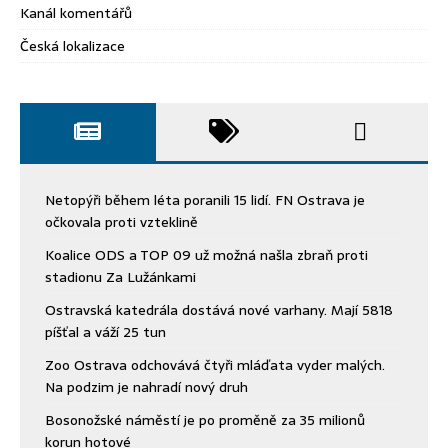
Kanál komentářů
Česká lokalizace
Netopýři během léta poranili 15 lidí. FN Ostrava je
očkovala proti vzteklině
Koalice ODS a TOP 09 už možná našla zbraň proti
stadionu Za Lužánkami
Ostravská katedrála dostává nové varhany. Mají 5818
píšťal a váží 25 tun
Zoo Ostrava odchovává čtyři mláďata vyder malých.
Na podzim je nahradí nový druh
Bosonožské náměstí je po proměně za 35 milionů
korun hotové