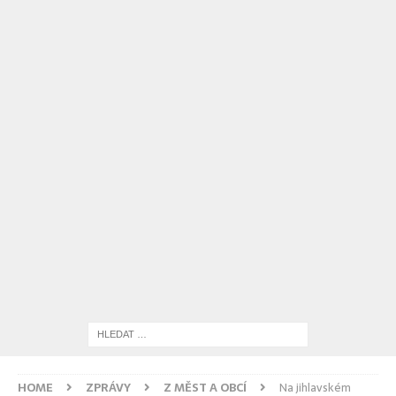
HOME
ZPRÁVY
Z MĚST A OBCÍ
Na jihlavském