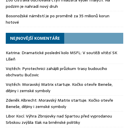
Zoo Ostrava odchovává čtyři mláďata vyder malých. Na
podzim je nahradí nový druh
Bosonožské náměstí je po proměně za 35 milionů korun
hotové
NEJNOVĚJŠÍ KOMENTÁŘE
Katrina
:
Dramatické poslední kolo MSFL: V soutěži vítězí SK
Líšeň
Vojtěch
:
Pyrotechnici zahájili průzkum trasy budoucího
obchvatu Bučovic
Vojtěch
:
Moravský Matrix startuje. Kočko otevře Beneše,
dějiny i zemské symboly
Zdeněk Albrecht
:
Moravský Matrix startuje. Kočko otevře
Beneše, dějiny i zemské symboly
Libor Kocí
:
Výhra Zbrojovky nad Spartou před vyprodanou
Srbskou zvýšila tlak na brněnské politiky