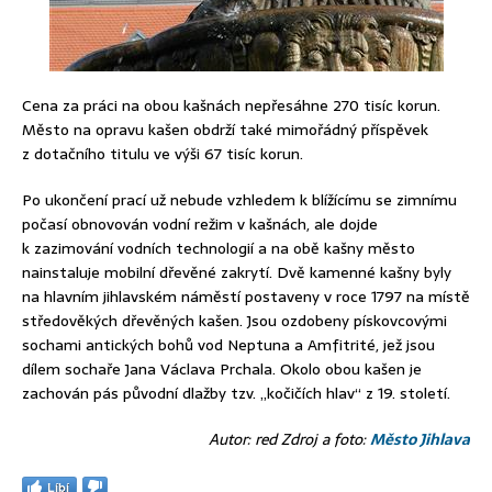
Cena za práci na obou kašnách nepřesáhne 270 tisíc korun.
Město na opravu kašen obdrží také mimořádný příspěvek
z dotačního titulu ve výši 67 tisíc korun.
Po ukončení prací už nebude vzhledem k blížícímu se zimnímu
počasí obnovován vodní režim v kašnách, ale dojde
k zazimování vodních technologií a na obě kašny město
nainstaluje mobilní dřevěné zakrytí. Dvě kamenné kašny byly
na hlavním jihlavském náměstí postaveny v roce 1797 na místě
středověkých dřevěných kašen. Jsou ozdobeny pískovcovými
sochami antických bohů vod Neptuna a Amfitrité, jež jsou
dílem sochaře Jana Václava Prchala. Okolo obou kašen je
zachován pás původní dlažby tzv. „kočičích hlav“ z 19. století.
Autor: red Zdroj a foto:
Město Jihlava
Líbí