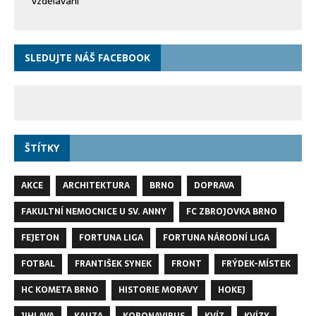
vzdělávání
SLEDUJTE NÁŠ FACEBOOK
ŠTÍTKY
AKCE
ARCHITEKTURA
BRNO
DOPRAVA
FAKULTNÍ NEMOCNICE U SV. ANNY
FC ZBROJOVKA BRNO
FEJETON
FORTUNA LIGA
FORTUNA NÁRODNÍ LIGA
FOTBAL
FRANTIŠEK SYNEK
FRONT
FRÝDEK-MÍSTEK
HC KOMETA BRNO
HISTORIE MORAVY
HOKEJ
JIHLAVA
KAUZA
KORONAVIRUS
KVÍZ
KVÍZY