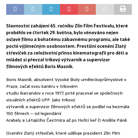
Slavnostní zahájení 65. ročníku Zlín Film Festivalu, které
proběhlo ve čtvrtek 29. května, bylo věnováno nejen
oslavě filmu a bohatému zábavnému programu, ale také
poctě výjimečným osobnostem. Prestižní ocenění Zlatý
střevíček za celoživotní přínos kinematografii pro děti a
mládež si převzal trikový výtvarník a supervizor
filmových efektů Boris Masník.
Boris Masník, absolvent Vysoké školy uměleckoprůmyslové v
Praze, začal svou kariéru v trikovém
studiu Barrandov v roce 1977, poté pracoval ve společnosti
vizuálních efektů UPP. Jako trikový
výtvarník a supervizor filmových efektů se podílel na bezmála
150 filmech – od legendární
Arabely a Létajícího Čestmíra až po Hořící keř či Anděla Páně.
Ocenění Zlatý střevíček, které uděluje prezident Zlín Film