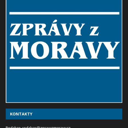
KONTAKTY
Redakce:
redakce@zpravyzmoravy.cz