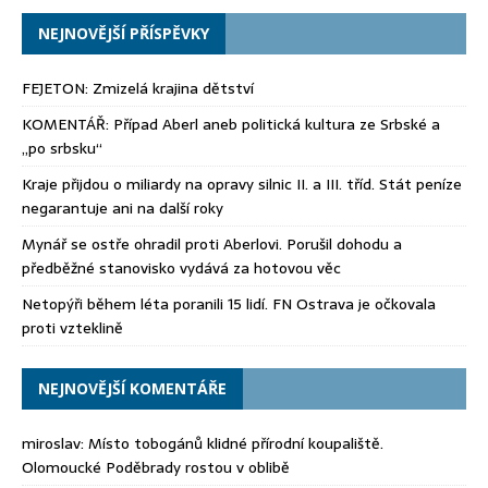
NEJNOVĚJŠÍ PŘÍSPĚVKY
FEJETON: Zmizelá krajina dětství
KOMENTÁŘ: Případ Aberl aneb politická kultura ze Srbské a
„po srbsku“
Kraje přijdou o miliardy na opravy silnic II. a III. tříd. Stát peníze
negarantuje ani na další roky
Mynář se ostře ohradil proti Aberlovi. Porušil dohodu a
předběžné stanovisko vydává za hotovou věc
Netopýři během léta poranili 15 lidí. FN Ostrava je očkovala
proti vzteklině
NEJNOVĚJŠÍ KOMENTÁŘE
miroslav
:
Místo tobogánů klidné přírodní koupaliště.
Olomoucké Poděbrady rostou v oblibě