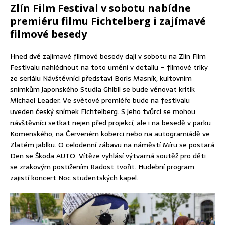
Zlín Film Festival v sobotu nabídne
premiéru filmu Fichtelberg i zajímavé
filmové besedy
Hned dvě zajímavé filmové besedy dají v sobotu na Zlín Film
Festivalu nahlédnout na toto umění v detailu – filmové triky
ze seriálu Návštěvníci představí Boris Masník, kultovním
snímkům japonského Studia Ghibli se bude věnovat kritik
Michael Leader. Ve světové premiéře bude na festivalu
uveden český snímek Fichtelberg. S jeho tvůrci se mohou
návštěvníci setkat nejen před projekcí, ale i na besedě v parku
Komenského, na Červeném koberci nebo na autogramiádě ve
Zlatém jablku. O celodenní zábavu na náměstí Míru se postará
Den se Škoda AUTO. Vítěze vyhlásí výtvarná soutěž pro děti
se zrakovým postižením Radost tvořit. Hudební program
zajistí koncert Noc studentských kapel.