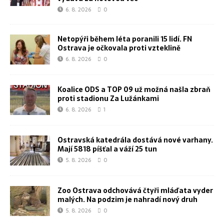
6. 8. 2026
0
Netopýři během léta poranili 15 lidí. FN
Ostrava je očkovala proti vzteklině
6. 8. 2026
0
Koalice ODS a TOP 09 už možná našla zbraň
proti stadionu Za Lužánkami
6. 8. 2026
1
Ostravská katedrála dostává nové varhany.
Mají 5818 píšťal a váží 25 tun
5. 8. 2026
0
Zoo Ostrava odchovává čtyři mláďata vyder
malých. Na podzim je nahradí nový druh
5. 8. 2026
0