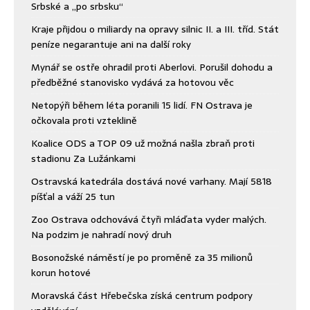
Srbské a „po srbsku“
Kraje přijdou o miliardy na opravy silnic II. a III. tříd. Stát
peníze negarantuje ani na další roky
Mynář se ostře ohradil proti Aberlovi. Porušil dohodu a
předběžné stanovisko vydává za hotovou věc
Netopýři během léta poranili 15 lidí. FN Ostrava je
očkovala proti vzteklině
Koalice ODS a TOP 09 už možná našla zbraň proti
stadionu Za Lužánkami
Ostravská katedrála dostává nové varhany. Mají 5818
píšťal a váží 25 tun
Zoo Ostrava odchovává čtyři mláďata vyder malých.
Na podzim je nahradí nový druh
Bosonožské náměstí je po proměně za 35 milionů
korun hotové
Moravská část Hřebečska získá centrum podpory