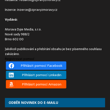
Inzerce:
inzerce@zpravyzmoravy.cz
Vydává:
Morava Dyje Media, s.r.o.
Nové sady 988/2
Brno 602 00
Jakékoli publikování a přebírání obsahu je bez písemného souhlasu
zakázáno.
Registrovat pomocí
Přihlásit pomocí Facebook
Přihlásit pomocí Linkedin
Přihlásit pomocí Amazon
ODBĚR NOVINEK DO E-MAILU