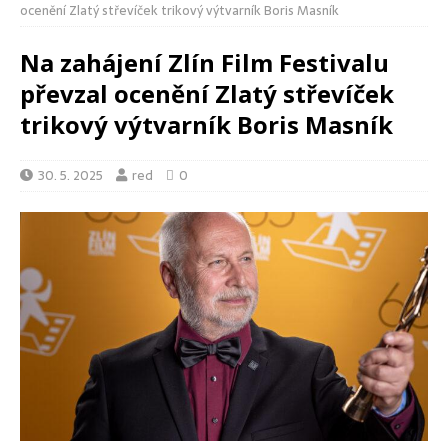
ocenění Zlatý střevíček trikový výtvarník Boris Masník
Na zahájení Zlín Film Festivalu
převzal ocenění Zlatý střevíček
trikový výtvarník Boris Masník
30. 5. 2025
red
0