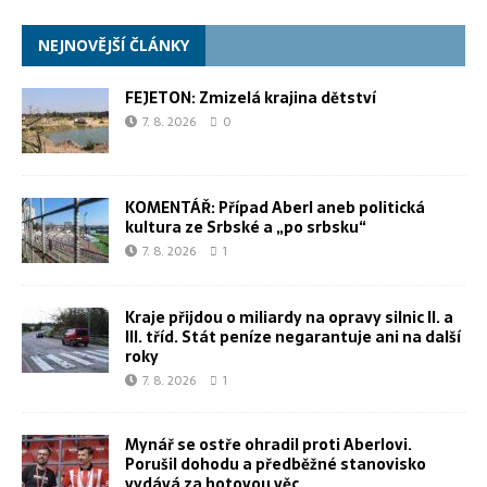
NEJNOVĚJŠÍ ČLÁNKY
FEJETON: Zmizelá krajina dětství
7. 8. 2026
0
KOMENTÁŘ: Případ Aberl aneb politická
kultura ze Srbské a „po srbsku“
7. 8. 2026
1
Kraje přijdou o miliardy na opravy silnic II. a
III. tříd. Stát peníze negarantuje ani na další
roky
7. 8. 2026
1
Mynář se ostře ohradil proti Aberlovi.
Porušil dohodu a předběžné stanovisko
vydává za hotovou věc