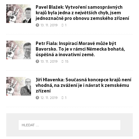
Pavel Blažek: Vytvoření samosprávných
krajů byla jedna z největších chyb, jsem
jednoznačně pro obnovu zemského zřízení
13. 11. 2019
1
Petr Fiala: Inspirací Moravě může být
Bavorsko. To je v rámci Německa bohatá,
úspěšná a inovativní země.
13. 11. 2019
15
Jiří Hlavenka: Současná koncepce krajů není
vhodná, na zvážení je i návrat k zemskému
zřízení
12. 11. 2019
1