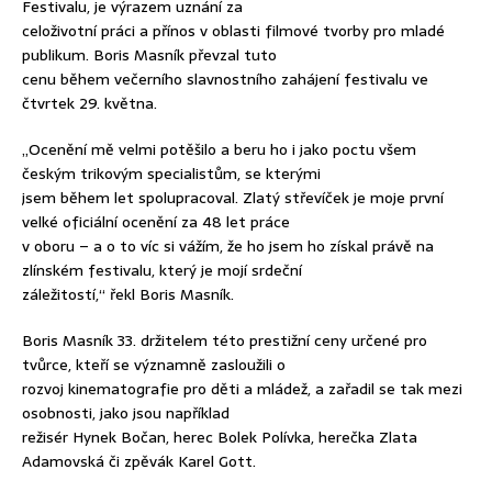
Festivalu, je výrazem uznání za
celoživotní práci a přínos v oblasti filmové tvorby pro mladé
publikum. Boris Masník převzal tuto
cenu během večerního slavnostního zahájení festivalu ve
čtvrtek 29. května.
„Ocenění mě velmi potěšilo a beru ho i jako poctu všem
českým trikovým specialistům, se kterými
jsem během let spolupracoval. Zlatý střevíček je moje první
velké oficiální ocenění za 48 let práce
v oboru – a o to víc si vážím, že ho jsem ho získal právě na
zlínském festivalu, který je mojí srdeční
záležitostí,“ řekl Boris Masník.
Boris Masník 33. držitelem této prestižní ceny určené pro
tvůrce, kteří se významně zasloužili o
rozvoj kinematografie pro děti a mládež, a zařadil se tak mezi
osobnosti, jako jsou například
režisér Hynek Bočan, herec Bolek Polívka, herečka Zlata
Adamovská či zpěvák Karel Gott.