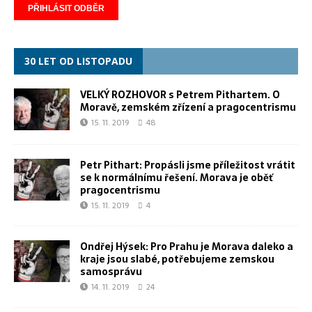
30 LET OD LISTOPADU
VELKÝ ROZHOVOR s Petrem Pithartem. O
Moravě, zemském zřízení a pragocentrismu
15. 11. 2019
48
Petr Pithart: Propásli jsme příležitost vrátit
se k normálnímu řešení. Morava je oběť
pragocentrismu
15. 11. 2019
4
Ondřej Hýsek: Pro Prahu je Morava daleko a
kraje jsou slabé, potřebujeme zemskou
samosprávu
14. 11. 2019
24