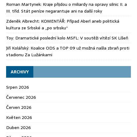
Roman Martynek
:
Kraje přijdou o miliardy na opravy silnic II. a
III. tříd. Stát peníze negarantuje ani na další roky
Zdeněk Albrecht
:
KOMENTÁŘ: Případ Aberl aneb politická
kultura ze Srbské a „po srbsku“
Toy
:
Dramatické poslední kolo MSFL: V soutěži vítězí SK Líšeň
Jiří Kolářský
:
Koalice ODS a TOP 09 už možná našla zbraň proti
stadionu Za Lužánkami
ARCHIVY
Srpen 2026
Červenec 2026
Červen 2026
Květen 2026
Duben 2026