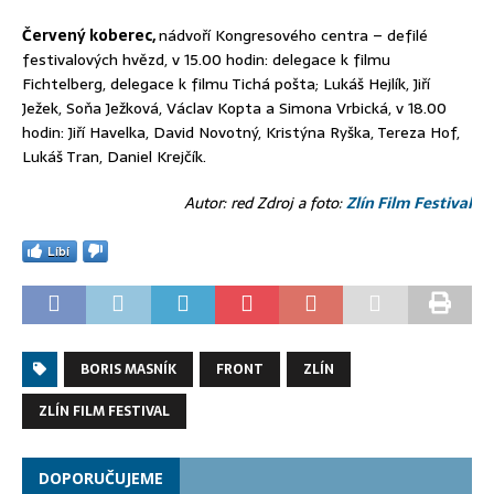
Červený koberec,
nádvoří Kongresového centra – defilé
festivalových hvězd, v 15.00 hodin: delegace k filmu
Fichtelberg, delegace k filmu Tichá pošta; Lukáš Hejlík, Jiří
Ježek, Soňa Ježková, Václav Kopta a Simona Vrbická, v 18.00
hodin: Jiří Havelka, David Novotný, Kristýna Ryška, Tereza Hof,
Lukáš Tran, Daniel Krejčík.
Autor: red Zdroj a foto:
Zlín Film Festival
Líbí
BORIS MASNÍK
FRONT
ZLÍN
ZLÍN FILM FESTIVAL
DOPORUČUJEME