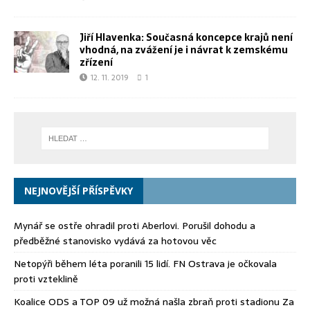
Jiří Hlavenka: Současná koncepce krajů není
vhodná, na zvážení je i návrat k zemskému
zřízení
12. 11. 2019
1
NEJNOVĚJŠÍ PŘÍSPĚVKY
Mynář se ostře ohradil proti Aberlovi. Porušil dohodu a
předběžné stanovisko vydává za hotovou věc
Netopýři během léta poranili 15 lidí. FN Ostrava je očkovala
proti vzteklině
Koalice ODS a TOP 09 už možná našla zbraň proti stadionu Za