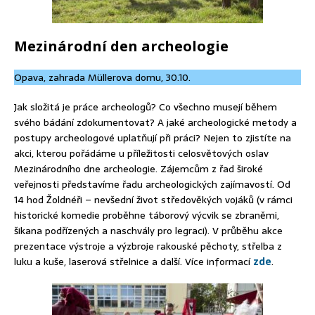
Mezinárodní den archeologie
Opava, zahrada Müllerova domu, 30.10.
Jak složitá je práce archeologů? Co všechno musejí během
svého bádání zdokumentovat? A jaké archeologické metody a
postupy archeologové uplatňují při práci? Nejen to zjistíte na
akci, kterou pořádáme u příležitosti celosvětových oslav
Mezinárodního dne archeologie. Zájemcům z řad široké
veřejnosti představíme řadu archeologických zajímavostí. Od
14 hod Žoldnéři – nevšední život středověkých vojáků (v rámci
historické komedie proběhne táborový výcvik se zbraněmi,
šikana podřízených a naschvály pro legraci). V průběhu akce
prezentace výstroje a výzbroje rakouské pěchoty, střelba z
luku a kuše, laserová střelnice a další. Více informací
zde
.