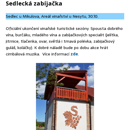
Sedlecká zabíjačka
Sedlec u Mikulova, Areál vinařství u Nesytu, 30.10.
Oficiální ukončení vinařské turistické sezóny. Spousta dobrého
vína, burčáku, mladého vína a zabíjačkových specialit (jelítka,
jitrnice, tlačenka, ovar, světlá i tmavá polévka, zabijačkový
guláš, koláčky). K dobré náladě bude po dobu akce hrát
cimbálová muzika. Více informací
zde
.