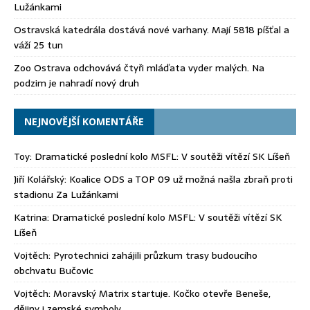
Lužánkami
Ostravská katedrála dostává nové varhany. Mají 5818 píšťal a
váží 25 tun
Zoo Ostrava odchovává čtyři mláďata vyder malých. Na
podzim je nahradí nový druh
NEJNOVĚJŠÍ KOMENTÁŘE
Toy
:
Dramatické poslední kolo MSFL: V soutěži vítězí SK Líšeň
Jiří Kolářský
:
Koalice ODS a TOP 09 už možná našla zbraň proti
stadionu Za Lužánkami
Katrina
:
Dramatické poslední kolo MSFL: V soutěži vítězí SK
Líšeň
Vojtěch
:
Pyrotechnici zahájili průzkum trasy budoucího
obchvatu Bučovic
Vojtěch
:
Moravský Matrix startuje. Kočko otevře Beneše,
dějiny i zemské symboly