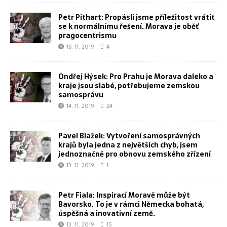
Petr Pithart: Propásli jsme příležitost vrátit
se k normálnímu řešení. Morava je oběť
pragocentrismu
15. 11. 2019
4
Ondřej Hýsek: Pro Prahu je Morava daleko a
kraje jsou slabé, potřebujeme zemskou
samosprávu
14. 11. 2019
24
Pavel Blažek: Vytvoření samosprávných
krajů byla jedna z největších chyb, jsem
jednoznačně pro obnovu zemského zřízení
13. 11. 2019
1
Petr Fiala: Inspirací Moravě může být
Bavorsko. To je v rámci Německa bohatá,
úspěšná a inovativní země.
13. 11. 2019
15