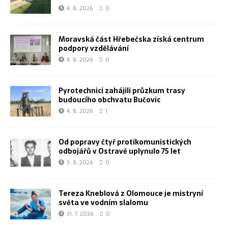
4. 8. 2026
0
Moravská část Hřebečska získá centrum
podpory vzdělávání
4. 8. 2026
0
Pyrotechnici zahájili průzkum trasy
budoucího obchvatu Bučovic
4. 8. 2026
1
Od popravy čtyř protikomunistických
odbojářů v Ostravě uplynulo 75 let
3. 8. 2026
0
Tereza Kneblová z Olomouce je mistryní
světa ve vodním slalomu
31. 7. 2026
0