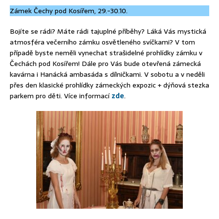
Zámek Čechy pod Kosířem, 29.-30.10.
Bojíte se rádi? Máte rádi tajuplné příběhy? Láká Vás mystická
atmosféra večerního zámku osvětleného svíčkami? V tom
případě byste neměli vynechat strašidelné prohlídky zámku v
Čechách pod Kosířem! Dále pro Vás bude otevřená zámecká
kavárna i Hanácká ambasáda s dílničkami. V sobotu a v neděli
přes den klasické prohlídky zámeckých expozic + dýňová stezka
parkem pro děti. Více informací
zde
.