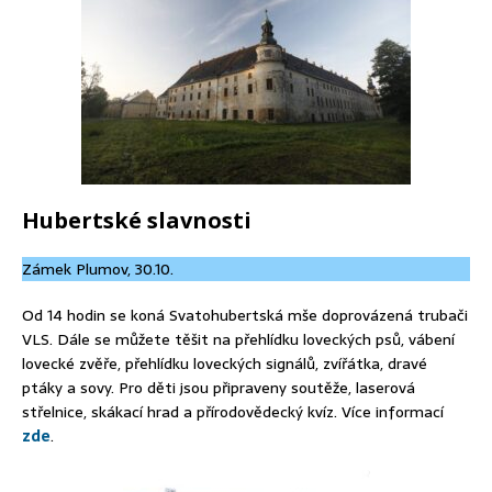
Hubertské slavnosti
Zámek Plumov, 30.10.
Od 14 hodin se koná Svatohubertská mše doprovázená trubači
VLS. Dále se můžete těšit na přehlídku loveckých psů, vábení
lovecké zvěře, přehlídku loveckých signálů, zvířátka, dravé
ptáky a sovy. Pro děti jsou připraveny soutěže, laserová
střelnice, skákací hrad a přírodovědecký kvíz. Více informací
zde
.