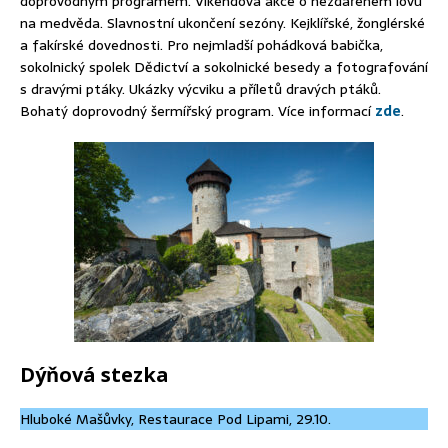
doprovodným programem. Víkendová akce o nezdařeném lovu
na medvěda. Slavnostní ukončení sezóny. Kejklířské, žonglérské
a fakírské dovednosti. Pro nejmladší pohádková babička,
sokolnický spolek Dědictví a sokolnické besedy a fotografování
s dravými ptáky. Ukázky výcviku a příletů dravých ptáků.
Bohatý doprovodný šermířský program. Více informací
zde
.
Dýňová stezka
Hluboké Mašůvky, Restaurace Pod Lipami, 29.10.