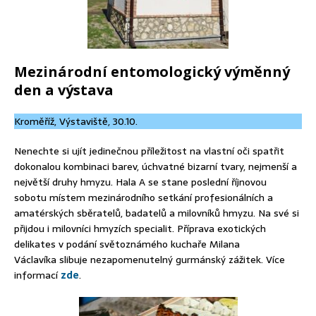
Mezinárodní entomologický výměnný
den a výstava
Kroměříž, Výstaviště, 30.10.
Nenechte si ujít jedinečnou příležitost na vlastní oči spatřit
dokonalou kombinaci barev, úchvatné bizarní tvary, nejmenší a
největší druhy hmyzu. Hala A se stane poslední říjnovou
sobotu místem mezinárodního setkání profesionálních a
amatérských sběratelů, badatelů a milovníků hmyzu. Na své si
přijdou i milovníci hmyzích specialit. Příprava exotických
delikates v podání světoznámého kuchaře Milana
Václavíka slibuje nezapomenutelný gurmánský zážitek. Více
informací
zde
.