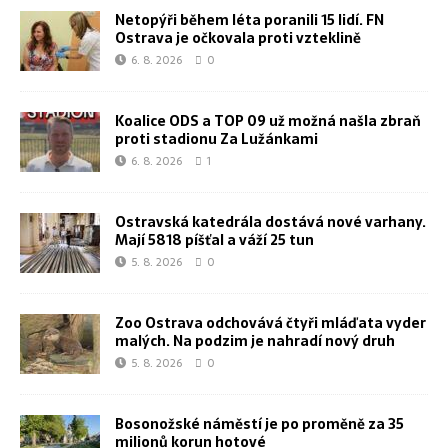
Netopýři během léta poranili 15 lidí. FN
Ostrava je očkovala proti vzteklině
6. 8. 2026
0
Koalice ODS a TOP 09 už možná našla zbraň
proti stadionu Za Lužánkami
6. 8. 2026
1
Ostravská katedrála dostává nové varhany.
Mají 5818 píšťal a váží 25 tun
5. 8. 2026
0
Zoo Ostrava odchovává čtyři mláďata vyder
malých. Na podzim je nahradí nový druh
5. 8. 2026
0
Bosonožské náměstí je po proměně za 35
milionů korun hotové