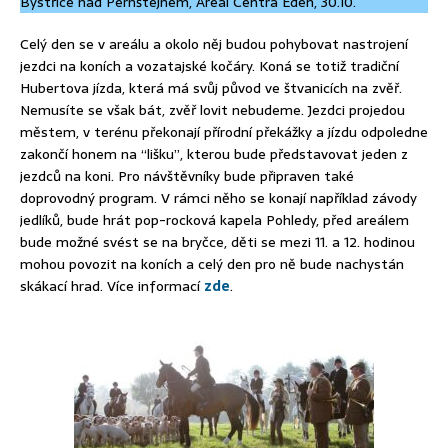
Bystřice nad Pernštejnem, Areál Centra Eden, 30.10.
Celý den se v areálu a okolo něj budou pohybovat nastrojení
jezdci na koních a vozatajské kočáry. Koná se totiž tradiční
Hubertova jízda, která má svůj původ ve štvanicích na zvěř.
Nemusíte se však bát, zvěř lovit nebudeme. Jezdci projedou
městem, v terénu překonají přírodní překážky a jízdu odpoledne
zakončí honem na “lišku”, kterou bude představovat jeden z
jezdců na koni. Pro návštěvníky bude připraven také
doprovodný program. V rámci něho se konají například závody
jedlíků, bude hrát pop-rocková kapela Pohledy, před areálem
bude možné svést se na bryčce, děti se mezi 11. a 12. hodinou
mohou povozit na koních a celý den pro ně bude nachystán
skákací hrad. Více informací
zde
.