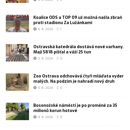
Koalice ODS a TOP 09 už možná našla zbraň
proti stadionu Za Lužánkami
6. 8. 2026
1
Ostravská katedrála dostává nové varhany.
Mají 5818 píšťal a váží 25 tun
5. 8. 2026
0
Zoo Ostrava odchovává čtyři mláďata vyder
malých. Na podzim je nahradí nový druh
5. 8. 2026
0
Bosonožské náměstí je po proměně za 35
milionů korun hotové
4. 8. 2026
0