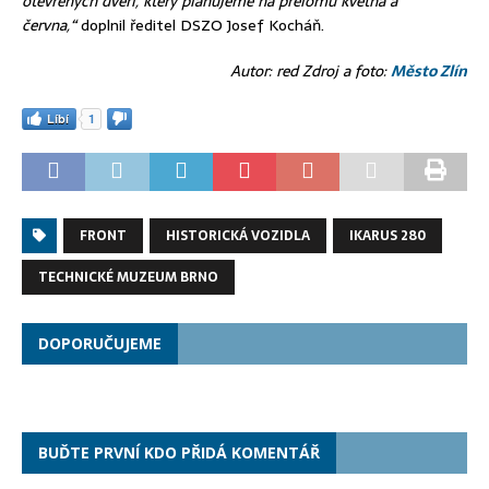
otevřených dveří, který plánujeme na přelomu května a
června,“
doplnil ředitel DSZO Josef Kocháň.
Autor: red Zdroj a foto:
Město Zlín
Líbí
1
FRONT
HISTORICKÁ VOZIDLA
IKARUS 280
TECHNICKÉ MUZEUM BRNO
DOPORUČUJEME
BUĎTE PRVNÍ KDO PŘIDÁ KOMENTÁŘ