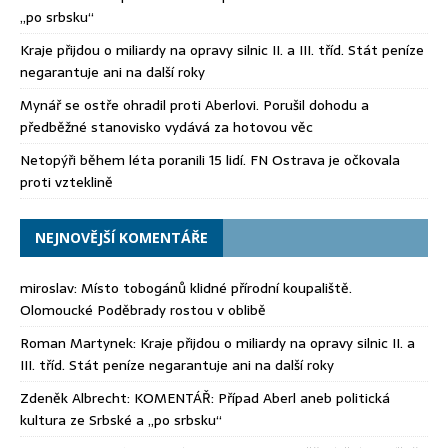
„po srbsku“
Kraje přijdou o miliardy na opravy silnic II. a III. tříd. Stát peníze
negarantuje ani na další roky
Mynář se ostře ohradil proti Aberlovi. Porušil dohodu a
předběžné stanovisko vydává za hotovou věc
Netopýři během léta poranili 15 lidí. FN Ostrava je očkovala
proti vzteklině
NEJNOVĚJŠÍ KOMENTÁŘE
miroslav
:
Místo tobogánů klidné přírodní koupaliště.
Olomoucké Poděbrady rostou v oblibě
Roman Martynek
:
Kraje přijdou o miliardy na opravy silnic II. a
III. tříd. Stát peníze negarantuje ani na další roky
Zdeněk Albrecht
:
KOMENTÁŘ: Případ Aberl aneb politická
kultura ze Srbské a „po srbsku“