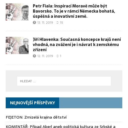
Petr Fiala: Inspirací Moravě může být
Bavorsko. To je v rámci Německa bohatá,
úspěšná a inovativní země.
13. 11. 2019
15
Jiří Hlavenka: Současná koncepce krajů není
vhodná, na zvážení je i návrat k zemskému
zřízení
12. 11. 2019
1
NEJNOVĚJŠÍ PŘÍSPĚVKY
FEJETON: Zmizelá krajina dětství
KOMENTÁŘ: Případ Aberl aneb politická kultura ze Srbské a