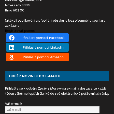
Morava Dyje Media, s.r.o.
Nové sady 988/2
Brno 602 00
Jakékoli publikování a přebírání obsahu je bez písemného souhlasu
zakázáno.
Registrovat pomocí
Přihlásit pomocí Facebook
Přihlásit pomocí Linkedin
Přihlásit pomocí Amazon
ODBĚR NOVINEK DO E-MAILU
Přihlašte se k odběru Zpráv z Moravy na e-mail a dostávejte každý
týden výběr nejlepších článků do své elektronické poštovní schránky.
Váš e-mail: