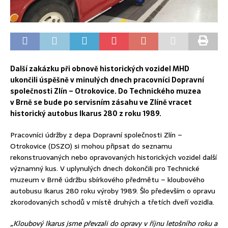
Další zakázku při obnově historických vozidel MHD
ukončili úspěšně v minulých dnech pracovníci Dopravní
společnosti Zlín – Otrokovice. Do Technického muzea
v Brně se bude po servisním zásahu ve Zlíně vracet
historický autobus Ikarus 280 z roku 1989.
Pracovníci údržby z depa Dopravní společnosti Zlín –
Otrokovice (DSZO) si mohou připsat do seznamu
rekonstruovaných nebo opravovaných historických vozidel další
významný kus. V uplynulých dnech dokončili pro Technické
muzeum v Brně údržbu sbírkového předmětu – kloubového
autobusu Ikarus 280 roku výroby 1989. Šlo především o opravu
zkorodovaných schodů v místě druhých a třetích dveří vozidla.
„Kloubový Ikarus jsme převzali do opravy v říjnu letošního roku a