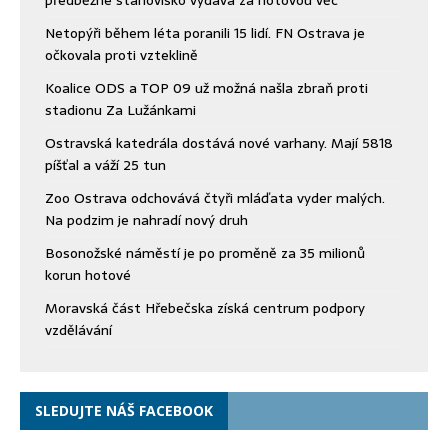
předběžné stanovisko vydává za hotovou věc
Netopýři během léta poranili 15 lidí. FN Ostrava je
očkovala proti vzteklině
Koalice ODS a TOP 09 už možná našla zbraň proti
stadionu Za Lužánkami
Ostravská katedrála dostává nové varhany. Mají 5818
píšťal a váží 25 tun
Zoo Ostrava odchovává čtyři mláďata vyder malých.
Na podzim je nahradí nový druh
Bosonožské náměstí je po proměně za 35 milionů
korun hotové
Moravská část Hřebečska získá centrum podpory
vzdělávání
SLEDUJTE NÁŠ FACEBOOK