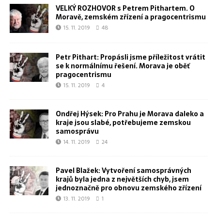
VELKÝ ROZHOVOR s Petrem Pithartem. O
Moravě, zemském zřízení a pragocentrismu
15. 11. 2019
48
Petr Pithart: Propásli jsme příležitost vrátit
se k normálnímu řešení. Morava je oběť
pragocentrismu
15. 11. 2019
4
Ondřej Hýsek: Pro Prahu je Morava daleko a
kraje jsou slabé, potřebujeme zemskou
samosprávu
14. 11. 2019
24
Pavel Blažek: Vytvoření samosprávných
krajů byla jedna z největších chyb, jsem
jednoznačně pro obnovu zemského zřízení
13. 11. 2019
1