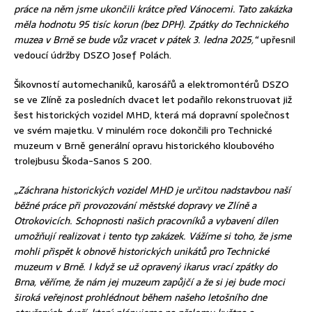
práce na něm jsme ukončili krátce před Vánocemi. Tato zakázka
měla hodnotu 95 tisíc korun (bez DPH). Zpátky do Technického
muzea v Brně se bude vůz vracet v pátek 3. ledna 2025,“
upřesnil
vedoucí údržby DSZO Josef Polách.
Šikovností automechaniků, karosářů a elektromontérů DSZO
se ve Zlíně za posledních dvacet let podařilo rekonstruovat již
šest historických vozidel MHD, která má dopravní společnost
ve svém majetku. V minulém roce dokončili pro Technické
muzeum v Brně generální opravu historického kloubového
trolejbusu Škoda-Sanos S 200.
„Záchrana historických vozidel MHD je určitou nadstavbou naší
běžné práce při provozování městské dopravy ve Zlíně a
Otrokovicích. Schopnosti našich pracovníků a vybavení dílen
umožňují realizovat i tento typ zakázek. Vážíme si toho, že jsme
mohli přispět k obnově historických unikátů pro Technické
muzeum v Brně. I když se už opravený ikarus vrací zpátky do
Brna, věříme, že nám jej muzeum zapůjčí a že si jej bude moci
široká veřejnost prohlédnout během našeho letošního dne