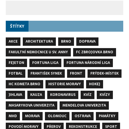
ŠTÍTKY
AKCE
ARCHITEKTURA
BRNO
DOPRAVA
FAKULTNÍ NEMOCNICE U SV. ANNY
FC ZBROJOVKA BRNO
FEJETON
FORTUNA LIGA
FORTUNA NÁRODNÍ LIGA
FOTBAL
FRANTIŠEK SYNEK
FRONT
FRÝDEK-MÍSTEK
HC KOMETA BRNO
HISTORIE MORAVY
HOKEJ
JIHLAVA
KAUZA
KORONAVIRUS
KVÍZ
KVÍZY
MASARYKOVA UNIVERZITA
MENDELOVA UNIVERZITA
MHD
MORAVA
OLOMOUC
OSTRAVA
PAMÁTKY
POVODÍ MORAVY
PŘEROV
REKONSTRUKCE
SPORT