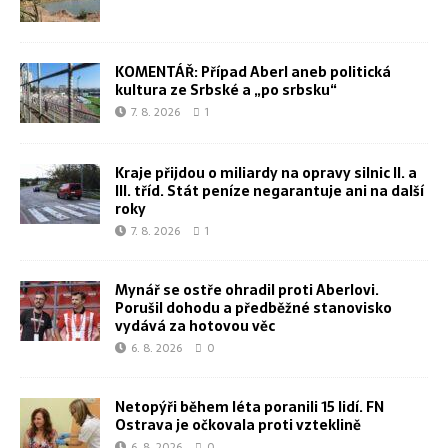
KOMENTÁŘ: Případ Aberl aneb politická
kultura ze Srbské a „po srbsku“
7. 8. 2026
1
Kraje přijdou o miliardy na opravy silnic II. a
III. tříd. Stát peníze negarantuje ani na další
roky
7. 8. 2026
1
Mynář se ostře ohradil proti Aberlovi.
Porušil dohodu a předběžné stanovisko
vydává za hotovou věc
6. 8. 2026
0
Netopýři během léta poranili 15 lidí. FN
Ostrava je očkovala proti vzteklině
6. 8. 2026
0