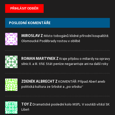
POSLEDNÍ KOMENTÁŘE
MIROSLAV Z
Místo tobogánů klidné přírodní koupaliště.
Olomoucké Poděbrady rostou v oblibě
ROMAN MARTYNEK Z
Kraje přijdou o miliardy na opravy
silnic II. a III. tříd. Stát peníze negarantuje ani na další roky
ZDENĚK ALBRECHT Z
KOMENTÁŘ: Případ Aberl aneb
politická kultura ze Srbské a „po srbsku“
TOY Z
Dramatické poslední kolo MSFL: V soutěži vítězí SK
Líšeň