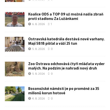
Koalice ODS a TOP 09 už možná našla zbraň
proti stadionu Za Lužánkami
6. 8. 2026
1
Ostravská katedrála dostává nové varhany.
Mají 5818 píšťal a váží 25 tun
5. 8. 2026
0
Zoo Ostrava odchovává čtyři mláďata vyder
malých. Na podzim je nahradí nový druh
5. 8. 2026
0
Bosonožské náměstí je po proměně za 35
milionů korun hotové
4. 8. 2026
0