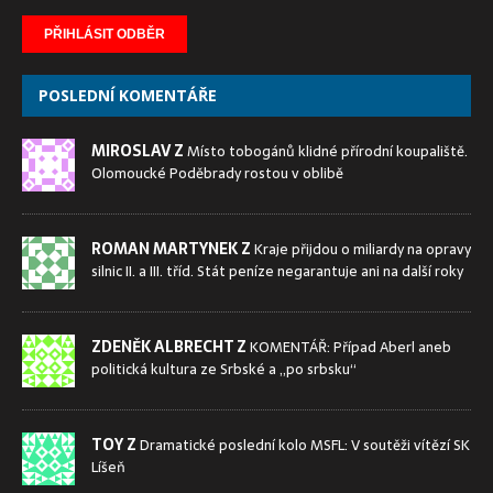
POSLEDNÍ KOMENTÁŘE
MIROSLAV Z
Místo tobogánů klidné přírodní koupaliště.
Olomoucké Poděbrady rostou v oblibě
ROMAN MARTYNEK Z
Kraje přijdou o miliardy na opravy
silnic II. a III. tříd. Stát peníze negarantuje ani na další roky
ZDENĚK ALBRECHT Z
KOMENTÁŘ: Případ Aberl aneb
politická kultura ze Srbské a „po srbsku“
TOY Z
Dramatické poslední kolo MSFL: V soutěži vítězí SK
Líšeň