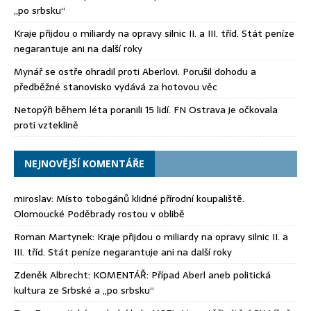
„po srbsku“
Kraje přijdou o miliardy na opravy silnic II. a III. tříd. Stát peníze
negarantuje ani na další roky
Mynář se ostře ohradil proti Aberlovi. Porušil dohodu a
předběžné stanovisko vydává za hotovou věc
Netopýři během léta poranili 15 lidí. FN Ostrava je očkovala
proti vzteklině
NEJNOVĚJŠÍ KOMENTÁŘE
miroslav
:
Místo tobogánů klidné přírodní koupaliště.
Olomoucké Poděbrady rostou v oblibě
Roman Martynek
:
Kraje přijdou o miliardy na opravy silnic II. a
III. tříd. Stát peníze negarantuje ani na další roky
Zdeněk Albrecht
:
KOMENTÁŘ: Případ Aberl aneb politická
kultura ze Srbské a „po srbsku“