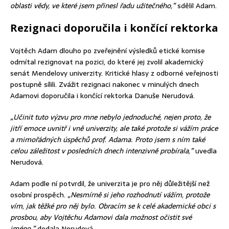
oblasti vědy, ve které jsem přinesl řadu užitečného,”
sdělil Adam.
Rezignaci doporučila i končící rektorka
Vojtěch Adam dlouho po zveřejnění výsledků etické komise
odmítal rezignovat na pozici, do které jej zvolil akademický
senát Mendelovy univerzity. Kritické hlasy z odborné veřejnosti
postupně sílili. Zvážit rezignaci nakonec v minulých dnech
Adamovi doporučila i končící rektorka Danuše Nerudová.
„Učinit tuto výzvu pro mne nebylo jednoduché, nejen proto, že
jitří emoce uvnitř i vně univerzity, ale také protože si vážím práce
a mimořádných úspěchů prof. Adama. Proto jsem s ním také
celou záležitost v posledních dnech intenzivně probírala,”
uvedla
Nerudová.
Adam podle ní potvrdil, že univerzita je pro něj důležitější než
osobní prospěch.
„Nesmírně si jeho rozhodnutí vážím, protože
vím, jak těžké pro něj bylo. Obracím se k celé akademické obci s
prosbou, aby Vojtěchu Adamovi dala možnost očistit své
jméno,”
dodala Nerudová.