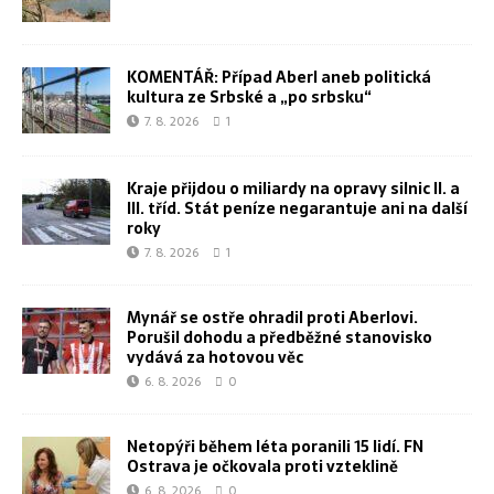
KOMENTÁŘ: Případ Aberl aneb politická
kultura ze Srbské a „po srbsku“
7. 8. 2026
1
Kraje přijdou o miliardy na opravy silnic II. a
III. tříd. Stát peníze negarantuje ani na další
roky
7. 8. 2026
1
Mynář se ostře ohradil proti Aberlovi.
Porušil dohodu a předběžné stanovisko
vydává za hotovou věc
6. 8. 2026
0
Netopýři během léta poranili 15 lidí. FN
Ostrava je očkovala proti vzteklině
6. 8. 2026
0