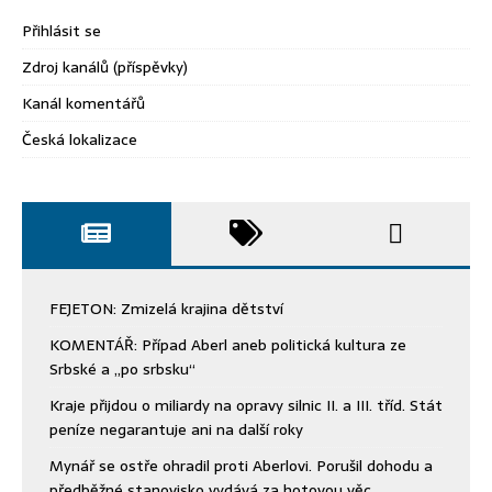
Přihlásit se
Zdroj kanálů (příspěvky)
Kanál komentářů
Česká lokalizace
FEJETON: Zmizelá krajina dětství
KOMENTÁŘ: Případ Aberl aneb politická kultura ze
Srbské a „po srbsku“
Kraje přijdou o miliardy na opravy silnic II. a III. tříd. Stát
peníze negarantuje ani na další roky
Mynář se ostře ohradil proti Aberlovi. Porušil dohodu a
předběžné stanovisko vydává za hotovou věc