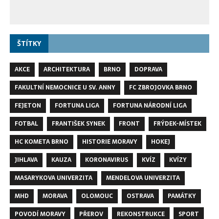
ŠTÍTKY
AKCE
ARCHITEKTURA
BRNO
DOPRAVA
FAKULTNÍ NEMOCNICE U SV. ANNY
FC ZBROJOVKA BRNO
FEJETON
FORTUNA LIGA
FORTUNA NÁRODNÍ LIGA
FOTBAL
FRANTIŠEK SYNEK
FRONT
FRÝDEK-MÍSTEK
HC KOMETA BRNO
HISTORIE MORAVY
HOKEJ
JIHLAVA
KAUZA
KORONAVIRUS
KVÍZ
KVÍZY
MASARYKOVA UNIVERZITA
MENDELOVA UNIVERZITA
MHD
MORAVA
OLOMOUC
OSTRAVA
PAMÁTKY
POVODÍ MORAVY
PŘEROV
REKONSTRUKCE
SPORT