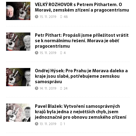
VELKÝ ROZHOVOR s Petrem Pithartem. O
Moravě, zemském zřízení a pragocentrismu
15. 11. 2019
48
Petr Pithart: Propásli jsme příležitost vrátit
se k normálnímu řešení. Morava je oběť
pragocentrismu
15. 11. 2019
4
Ondřej Hýsek: Pro Prahu je Morava daleko a
kraje jsou slabé, potřebujeme zemskou
samosprávu
14. 11. 2019
24
Pavel Blažek: Vytvoření samosprávných
krajů byla jedna z největších chyb, jsem
jednoznačně pro obnovu zemského zřízení
13. 11. 2019
1