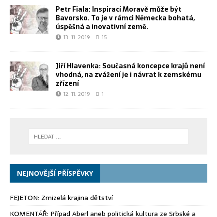
Petr Fiala: Inspirací Moravě může být
Bavorsko. To je v rámci Německa bohatá,
úspěšná a inovativní země.
13. 11. 2019
15
Jiří Hlavenka: Současná koncepce krajů není
vhodná, na zvážení je i návrat k zemskému
zřízení
12. 11. 2019
1
NEJNOVĚJŠÍ PŘÍSPĚVKY
FEJETON: Zmizelá krajina dětství
KOMENTÁŘ: Případ Aberl aneb politická kultura ze Srbské a