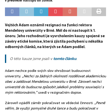
v předvečer nástupu do funkce.
Vojtěch Adam oznámil rezignaci na funkci rektora
Mendelovy univerzity v Brně. Měl do ní nastoupit k 1.
únoru. Jeho rozhodnutí je vyvrcholením kauzy spojené se
závěry etické komise, která zjistila pochybení u několika
odborných článků, na kterých se Adam podílel.
O této kauze jsme psali v
tomto článku
.
Adam nechce podle svých slov ohrožovat budoucnost
univerzity.
„Nechci za žádných okolností rozdělovat akademickou
obec a zatěžovat Mendelovu univerzitu v Brně. Zároveň nechci
univerzitě do budoucna způsobit jakékoli problémy související s
mým rektorováním,”
uvedl v rezignačním dopise.
Zároveň vyjádřil záměr pokračovat ve vědecké činnosti.
„Pevně
věřím, že využiji pomyslné druhé šance a budu pokračovat v