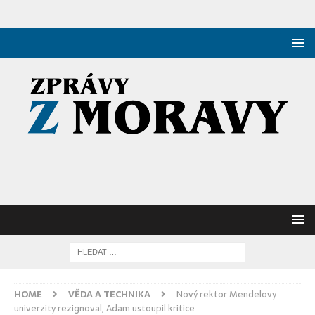
HOME
VĚDA A TECHNIKA
Nový rektor Mendelovy
univerzity rezignoval, Adam ustoupil kritice