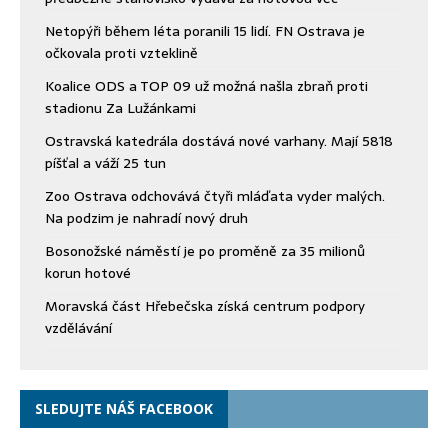
Netopýři během léta poranili 15 lidí. FN Ostrava je
očkovala proti vzteklině
Koalice ODS a TOP 09 už možná našla zbraň proti
stadionu Za Lužánkami
Ostravská katedrála dostává nové varhany. Mají 5818
píšťal a váží 25 tun
Zoo Ostrava odchovává čtyři mláďata vyder malých.
Na podzim je nahradí nový druh
Bosonožské náměstí je po proměně za 35 milionů
korun hotové
Moravská část Hřebečska získá centrum podpory
vzdělávání
SLEDUJTE NÁŠ FACEBOOK