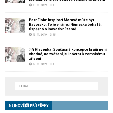
13. 11. 2019
1
Petr Fiala: Inspirací Moravě může být
Bavorsko. To je v rámci Německa bohatá,
úspěšná a inovativní země.
13. 11. 2019
15
Jiří Hlavenka: Současná koncepce krajů není
vhodná, na zvážení je i návrat k zemskému
zřízení
12. 11. 2019
1
NEJNOVĚJŠÍ PŘÍSPĚVKY