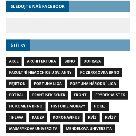
SLEDUJTE NÁŠ FACEBOOK
ŠTÍTKY
AKCE
ARCHITEKTURA
BRNO
DOPRAVA
FAKULTNÍ NEMOCNICE U SV. ANNY
FC ZBROJOVKA BRNO
FEJETON
FORTUNA LIGA
FORTUNA NÁRODNÍ LIGA
FOTBAL
FRANTIŠEK SYNEK
FRONT
FRÝDEK-MÍSTEK
HC KOMETA BRNO
HISTORIE MORAVY
HOKEJ
JIHLAVA
KAUZA
KORONAVIRUS
KVÍZ
KVÍZY
MASARYKOVA UNIVERZITA
MENDELOVA UNIVERZITA