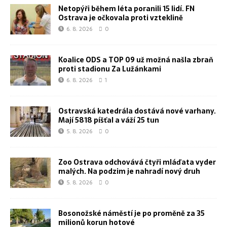
Netopýři během léta poranili 15 lidí. FN
Ostrava je očkovala proti vzteklině
6. 8. 2026
0
Koalice ODS a TOP 09 už možná našla zbraň
proti stadionu Za Lužánkami
6. 8. 2026
1
Ostravská katedrála dostává nové varhany.
Mají 5818 píšťal a váží 25 tun
5. 8. 2026
0
Zoo Ostrava odchovává čtyři mláďata vyder
malých. Na podzim je nahradí nový druh
5. 8. 2026
0
Bosonožské náměstí je po proměně za 35
milionů korun hotové