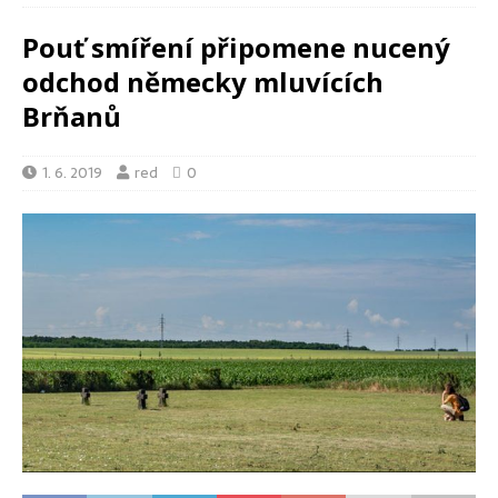
Pouť smíření připomene nucený
odchod německy mluvících
Brňanů
1. 6. 2019
red
0