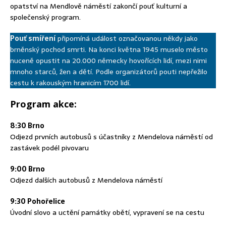
opatství na Mendlově náměstí zakončí pouť kulturní a
společenský program.
Pouť smíření
připomíná událost označovanou někdy jako
brněnský pochod smrti. Na konci května 1945 muselo město
nuceně opustit na 20.000 německy hovořících lidí, mezi nimi
mnoho starců, žen a dětí. Podle organizátorů pouti nepřežilo
cestu k rakouským hranicím 1700 lidí.
Program akce:
8:30 Brno
Odjezd prvních autobusů s účastníky z Mendelova náměstí od
zastávek podél pivovaru
9:00 Brno
Odjezd dalších autobusů z Mendelova náměstí
9:30 Pohořelice
Úvodní slovo a uctění památky obětí, vypravení se na cestu