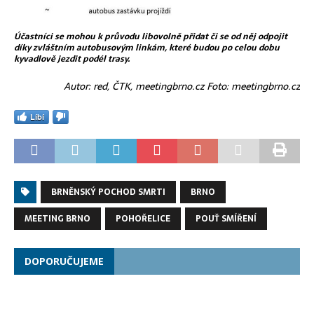
Účastníci se mohou k průvodu libovolně přidat či se od něj odpojit
díky zvláštním autobusovým linkám, které budou po celou dobu
kyvadlově jezdit podél trasy.
Autor: red, ČTK, meetingbrno.cz Foto: meetingbrno.cz
Líbí
BRNĚNSKÝ POCHOD SMRTI
BRNO
MEETING BRNO
POHOŘELICE
POUŤ SMÍŘENÍ
DOPORUČUJEME