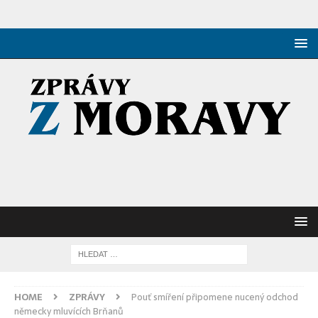
HOME
ZPRÁVY
Pouť smíření připomene nucený odchod
německy mluvících Brňanů