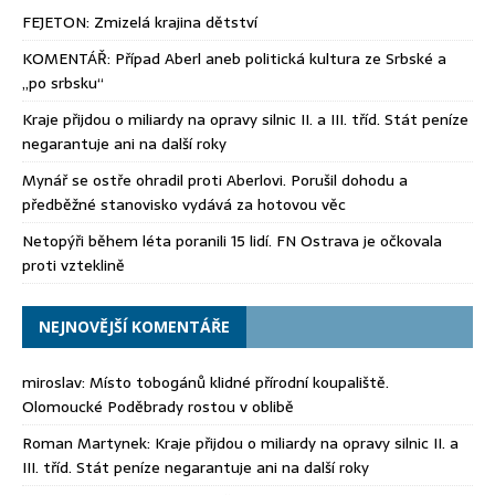
FEJETON: Zmizelá krajina dětství
KOMENTÁŘ: Případ Aberl aneb politická kultura ze Srbské a
„po srbsku“
Kraje přijdou o miliardy na opravy silnic II. a III. tříd. Stát peníze
negarantuje ani na další roky
Mynář se ostře ohradil proti Aberlovi. Porušil dohodu a
předběžné stanovisko vydává za hotovou věc
Netopýři během léta poranili 15 lidí. FN Ostrava je očkovala
proti vzteklině
NEJNOVĚJŠÍ KOMENTÁŘE
miroslav
:
Místo tobogánů klidné přírodní koupaliště.
Olomoucké Poděbrady rostou v oblibě
Roman Martynek
:
Kraje přijdou o miliardy na opravy silnic II. a
III. tříd. Stát peníze negarantuje ani na další roky