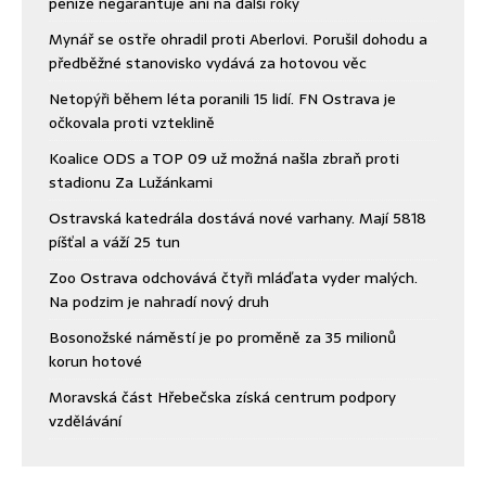
peníze negarantuje ani na další roky
Mynář se ostře ohradil proti Aberlovi. Porušil dohodu a
předběžné stanovisko vydává za hotovou věc
Netopýři během léta poranili 15 lidí. FN Ostrava je
očkovala proti vzteklině
Koalice ODS a TOP 09 už možná našla zbraň proti
stadionu Za Lužánkami
Ostravská katedrála dostává nové varhany. Mají 5818
píšťal a váží 25 tun
Zoo Ostrava odchovává čtyři mláďata vyder malých.
Na podzim je nahradí nový druh
Bosonožské náměstí je po proměně za 35 milionů
korun hotové
Moravská část Hřebečska získá centrum podpory
vzdělávání