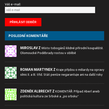
Váš e-mail:
POSLEDNÍ KOMENTÁŘE
MIROSLAV Z
Místo tobogánů klidné přírodní koupaliště.
Olomoucké Poděbrady rostou v oblibě
ROMAN MARTYNEK Z
Kraje přijdou o miliardy na opravy
silnic II. a III. tříd. Stát peníze negarantuje ani na další roky
ZDENĚK ALBRECHT Z
KOMENTÁŘ: Případ Aberl aneb
politická kultura ze Srbské a „po srbsku“