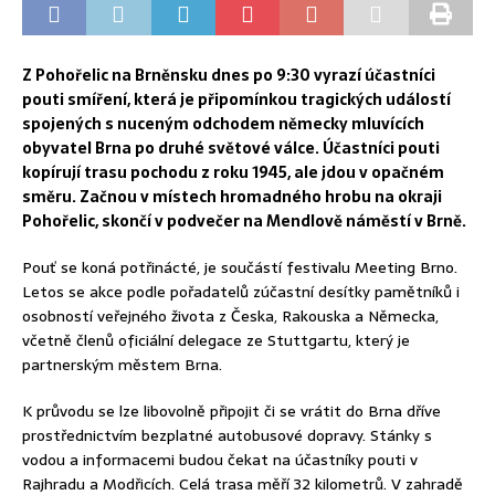
Z Pohořelic na Brněnsku dnes po 9:30 vyrazí účastníci
pouti smíření, která je připomínkou tragických událostí
spojených s nuceným odchodem německy mluvících
obyvatel Brna po druhé světové válce. Účastníci pouti
kopírují trasu pochodu z roku 1945, ale jdou v opačném
směru. Začnou v místech hromadného hrobu na okraji
Pohořelic, skončí v podvečer na Mendlově náměstí v Brně.
Pouť se koná potřinácté, je součástí festivalu Meeting Brno.
Letos se akce podle pořadatelů zúčastní desítky pamětníků i
osobností veřejného života z Česka, Rakouska a Německa,
včetně členů oficiální delegace ze Stuttgartu, který je
partnerským městem Brna.
K průvodu se lze libovolně připojit či se vrátit do Brna dříve
prostřednictvím bezplatné autobusové dopravy. Stánky s
vodou a informacemi budou čekat na účastníky pouti v
Rajhradu a Modřicích. Celá trasa měří 32 kilometrů. V zahradě