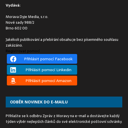
Vydává:
Morava Dyje Media, s.r.o.
Nové sady 988/2
Brno 602 00
Jakékoli publikování a přebírání obsahu je bez písemného souhlasu
zakázáno.
Registrovat pomocí
Přihlásit pomocí Facebook
Přihlásit pomocí Linkedin
Přihlásit pomocí Amazon
ODBĚR NOVINEK DO E-MAILU
Přihlašte se k odběru Zpráv z Moravy na e-mail a dostávejte každý
týden výběr nejlepších článků do své elektronické poštovní schránky.