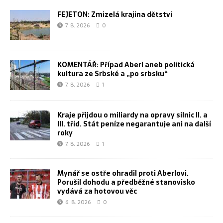
FEJETON: Zmizelá krajina dětství
7. 8. 2026
0
KOMENTÁŘ: Případ Aberl aneb politická
kultura ze Srbské a „po srbsku“
7. 8. 2026
1
Kraje přijdou o miliardy na opravy silnic II. a
III. tříd. Stát peníze negarantuje ani na další
roky
7. 8. 2026
1
Mynář se ostře ohradil proti Aberlovi.
Porušil dohodu a předběžné stanovisko
vydává za hotovou věc
6. 8. 2026
0