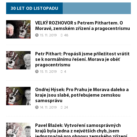
30 LET OD LISTOPADU
VELKÝ ROZHOVOR s Petrem Pithartem. O
Moravě, zemském zřízení a pragocentrismu
15. 11. 2019
48
Petr Pithart: Propásli jsme příležitost vrátit
se k normálnímu řešení. Morava je oběť
pragocentrismu
15. 11. 2019
4
Ondřej Hýsek: Pro Prahu je Morava daleko a
kraje jsou slabé, potřebujeme zemskou
samosprávu
14. 11. 2019
24
Pavel Blažek: Vytvoření samosprávných
krajů byla jedna z největších chyb, jsem
jednoznačně pro obnovu zemského zřízení