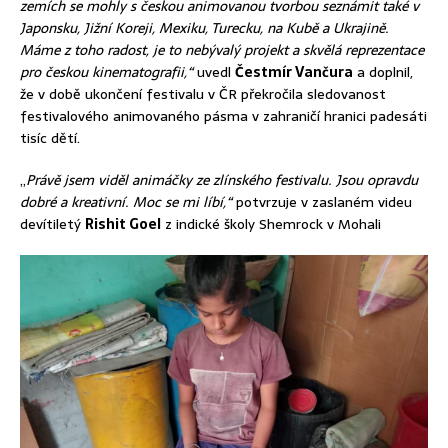
zemích se mohly s českou animovanou tvorbou seznámit také v
Japonsku, Jižní Koreji, Mexiku, Turecku, na Kubě a Ukrajině.
Máme z toho radost, je to nebývalý projekt a skvělá reprezentace
pro českou kinematografii,“
uvedl
Čestmír Vančura
a doplnil,
že v době ukončení festivalu v ČR překročila sledovanost
festivalového animovaného pásma v zahraničí hranici padesáti
tisíc dětí.
„
Právě jsem viděl animáčky ze zlínského festivalu. Jsou opravdu
dobré a kreativní. Moc se mi líbí,“
potvrzuje v zaslaném videu
devítiletý
Rishit Goel
z indické školy Shemrock v Mohali