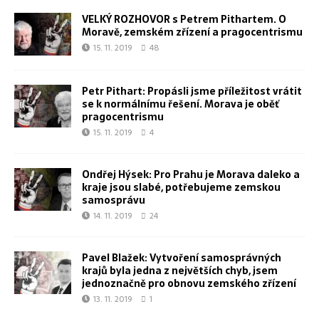
VELKÝ ROZHOVOR s Petrem Pithartem. O
Moravě, zemském zřízení a pragocentrismu
15. 11. 2019
48
Petr Pithart: Propásli jsme příležitost vrátit
se k normálnímu řešení. Morava je oběť
pragocentrismu
15. 11. 2019
4
Ondřej Hýsek: Pro Prahu je Morava daleko a
kraje jsou slabé, potřebujeme zemskou
samosprávu
14. 11. 2019
24
Pavel Blažek: Vytvoření samosprávných
krajů byla jedna z největších chyb, jsem
jednoznačně pro obnovu zemského zřízení
13. 11. 2019
1