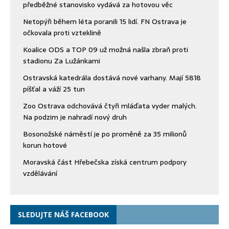
předběžné stanovisko vydává za hotovou věc
Netopýři během léta poranili 15 lidí. FN Ostrava je
očkovala proti vzteklině
Koalice ODS a TOP 09 už možná našla zbraň proti
stadionu Za Lužánkami
Ostravská katedrála dostává nové varhany. Mají 5818
píšťal a váží 25 tun
Zoo Ostrava odchovává čtyři mláďata vyder malých.
Na podzim je nahradí nový druh
Bosonožské náměstí je po proměně za 35 milionů
korun hotové
Moravská část Hřebečska získá centrum podpory
vzdělávání
SLEDUJTE NÁŠ FACEBOOK