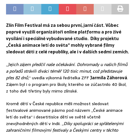
Zlín Film Festival má za sebou první, jarní část. Vůbec
poprvé využili organizátoři online platformu a pro živé
vysílání i speciálně vybudované studio. Díky projektu
„Česká animace letí do světa“ mohly vybrané filmy
sledovat děti z celé republiky, ale i v dalších sedmi zemích.
„
Jejich zájem předčil naše očekávání. Dohromady u našich filmů
a pořadů strávili diváci téměř 120 tisíc minut, což představuje
přes 82 dnů,
“ uvedla výkonná ředitelka ZFF
Jarmila Záhorová
.
Zájem byl i o program pro školy, kterého se zúčastnilo 40 škol,
z toho dvě třetiny byly mimo zlínské.
Kromě dětí v České republice měli možnost sledovat
festivalové animované pásmo pod názvem „České animace
letí do světa“ i desetitisíce dětí ve světě včetně
znevýhodněných dětí v Indii. „
Díky spolupráci se spřátelenými
zahraničními filmovými festivaly a Českými centry v těchto