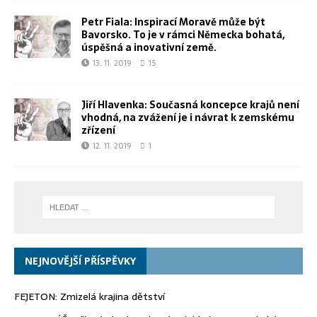
Petr Fiala: Inspirací Moravě může být
Bavorsko. To je v rámci Německa bohatá,
úspěšná a inovativní země.
13. 11. 2019
15
Jiří Hlavenka: Současná koncepce krajů není
vhodná, na zvážení je i návrat k zemskému
zřízení
12. 11. 2019
1
NEJNOVĚJŠÍ PŘÍSPĚVKY
FEJETON: Zmizelá krajina dětství