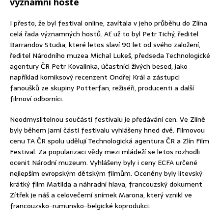
významní hosté
I přesto, že byl festival online, zavítala v jeho průběhu do Zlína
celá řada významných hostů. Ať už to byl Petr Tichý, ředitel
Barrandov Studia, které letos slaví 90 let od svého založení,
ředitel Národního muzea Michal Lukeš, předseda Technologické
agentury ČR Petr Kovalinka, účastníci živých besed, jako
například komiksový recenzent Ondřej Král a zástupci
fanoušků ze skupiny Potterfan, režiséři, producenti a další
filmoví odborníci.
Neodmyslitelnou součástí festivalu je předávání cen. Ve Zlíně
byly během jarní části festivalu vyhlášeny hned dvě. Filmovou
cenu TA ČR spolu udělují Technologická agentura ČR a Zlín Film
Festival. Za popularizaci vědy mezi mládeží se letos rozhodli
ocenit Národní muzeum. Vyhlášeny byly i ceny ECFA určené
nejlepším evropským dětským filmům. Oceněny byly litevský
krátký film Matilda a náhradní hlava, francouzský dokument
Zítřek je náš a celovečerní snímek Marona, který vznikl ve
francouzsko-rumunsko-belgické koprodukci.