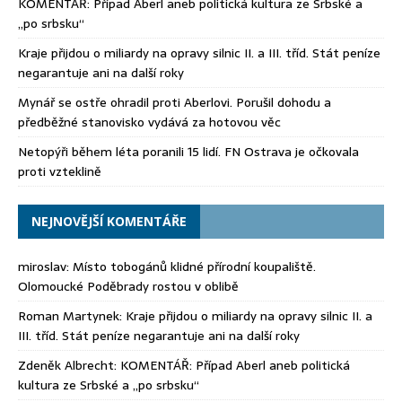
KOMENTÁŘ: Případ Aberl aneb politická kultura ze Srbské a
„po srbsku“
Kraje přijdou o miliardy na opravy silnic II. a III. tříd. Stát peníze
negarantuje ani na další roky
Mynář se ostře ohradil proti Aberlovi. Porušil dohodu a
předběžné stanovisko vydává za hotovou věc
Netopýři během léta poranili 15 lidí. FN Ostrava je očkovala
proti vzteklině
NEJNOVĚJŠÍ KOMENTÁŘE
miroslav
:
Místo tobogánů klidné přírodní koupaliště.
Olomoucké Poděbrady rostou v oblibě
Roman Martynek
:
Kraje přijdou o miliardy na opravy silnic II. a
III. tříd. Stát peníze negarantuje ani na další roky
Zdeněk Albrecht
:
KOMENTÁŘ: Případ Aberl aneb politická
kultura ze Srbské a „po srbsku“