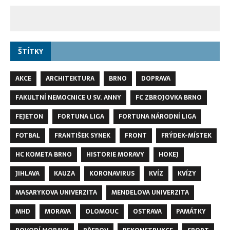
ŠTÍTKY
AKCE
ARCHITEKTURA
BRNO
DOPRAVA
FAKULTNÍ NEMOCNICE U SV. ANNY
FC ZBROJOVKA BRNO
FEJETON
FORTUNA LIGA
FORTUNA NÁRODNÍ LIGA
FOTBAL
FRANTIŠEK SYNEK
FRONT
FRÝDEK-MÍSTEK
HC KOMETA BRNO
HISTORIE MORAVY
HOKEJ
JIHLAVA
KAUZA
KORONAVIRUS
KVÍZ
KVÍZY
MASARYKOVA UNIVERZITA
MENDELOVA UNIVERZITA
MHD
MORAVA
OLOMOUC
OSTRAVA
PAMÁTKY