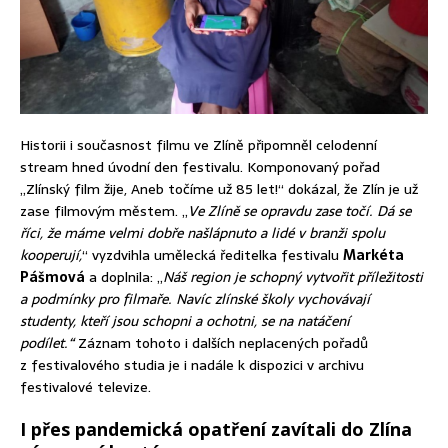
Historii i současnost filmu ve Zlíně připomněl celodenní
stream hned úvodní den festivalu. Komponovaný pořad
„Zlínský film žije, Aneb točíme už 85 let!“ dokázal, že Zlín je už
zase filmovým městem. „
Ve Zlíně se opravdu zase točí. Dá se
říci, že máme velmi dobře našlápnuto a lidé v branži spolu
kooperují,
“ vyzdvihla umělecká ředitelka festivalu
Markéta
Pášmová
a doplnila: „
Náš region je schopný vytvořit příležitosti
a podmínky pro filmaře. Navíc zlínské školy vychovávají
studenty, kteří jsou schopni a ochotni, se na natáčení
podílet.“
Záznam tohoto i dalších neplacených pořadů
z festivalového studia je i nadále k dispozici v archivu
festivalové televize.
I přes pandemická opatření zavítali do Zlína