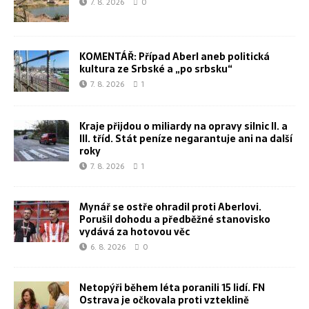
7. 8. 2026
0
KOMENTÁŘ: Případ Aberl aneb politická
kultura ze Srbské a „po srbsku“
7. 8. 2026
1
Kraje přijdou o miliardy na opravy silnic II. a
III. tříd. Stát peníze negarantuje ani na další
roky
7. 8. 2026
1
Mynář se ostře ohradil proti Aberlovi.
Porušil dohodu a předběžné stanovisko
vydává za hotovou věc
6. 8. 2026
0
Netopýři během léta poranili 15 lidí. FN
Ostrava je očkovala proti vzteklině