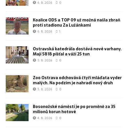
6. 8. 2026
0
Koalice ODS a TOP 09 už možná našla zbraň
proti stadionu Za Lužánkami
6. 8. 2026
1
Ostravská katedrála dostává nové varhany.
Mají 5818 píšťal a váží 25 tun
5. 8. 2026
0
Zoo Ostrava odchovává čtyři mláďata vyder
malých. Na podzim je nahradí nový druh
5. 8. 2026
0
Bosonožské náměstí je po proměně za 35
milionů korun hotové
4. 8. 2026
0