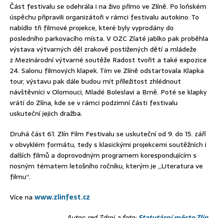
Část festivalu se odehrála i na živo přímo ve Zlíně. Po loňském
úspěchu připravili organizátoři v rámci festivalu autokino. To
nabídlo tři filmové projekce, které byly vyprodány do
posledního parkovacího místa. V OZC Zlaté jablko pak proběhla
výstava výtvarných děl zrakově postižených dětí a mládeže
z Mezinárodní výtvarné soutěže Radost tvořit a také expozice
24. Salonu filmových klapek. Tím ve Zlíně odstartovala Klapka
tour, výstavu pak dále budou mít příležitost zhlédnout
návštěvníci v Olomouci, Mladé Boleslavi a Brně. Poté se klapky
vrátí do Zlína, kde se v rámci podzimní části festivalu
uskuteční jejich dražba.
Druhá část 61. Zlín Film Festivalu se uskuteční od 9. do 15. září
v obvyklém formátu, tedy s klasickými projekcemi soutěžních i
dalších filmů a doprovodným programem korespondujícím s
nosným tématem letošního ročníku, kterým je „Literatura ve
filmu“.
Více na
www.zlinfest.cz
Autor: red Zdroj a foto:
Statutární město Zlín