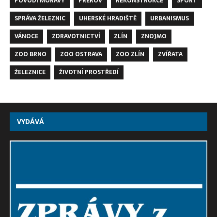
POVODÍ MORAVY
PŘEROV
REKONSTRUKCE
SPORT
SPRÁVA ŽELEZNIC
UHERSKÉ HRADIŠTĚ
URBANISMUS
VÁNOCE
ZDRAVOTNICTVÍ
ZLÍN
ZNOJMO
ZOO BRNO
ZOO OSTRAVA
ZOO ZLÍN
ZVÍŘATA
ŽELEZNICE
ŽIVOTNÍ PROSTŘEDÍ
VYDÁVÁ