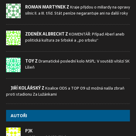
ROMAN MARTYNEK Z
Kraje přijdou o miliardy na opravy
silnic II. a III. tříd. Stát peníze negarantuje ani na další roky
ZDENĚK ALBRECHT Z
KOMENTÁŘ: Případ Aberl aneb
politická kultura ze Srbské a „po srbsku“
TOY Z
Dramatické poslední kolo MSFL: V soutěži vítězí SK
Líšeň
JIŘÍ KOLÁŘSKÝ Z
Koalice ODS a TOP 09 už možná našla zbraň
proti stadionu Za Lužánkami
AUTOŘI
PJK