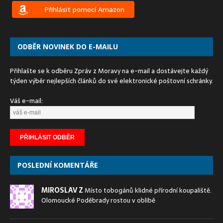
Přihlásit pomocí Amazon
ODBĚR NOVINEK DO E-MAILU
Přihlašte se k odběru Zpráv z Moravy na e-mail a dostávejte každý
týden výběr nejlepších článků do své elektronické poštovní schránky.
Váš e-mail:
POSLEDNÍ KOMENTÁŘE
MIROSLAV Z
Místo tobogánů klidné přírodní koupaliště.
Olomoucké Poděbrady rostou v oblibě