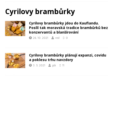
Cyrilovy brambůrky
Cyrilovy brambůrky jdou do Kauflandu.
Posílí tak moravská tradice brambůrků bez
konzervantů a blanšírování
26. 10. 2021
red
0
Cyrilovy brambůrky plánují expanzi, covidu
a poklesu trhu navzdory
3. 5. 2021
pjk
11