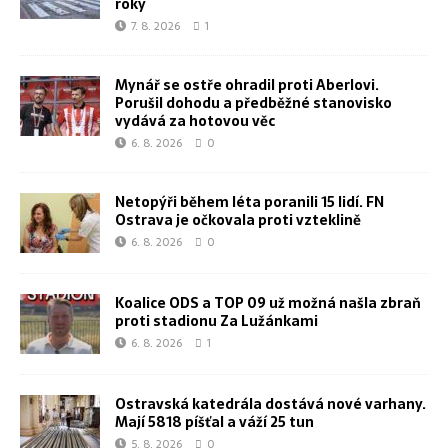
roky
7. 8. 2026
1
Mynář se ostře ohradil proti Aberlovi.
Porušil dohodu a předběžné stanovisko
vydává za hotovou věc
6. 8. 2026
0
Netopýři během léta poranili 15 lidí. FN
Ostrava je očkovala proti vzteklině
6. 8. 2026
0
Koalice ODS a TOP 09 už možná našla zbraň
proti stadionu Za Lužánkami
6. 8. 2026
1
Ostravská katedrála dostává nové varhany.
Mají 5818 píšťal a váží 25 tun
5. 8. 2026
0