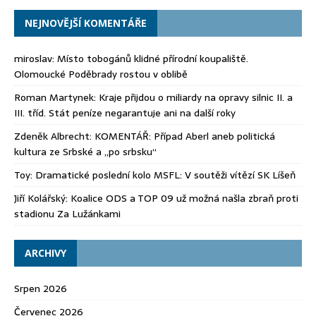
NEJNOVĚJŠÍ KOMENTÁŘE
miroslav
:
Místo tobogánů klidné přírodní koupaliště.
Olomoucké Poděbrady rostou v oblibě
Roman Martynek
:
Kraje přijdou o miliardy na opravy silnic II. a
III. tříd. Stát peníze negarantuje ani na další roky
Zdeněk Albrecht
:
KOMENTÁŘ: Případ Aberl aneb politická
kultura ze Srbské a „po srbsku“
Toy
:
Dramatické poslední kolo MSFL: V soutěži vítězí SK Líšeň
Jiří Kolářský
:
Koalice ODS a TOP 09 už možná našla zbraň proti
stadionu Za Lužánkami
ARCHIVY
Srpen 2026
Červenec 2026