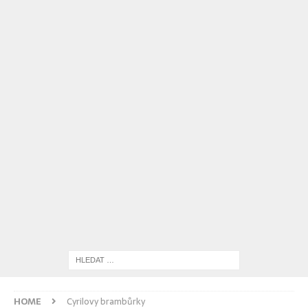
HOME
Cyrilovy brambůrky