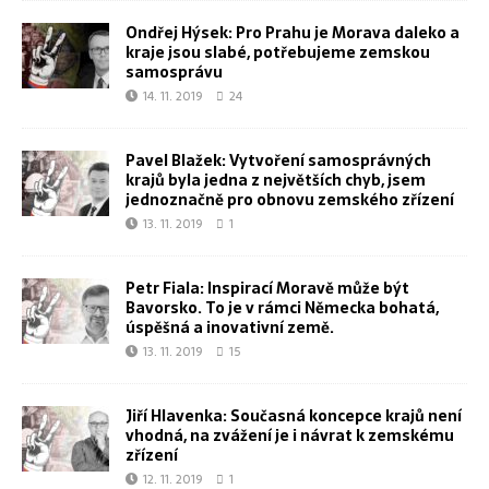
Ondřej Hýsek: Pro Prahu je Morava daleko a
kraje jsou slabé, potřebujeme zemskou
samosprávu
14. 11. 2019
24
Pavel Blažek: Vytvoření samosprávných
krajů byla jedna z největších chyb, jsem
jednoznačně pro obnovu zemského zřízení
13. 11. 2019
1
Petr Fiala: Inspirací Moravě může být
Bavorsko. To je v rámci Německa bohatá,
úspěšná a inovativní země.
13. 11. 2019
15
Jiří Hlavenka: Současná koncepce krajů není
vhodná, na zvážení je i návrat k zemskému
zřízení
12. 11. 2019
1