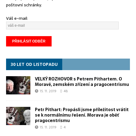
poštovní schránky.
Váš e-mail:
30 LET OD LISTOPADU
VELKÝ ROZHOVOR s Petrem Pithartem. O
Moravě, zemském zřízení a pragocentrismu
15. 11. 2019
48
Petr Pithart: Propásli jsme příležitost vrátit
se k normálnímu řešení. Morava je oběť
pragocentrismu
15. 11. 2019
4