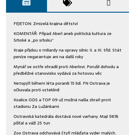
FEJETON: Zmizelá krajina dětství
KOMENTÁŘ: Případ Aberl aneb politická kultura ze
Srbské a „po srbsku“
Kraje přijdou o miliardy na opravy silnic II. a III. tříd. Stát
peníze negarantuje ani na další roky
Mynář se ostře ohradil proti Aberlovi. Porušil dohodu a
předběžné stanovisko vydává za hotovou věc
Netopýři během léta poranili 15 lidí. FN Ostrava je
očkovala proti vzteklině
Koalice ODS a TOP 09 už možná našla zbraň proti
stadionu Za Lužánkami
Ostravská katedrála dostává nové varhany. Mají 5818
píšťal a váží 25 tun
Zoo Ostrava odchovává čtyři mláďata vyder malých.