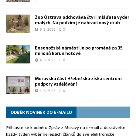
Zoo Ostrava odchovává čtyři mláďata vyder
malých. Na podzim je nahradí nový druh
5. 8. 2026
0
Bosonožské náměstí je po proměně za 35
milionů korun hotové
4. 8. 2026
0
Moravská část Hřebečska získá centrum
podpory vzdělávání
4. 8. 2026
0
ODBĚR NOVINEK DO E-MAILU
Přihlašte se k odběru Zpráv z Moravy na e-mail a dostávejte
každý týden výběr nejlepších článků do své elektronické