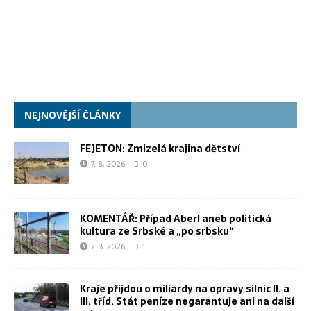
NEJNOVĚJŠÍ ČLÁNKY
FEJETON: Zmizelá krajina dětství
7. 8. 2026
0
KOMENTÁŘ: Případ Aberl aneb politická
kultura ze Srbské a „po srbsku“
7. 8. 2026
1
Kraje přijdou o miliardy na opravy silnic II. a
III. tříd. Stát peníze negarantuje ani na další