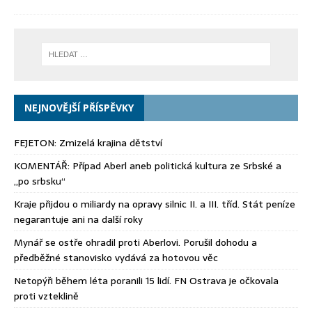
NEJNOVĚJŠÍ PŘÍSPĚVKY
FEJETON: Zmizelá krajina dětství
KOMENTÁŘ: Případ Aberl aneb politická kultura ze Srbské a
„po srbsku“
Kraje přijdou o miliardy na opravy silnic II. a III. tříd. Stát peníze
negarantuje ani na další roky
Mynář se ostře ohradil proti Aberlovi. Porušil dohodu a
předběžné stanovisko vydává za hotovou věc
Netopýři během léta poranili 15 lidí. FN Ostrava je očkovala
proti vzteklině