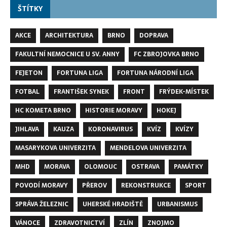
ŠTÍTKY
AKCE
ARCHITEKTURA
BRNO
DOPRAVA
FAKULTNÍ NEMOCNICE U SV. ANNY
FC ZBROJOVKA BRNO
FEJETON
FORTUNA LIGA
FORTUNA NÁRODNÍ LIGA
FOTBAL
FRANTIŠEK SYNEK
FRONT
FRÝDEK-MÍSTEK
HC KOMETA BRNO
HISTORIE MORAVY
HOKEJ
JIHLAVA
KAUZA
KORONAVIRUS
KVÍZ
KVÍZY
MASARYKOVA UNIVERZITA
MENDELOVA UNIVERZITA
MHD
MORAVA
OLOMOUC
OSTRAVA
PAMÁTKY
POVODÍ MORAVY
PŘEROV
REKONSTRUKCE
SPORT
SPRÁVA ŽELEZNIC
UHERSKÉ HRADIŠTĚ
URBANISMUS
VÁNOCE
ZDRAVOTNICTVÍ
ZLÍN
ZNOJMO