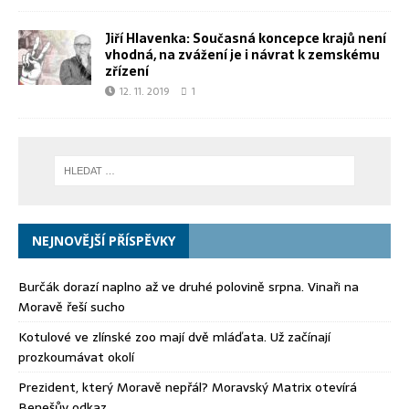
Jiří Hlavenka: Současná koncepce krajů není
vhodná, na zvážení je i návrat k zemskému
zřízení
12. 11. 2019
1
NEJNOVĚJŠÍ PŘÍSPĚVKY
Burčák dorazí naplno až ve druhé polovině srpna. Vinaři na
Moravě řeší sucho
Kotulové ve zlínské zoo mají dvě mláďata. Už začínají
prozkoumávat okolí
Prezident, který Moravě nepřál? Moravský Matrix otevírá
Benešův odkaz