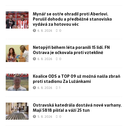
Mynář se ostře ohradil proti Aberlovi.
Porušil dohodu a předběžné stanovisko
vydává za hotovou věc
6. 8. 2026
0
Netopýři během léta poranili 15 lidí. FN
Ostrava je očkovala proti vzteklině
6. 8. 2026
0
Koalice ODS a TOP 09 už možná našla zbraň
proti stadionu Za Lužánkami
6. 8. 2026
1
Ostravská katedrála dostává nové varhany.
Mají 5818 píšťal a váží 25 tun
5. 8. 2026
0