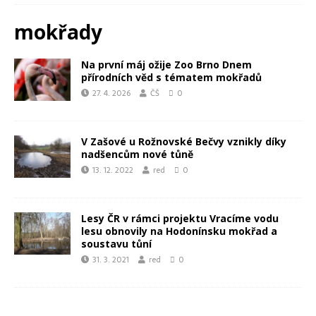
mokřady
Na první máj ožije Zoo Brno Dnem
přírodních věd s tématem mokřadů
27. 4. 2026
ČŠ
0
V Zašové u Rožnovské Bečvy vznikly díky
nadšencům nové tůně
13. 12. 2022
red
0
Lesy ČR v rámci projektu Vracíme vodu
lesu obnovily na Hodonínsku mokřad a
soustavu tůní
31. 3. 2021
red
0