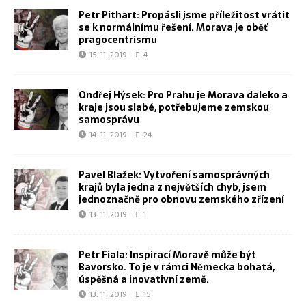
Petr Pithart: Propásli jsme příležitost vrátit
se k normálnímu řešení. Morava je oběť
pragocentrismu
15. 11. 2019
4
Ondřej Hýsek: Pro Prahu je Morava daleko a
kraje jsou slabé, potřebujeme zemskou
samosprávu
14. 11. 2019
24
Pavel Blažek: Vytvoření samosprávných
krajů byla jedna z největších chyb, jsem
jednoznačně pro obnovu zemského zřízení
13. 11. 2019
1
Petr Fiala: Inspirací Moravě může být
Bavorsko. To je v rámci Německa bohatá,
úspěšná a inovativní země.
13. 11. 2019
15