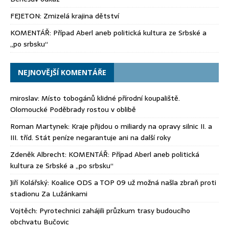
FEJETON: Zmizelá krajina dětství
KOMENTÁŘ: Případ Aberl aneb politická kultura ze Srbské a
„po srbsku“
NEJNOVĚJŠÍ KOMENTÁŘE
miroslav
:
Místo tobogánů klidné přírodní koupaliště.
Olomoucké Poděbrady rostou v oblibě
Roman Martynek
:
Kraje přijdou o miliardy na opravy silnic II. a
III. tříd. Stát peníze negarantuje ani na další roky
Zdeněk Albrecht
:
KOMENTÁŘ: Případ Aberl aneb politická
kultura ze Srbské a „po srbsku“
Jiří Kolářský
:
Koalice ODS a TOP 09 už možná našla zbraň proti
stadionu Za Lužánkami
Vojtěch
:
Pyrotechnici zahájili průzkum trasy budoucího
obchvatu Bučovic