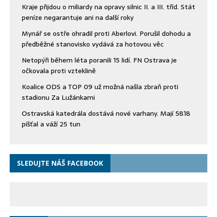
Kraje přijdou o miliardy na opravy silnic II. a III. tříd. Stát
peníze negarantuje ani na další roky
Mynář se ostře ohradil proti Aberlovi. Porušil dohodu a
předběžné stanovisko vydává za hotovou věc
Netopýři během léta poranili 15 lidí. FN Ostrava je
očkovala proti vzteklině
Koalice ODS a TOP 09 už možná našla zbraň proti
stadionu Za Lužánkami
Ostravská katedrála dostává nové varhany. Mají 5818
píšťal a váží 25 tun
SLEDUJTE NÁŠ FACEBOOK