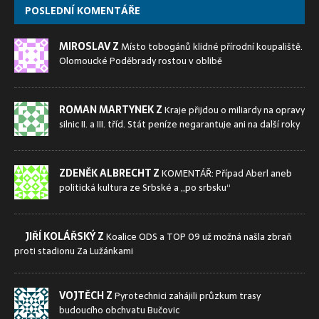
POSLEDNÍ KOMENTÁŘE
MIROSLAV Z
Místo tobogánů klidné přírodní koupaliště.
Olomoucké Poděbrady rostou v oblibě
ROMAN MARTYNEK Z
Kraje přijdou o miliardy na opravy
silnic II. a III. tříd. Stát peníze negarantuje ani na další roky
ZDENĚK ALBRECHT Z
KOMENTÁŘ: Případ Aberl aneb
politická kultura ze Srbské a „po srbsku“
JIŘÍ KOLÁŘSKÝ Z
Koalice ODS a TOP 09 už možná našla zbraň
proti stadionu Za Lužánkami
VOJTĚCH Z
Pyrotechnici zahájili průzkum trasy
budoucího obchvatu Bučovic