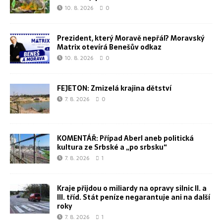
10. 8. 2026
0
Prezident, který Moravě nepřál? Moravský
Matrix otevírá Benešův odkaz
10. 8. 2026
0
FEJETON: Zmizelá krajina dětství
7. 8. 2026
0
KOMENTÁŘ: Případ Aberl aneb politická
kultura ze Srbské a „po srbsku“
7. 8. 2026
1
Kraje přijdou o miliardy na opravy silnic II. a
III. tříd. Stát peníze negarantuje ani na další
roky
7. 8. 2026
1