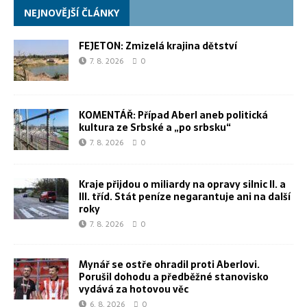
NEJNOVĚJŠÍ ČLÁNKY
FEJETON: Zmizelá krajina dětství
7. 8. 2026
0
KOMENTÁŘ: Případ Aberl aneb politická
kultura ze Srbské a „po srbsku“
7. 8. 2026
0
Kraje přijdou o miliardy na opravy silnic II. a
III. tříd. Stát peníze negarantuje ani na další
roky
7. 8. 2026
0
Mynář se ostře ohradil proti Aberlovi.
Porušil dohodu a předběžné stanovisko
vydává za hotovou věc
6. 8. 2026
0