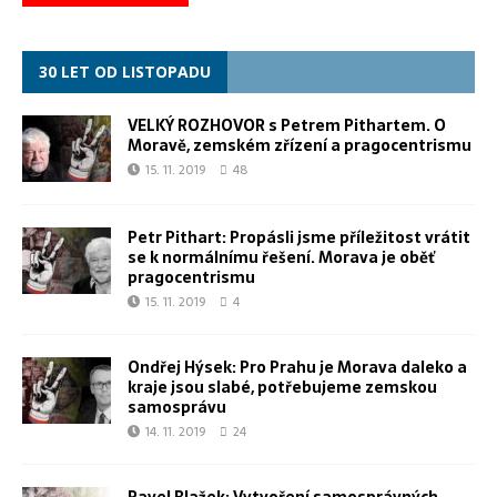
30 LET OD LISTOPADU
VELKÝ ROZHOVOR s Petrem Pithartem. O
Moravě, zemském zřízení a pragocentrismu
15. 11. 2019
48
Petr Pithart: Propásli jsme příležitost vrátit
se k normálnímu řešení. Morava je oběť
pragocentrismu
15. 11. 2019
4
Ondřej Hýsek: Pro Prahu je Morava daleko a
kraje jsou slabé, potřebujeme zemskou
samosprávu
14. 11. 2019
24