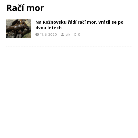
Račí mor
Na Rožnovsku řádí račí mor. Vrátil se po
dvou letech
11. 6. 2020
pjk
0