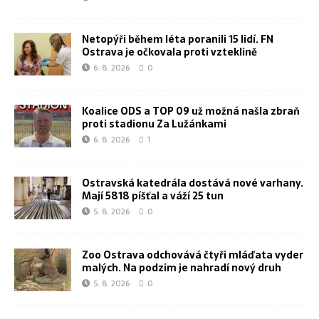
Netopýři během léta poranili 15 lidí. FN
Ostrava je očkovala proti vzteklině
6. 8. 2026
0
Koalice ODS a TOP 09 už možná našla zbraň
proti stadionu Za Lužánkami
6. 8. 2026
1
Ostravská katedrála dostává nové varhany.
Mají 5818 píšťal a váží 25 tun
5. 8. 2026
0
Zoo Ostrava odchovává čtyři mláďata vyder
malých. Na podzim je nahradí nový druh
5. 8. 2026
0