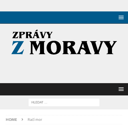
HOME
Račí mor