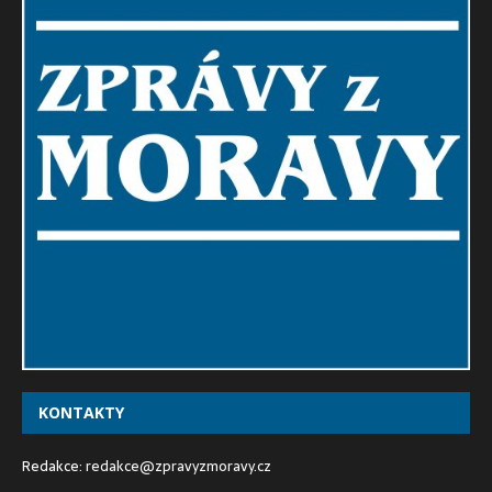
KONTAKTY
Redakce:
redakce@zpravyzmoravy.cz