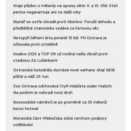
Kraje přijdou o miliardy na opravy silnic II. a III. tříd. Stát
peníze negarantuje ani na další roky
Mynář se ostře ohradil proti Aberlovi. Porušil dohodu a
předběžné stanovisko vydává za hotovou věc
Netopýři během léta poranili 15 lidí. FN Ostrava je
očkovala proti vzteklině
Koalice ODS a TOP 09 už možná našla zbraň proti
stadionu Za Lužánkami
Ostravská katedrála dostává nové varhany. Mají 5818
píšťal a váží 25 tun
Zoo Ostrava odchovává čtyři mláďata vyder malých.
Na podzim je nahradí nový druh
Bosonožské náměstí je po proměně za 35 milionů
korun hotové
Moravská část Hřebečska získá centrum podpory
vzdělávání