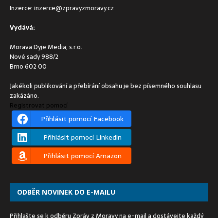
Inzerce:
inzerce@zpravyzmoravy.cz
Vydává:
Morava Dyje Media, s.r.o.
Nové sady 988/2
Brno 602 00
Jakékoli publikování a přebírání obsahu je bez písemného souhlasu
zakázáno.
Registrovat pomocí
Přihlásit pomocí Facebook
Přihlásit pomocí Linkedin
Přihlásit pomocí Amazon
ODBĚR NOVINEK DO E-MAILU
Přihlašte se k odběru Zpráv z Moravy na e-mail a dostávejte každý