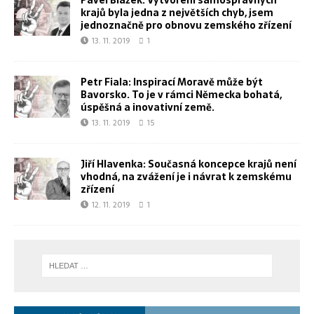
Pavel Blažek: Vytvoření samosprávných
krajů byla jedna z největších chyb, jsem
jednoznačně pro obnovu zemského zřízení
13. 11. 2019
1
Petr Fiala: Inspirací Moravě může být
Bavorsko. To je v rámci Německa bohatá,
úspěšná a inovativní země.
13. 11. 2019
15
Jiří Hlavenka: Současná koncepce krajů není
vhodná, na zvážení je i návrat k zemskému
zřízení
12. 11. 2019
1