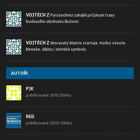
VOJTĚCH Z
Pyrotechnici zahájili průzkum trasy
budoucího obchvatu Bučovic
VOJTĚCH Z
Moravský Matrix startuje. Kočko otevře
Beneše, dějiny i zemské symboly
AUTOŘI
PJK
publikované 2610 články
RED
publikované 2500 články