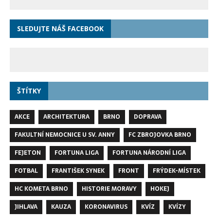
SLEDUJTE NÁŠ FACEBOOK
ŠTÍTKY
AKCE
ARCHITEKTURA
BRNO
DOPRAVA
FAKULTNÍ NEMOCNICE U SV. ANNY
FC ZBROJOVKA BRNO
FEJETON
FORTUNA LIGA
FORTUNA NÁRODNÍ LIGA
FOTBAL
FRANTIŠEK SYNEK
FRONT
FRÝDEK-MÍSTEK
HC KOMETA BRNO
HISTORIE MORAVY
HOKEJ
JIHLAVA
KAUZA
KORONAVIRUS
KVÍZ
KVÍZY