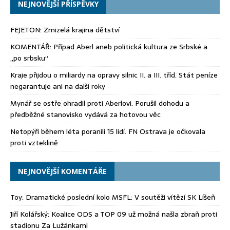
NEJNOVĚJŠÍ PŘÍSPĚVKY
FEJETON: Zmizelá krajina dětství
KOMENTÁŘ: Případ Aberl aneb politická kultura ze Srbské a
„po srbsku“
Kraje přijdou o miliardy na opravy silnic II. a III. tříd. Stát peníze
negarantuje ani na další roky
Mynář se ostře ohradil proti Aberlovi. Porušil dohodu a
předběžné stanovisko vydává za hotovou věc
Netopýři během léta poranili 15 lidí. FN Ostrava je očkovala
proti vzteklině
NEJNOVĚJŠÍ KOMENTÁŘE
Toy
:
Dramatické poslední kolo MSFL: V soutěži vítězí SK Líšeň
Jiří Kolářský
:
Koalice ODS a TOP 09 už možná našla zbraň proti
stadionu Za Lužánkami