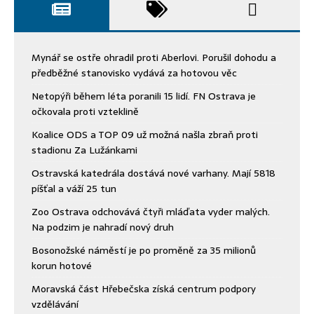
Mynář se ostře ohradil proti Aberlovi. Porušil dohodu a
předběžné stanovisko vydává za hotovou věc
Netopýři během léta poranili 15 lidí. FN Ostrava je
očkovala proti vzteklině
Koalice ODS a TOP 09 už možná našla zbraň proti
stadionu Za Lužánkami
Ostravská katedrála dostává nové varhany. Mají 5818
píšťal a váží 25 tun
Zoo Ostrava odchovává čtyři mláďata vyder malých.
Na podzim je nahradí nový druh
Bosonožské náměstí je po proměně za 35 milionů
korun hotové
Moravská část Hřebečska získá centrum podpory
vzdělávání