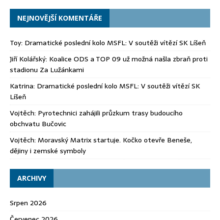
NEJNOVĚJŠÍ KOMENTÁŘE
Toy
:
Dramatické poslední kolo MSFL: V soutěži vítězí SK Líšeň
Jiří Kolářský
:
Koalice ODS a TOP 09 už možná našla zbraň proti
stadionu Za Lužánkami
Katrina
:
Dramatické poslední kolo MSFL: V soutěži vítězí SK
Líšeň
Vojtěch
:
Pyrotechnici zahájili průzkum trasy budoucího
obchvatu Bučovic
Vojtěch
:
Moravský Matrix startuje. Kočko otevře Beneše,
dějiny i zemské symboly
ARCHIVY
Srpen 2026
Červenec 2026