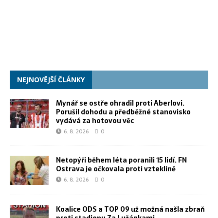
NEJNOVĚJŠÍ ČLÁNKY
Mynář se ostře ohradil proti Aberlovi.
Porušil dohodu a předběžné stanovisko
vydává za hotovou věc
6. 8. 2026
0
Netopýři během léta poranili 15 lidí. FN
Ostrava je očkovala proti vzteklině
6. 8. 2026
0
Koalice ODS a TOP 09 už možná našla zbraň