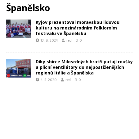
Španělsko
Kyjov prezentoval moravskou lidovou
kulturu na mezinárodním folklorním
festivalu ve Španělsku
13. 8. 2024
red
0
Díky sbírce Milosrdných bratří putují roušky
a plicní ventilátory do nejpostiženějších
regionů Itálie a Španělska
4. 4. 2020
red
0