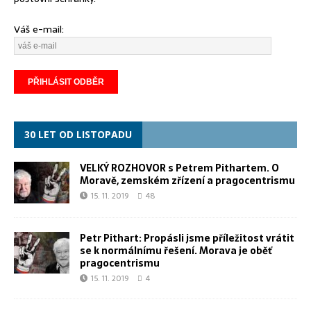
Váš e-mail:
30 LET OD LISTOPADU
VELKÝ ROZHOVOR s Petrem Pithartem. O
Moravě, zemském zřízení a pragocentrismu
15. 11. 2019
48
Petr Pithart: Propásli jsme příležitost vrátit
se k normálnímu řešení. Morava je oběť
pragocentrismu
15. 11. 2019
4