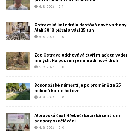
proti stadionu Za Lužánkami
6. 8. 2026
1
Ostravská katedrála dostává nové varhany.
Mají 5818 píšťal a váží 25 tun
5. 8. 2026
0
Zoo Ostrava odchovává čtyři mláďata vyder
malých. Na podzim je nahradí nový druh
5. 8. 2026
0
Bosonožské náměstí je po proměně za 35
milionů korun hotové
4. 8. 2026
0
Moravská část Hřebečska získá centrum
podpory vzdělávání
4. 8. 2026
0