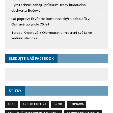
Pyrotechnici zahájili průzkum trasy budoucího
obchvatu Bučovic
Od popravy čtyř protikomunistických odbojářů v
Ostravě uplynulo 75 let
Tereza Kneblová z Olomouce je mistryní světa ve
vodním slalomu
SLEDUJTE NÁŠ FACEBOOK
ŠTÍTKY
AKCE
ARCHITEKTURA
BRNO
DOPRAVA