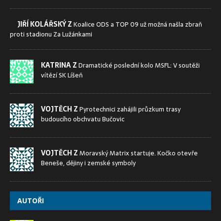
JIŘÍ KOLÁŘSKÝ Z
Koalice ODS a TOP 09 už možná našla zbraň
proti stadionu Za Lužánkami
KATRINA Z
Dramatické poslední kolo MSFL: V soutěži
vítězí SK Líšeň
VOJTĚCH Z
Pyrotechnici zahájili průzkum trasy
budoucího obchvatu Bučovic
VOJTĚCH Z
Moravský Matrix startuje. Kočko otevře
Beneše, dějiny i zemské symboly
AUTOŘI