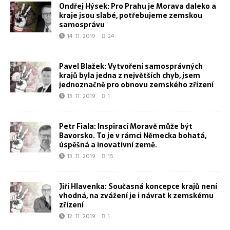
Ondřej Hýsek: Pro Prahu je Morava daleko a
kraje jsou slabé, potřebujeme zemskou
samosprávu
14. 11. 2019
24
Pavel Blažek: Vytvoření samosprávných
krajů byla jedna z největších chyb, jsem
jednoznačně pro obnovu zemského zřízení
13. 11. 2019
1
Petr Fiala: Inspirací Moravě může být
Bavorsko. To je v rámci Německa bohatá,
úspěšná a inovativní země.
13. 11. 2019
15
Jiří Hlavenka: Současná koncepce krajů není
vhodná, na zvážení je i návrat k zemskému
zřízení
12. 11. 2019
1