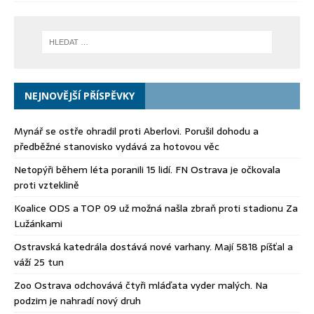
NEJNOVĚJŠÍ PŘÍSPĚVKY
Mynář se ostře ohradil proti Aberlovi. Porušil dohodu a
předběžné stanovisko vydává za hotovou věc
Netopýři během léta poranili 15 lidí. FN Ostrava je očkovala
proti vzteklině
Koalice ODS a TOP 09 už možná našla zbraň proti stadionu Za
Lužánkami
Ostravská katedrála dostává nové varhany. Mají 5818 píšťal a
váží 25 tun
Zoo Ostrava odchovává čtyři mláďata vyder malých. Na
podzim je nahradí nový druh