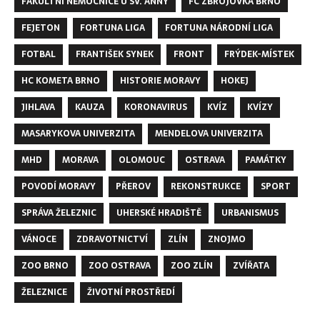
FAKULTNÍ NEMOCNICE U SV. ANNY
FC ZBROJOVKA BRNO
FEJETON
FORTUNA LIGA
FORTUNA NÁRODNÍ LIGA
FOTBAL
FRANTIŠEK SYNEK
FRONT
FRÝDEK-MÍSTEK
HC KOMETA BRNO
HISTORIE MORAVY
HOKEJ
JIHLAVA
KAUZA
KORONAVIRUS
KVÍZ
KVÍZY
MASARYKOVA UNIVERZITA
MENDELOVA UNIVERZITA
MHD
MORAVA
OLOMOUC
OSTRAVA
PAMÁTKY
POVODÍ MORAVY
PŘEROV
REKONSTRUKCE
SPORT
SPRÁVA ŽELEZNIC
UHERSKÉ HRADIŠTĚ
URBANISMUS
VÁNOCE
ZDRAVOTNICTVÍ
ZLÍN
ZNOJMO
ZOO BRNO
ZOO OSTRAVA
ZOO ZLÍN
ZVÍŘATA
ŽELEZNICE
ŽIVOTNÍ PROSTŘEDÍ