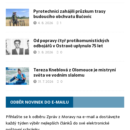
Pyrotechnici zahájili průzkum trasy
budoucího obchvatu Bučovic
4. 8. 2026
1
Od popravy čtyř protikomunistických
odbojářů v Ostravě uplynulo 75 let
3. 8. 2026
0
Tereza Kneblová z Olomouce je mistryní
světa ve vodním slalomu
31. 7. 2026
0
ODBĚR NOVINEK DO E-MAILU
Přihlašte se k odběru Zpráv z Moravy na e-mail a dostávejte
každý týden výběr nejlepších článků do své elektronické
poštovní schránky.