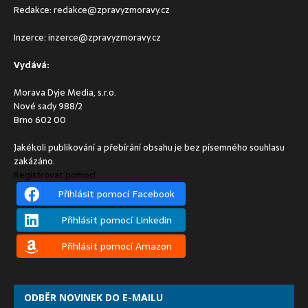
Redakce:
redakce@zpravyzmoravy.cz
Inzerce:
inzerce@zpravyzmoravy.cz
Vydává:
Morava Dyje Media, s.r.o.
Nové sady 988/2
Brno 602 00
Jakékoli publikování a přebírání obsahu je bez písemného souhlasu
zakázáno.
Registrovat pomocí
Přihlásit pomocí Facebook
Přihlásit pomocí Linkedin
Přihlásit pomocí Amazon
ODBĚR NOVINEK DO E-MAILU