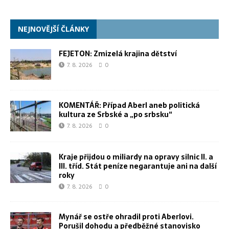
NEJNOVĚJŠÍ ČLÁNKY
FEJETON: Zmizelá krajina dětství
7. 8. 2026
0
KOMENTÁŘ: Případ Aberl aneb politická
kultura ze Srbské a „po srbsku“
7. 8. 2026
0
Kraje přijdou o miliardy na opravy silnic II. a
III. tříd. Stát peníze negarantuje ani na další
roky
7. 8. 2026
0
Mynář se ostře ohradil proti Aberlovi.
Porušil dohodu a předběžné stanovisko