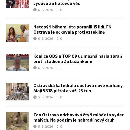
vydává za hotovou věc
6. 8. 2026
0
Netopýři během léta poranili 15 lidí. FN
Ostrava je očkovala proti vzteklině
6. 8. 2026
0
Koalice ODS a TOP 09 už možná našla zbraň
proti stadionu Za Lužánkami
6. 8. 2026
1
Ostravská katedrála dostává nové varhany.
Mají 5818 píšťal a váží 25 tun
5. 8. 2026
0
Zoo Ostrava odchovává čtyři mláďata vyder
malých. Na podzim je nahradí nový druh
5. 8. 2026
0