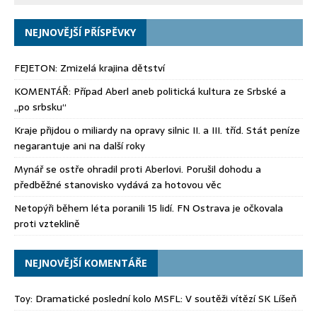
NEJNOVĚJŠÍ PŘÍSPĚVKY
FEJETON: Zmizelá krajina dětství
KOMENTÁŘ: Případ Aberl aneb politická kultura ze Srbské a
„po srbsku“
Kraje přijdou o miliardy na opravy silnic II. a III. tříd. Stát peníze
negarantuje ani na další roky
Mynář se ostře ohradil proti Aberlovi. Porušil dohodu a
předběžné stanovisko vydává za hotovou věc
Netopýři během léta poranili 15 lidí. FN Ostrava je očkovala
proti vzteklině
NEJNOVĚJŠÍ KOMENTÁŘE
Toy
:
Dramatické poslední kolo MSFL: V soutěži vítězí SK Líšeň