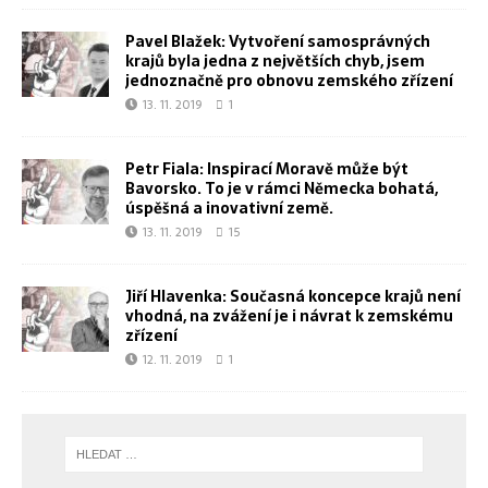
Pavel Blažek: Vytvoření samosprávných
krajů byla jedna z největších chyb, jsem
jednoznačně pro obnovu zemského zřízení
13. 11. 2019
1
Petr Fiala: Inspirací Moravě může být
Bavorsko. To je v rámci Německa bohatá,
úspěšná a inovativní země.
13. 11. 2019
15
Jiří Hlavenka: Současná koncepce krajů není
vhodná, na zvážení je i návrat k zemskému
zřízení
12. 11. 2019
1