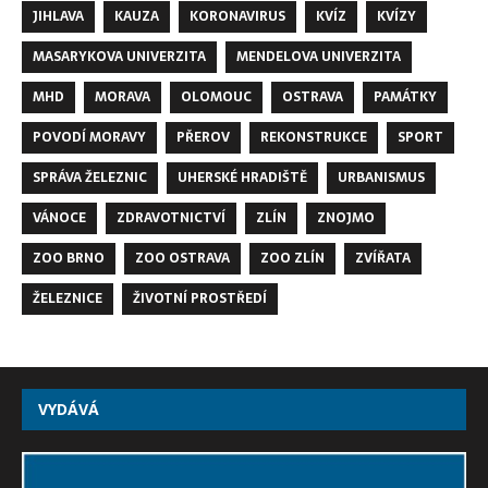
JIHLAVA
KAUZA
KORONAVIRUS
KVÍZ
KVÍZY
MASARYKOVA UNIVERZITA
MENDELOVA UNIVERZITA
MHD
MORAVA
OLOMOUC
OSTRAVA
PAMÁTKY
POVODÍ MORAVY
PŘEROV
REKONSTRUKCE
SPORT
SPRÁVA ŽELEZNIC
UHERSKÉ HRADIŠTĚ
URBANISMUS
VÁNOCE
ZDRAVOTNICTVÍ
ZLÍN
ZNOJMO
ZOO BRNO
ZOO OSTRAVA
ZOO ZLÍN
ZVÍŘATA
ŽELEZNICE
ŽIVOTNÍ PROSTŘEDÍ
VYDÁVÁ