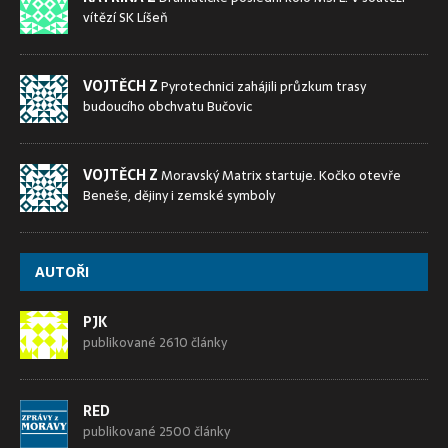
vítězí SK Líšeň
VOJTĚCH Z
Pyrotechnici zahájili průzkum trasy
budoucího obchvatu Bučovic
VOJTĚCH Z
Moravský Matrix startuje. Kočko otevře
Beneše, dějiny i zemské symboly
AUTOŘI
PJK
publikované 2610 články
RED
publikované 2500 články