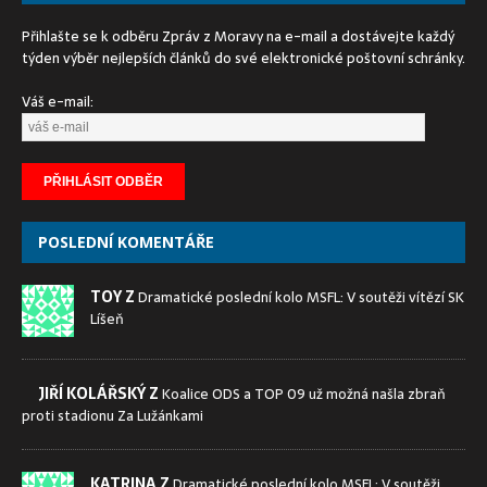
Přihlašte se k odběru Zpráv z Moravy na e-mail a dostávejte každý
týden výběr nejlepších článků do své elektronické poštovní schránky.
Váš e-mail:
POSLEDNÍ KOMENTÁŘE
TOY Z
Dramatické poslední kolo MSFL: V soutěži vítězí SK
Líšeň
JIŘÍ KOLÁŘSKÝ Z
Koalice ODS a TOP 09 už možná našla zbraň
proti stadionu Za Lužánkami
KATRINA Z
Dramatické poslední kolo MSFL: V soutěži