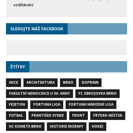
vzdělávání
SLEDUJTE NÁŠ FACEBOOK
ŠTÍTKY
AKCE
ARCHITEKTURA
BRNO
DOPRAVA
FAKULTNÍ NEMOCNICE U SV. ANNY
FC ZBROJOVKA BRNO
FEJETON
FORTUNA LIGA
FORTUNA NÁRODNÍ LIGA
FOTBAL
FRANTIŠEK SYNEK
FRONT
FRÝDEK-MÍSTEK
HC KOMETA BRNO
HISTORIE MORAVY
HOKEJ