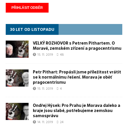
30 LET OD LISTOPADU
VELKÝ ROZHOVOR s Petrem Pithartem. O
Moravě, zemském zřízení a pragocentrismu
15. 11. 2019
48
Petr Pithart: Propásli jsme příležitost vrátit
se k normálnímu řešení. Morava je oběť
pragocentrismu
15. 11. 2019
4
Ondřej Hýsek: Pro Prahu je Morava daleko a
kraje jsou slabé, potřebujeme zemskou
samosprávu
14. 11. 2019
24