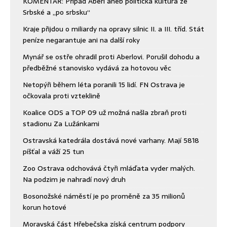
KOMENTÁŘ: Případ Aberl aneb politická kultura ze
Srbské a „po srbsku“
Kraje přijdou o miliardy na opravy silnic II. a III. tříd. Stát
peníze negarantuje ani na další roky
Mynář se ostře ohradil proti Aberlovi. Porušil dohodu a
předběžné stanovisko vydává za hotovou věc
Netopýři během léta poranili 15 lidí. FN Ostrava je
očkovala proti vzteklině
Koalice ODS a TOP 09 už možná našla zbraň proti
stadionu Za Lužánkami
Ostravská katedrála dostává nové varhany. Mají 5818
píšťal a váží 25 tun
Zoo Ostrava odchovává čtyři mláďata vyder malých.
Na podzim je nahradí nový druh
Bosonožské náměstí je po proměně za 35 milionů
korun hotové
Moravská část Hřebečska získá centrum podpory