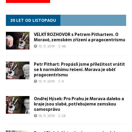
30 LET OD LISTOPADU
VELKÝ ROZHOVOR s Petrem Pithartem. O
Moravě, zemském zřízení a pragocentrismu
15. 11. 2019
48
Petr Pithart: Propásli jsme příležitost vrátit
se k normálnímu řešení. Morava je oběť
pragocentrismu
15. 11. 2019
4
Ondřej Hýsek: Pro Prahu je Morava daleko a
kraje jsou slabé, potřebujeme zemskou
samosprávu
14. 11. 2019
24