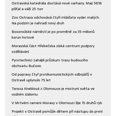
Ostravská katedrála dostává nové varhany. Mají 5818
píšťal a váží 25 tun
Zoo Ostrava odchovává čtyři mláďata vyder malých.
Na podzim je nahradí nový druh
Bosonožské náměstí je po proměně za 35 milionů
korun hotové
Moravská část Hřebečska získá centrum podpory
vzdělávání
Pyrotechnici zahájili průzkum trasy budoucího
obchvatu Bučovic
Od popravy čtyř protikomunistických odbojářů v
Ostravě uplynulo 75 let
Tereza Kneblová z Olomouce je mistryní světa ve
vodním slalomu
V Mrtvém rameni Moravy v Olomouci žije 15 druhů ryb
Projekt v Ostravě pomůže dětem při nástupu do první