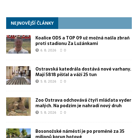
NEJNOVĚJŠÍ ČLÁNKY
Koalice ODS a TOP 09 už možná našla zbraň
proti stadionu Za Lužánkami
6. 8. 2026
0
Ostravská katedrála dostává nové varhany.
Mají 5818 píšťal a váží 25 tun
5. 8. 2026
0
Zoo Ostrava odchovává čtyři mláďata vyder
malých. Na podzim je nahradí nový druh
5. 8. 2026
0
Bosonožské náměstí je po proměně za 35
milionů korun hotové