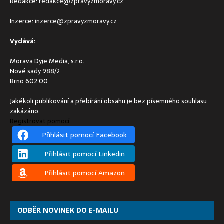
Redakce:
redakce@zpravyzmoravy.cz
Inzerce:
inzerce@zpravyzmoravy.cz
Vydává:
Morava Dyje Media, s.r.o.
Nové sady 988/2
Brno 602 00
Jakékoli publikování a přebírání obsahu je bez písemného souhlasu
zakázáno.
Registrovat pomocí
Přihlásit pomocí Facebook
Přihlásit pomocí Linkedin
Přihlásit pomocí Amazon
ODBĚR NOVINEK DO E-MAILU