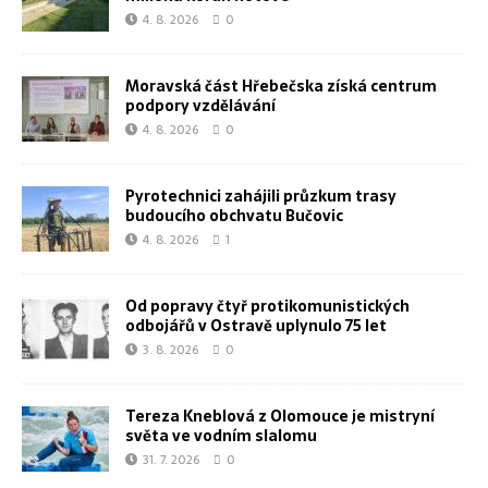
4. 8. 2026
0
Moravská část Hřebečska získá centrum
podpory vzdělávání
4. 8. 2026
0
Pyrotechnici zahájili průzkum trasy
budoucího obchvatu Bučovic
4. 8. 2026
1
Od popravy čtyř protikomunistických
odbojářů v Ostravě uplynulo 75 let
3. 8. 2026
0
Tereza Kneblová z Olomouce je mistryní
světa ve vodním slalomu
31. 7. 2026
0