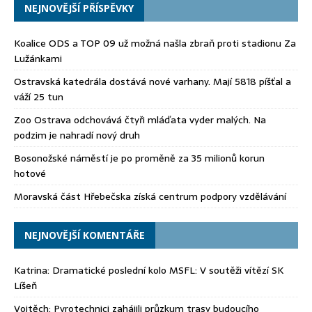
NEJNOVĚJŠÍ PŘÍSPĚVKY
Koalice ODS a TOP 09 už možná našla zbraň proti stadionu Za
Lužánkami
Ostravská katedrála dostává nové varhany. Mají 5818 píšťal a
váží 25 tun
Zoo Ostrava odchovává čtyři mláďata vyder malých. Na
podzim je nahradí nový druh
Bosonožské náměstí je po proměně za 35 milionů korun
hotové
Moravská část Hřebečska získá centrum podpory vzdělávání
NEJNOVĚJŠÍ KOMENTÁŘE
Katrina
:
Dramatické poslední kolo MSFL: V soutěži vítězí SK
Líšeň
Vojtěch
:
Pyrotechnici zahájili průzkum trasy budoucího