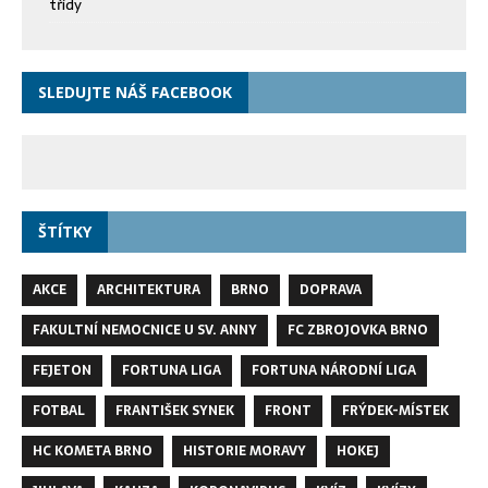
třídy
SLEDUJTE NÁŠ FACEBOOK
ŠTÍTKY
AKCE
ARCHITEKTURA
BRNO
DOPRAVA
FAKULTNÍ NEMOCNICE U SV. ANNY
FC ZBROJOVKA BRNO
FEJETON
FORTUNA LIGA
FORTUNA NÁRODNÍ LIGA
FOTBAL
FRANTIŠEK SYNEK
FRONT
FRÝDEK-MÍSTEK
HC KOMETA BRNO
HISTORIE MORAVY
HOKEJ