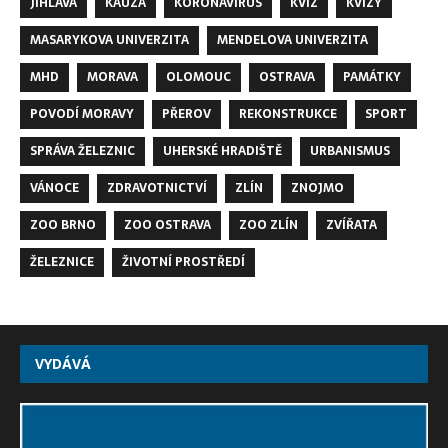
JIHLAVA
KAUZA
KORONAVIRUS
KVÍZ
KVÍZY
MASARYKOVA UNIVERZITA
MENDELOVA UNIVERZITA
MHD
MORAVA
OLOMOUC
OSTRAVA
PAMÁTKY
POVODÍ MORAVY
PŘEROV
REKONSTRUKCE
SPORT
SPRÁVA ŽELEZNIC
UHERSKÉ HRADIŠTĚ
URBANISMUS
VÁNOCE
ZDRAVOTNICTVÍ
ZLÍN
ZNOJMO
ZOO BRNO
ZOO OSTRAVA
ZOO ZLÍN
ZVÍŘATA
ŽELEZNICE
ŽIVOTNÍ PROSTŘEDÍ
VYDÁVÁ