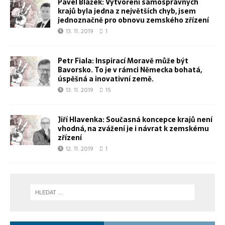
Pavel Blažek: Vytvoření samosprávných
krajů byla jedna z největších chyb, jsem
jednoznačně pro obnovu zemského zřízení
13. 11. 2019
1
Petr Fiala: Inspirací Moravě může být
Bavorsko. To je v rámci Německa bohatá,
úspěšná a inovativní země.
13. 11. 2019
15
Jiří Hlavenka: Současná koncepce krajů není
vhodná, na zvážení je i návrat k zemskému
zřízení
12. 11. 2019
1