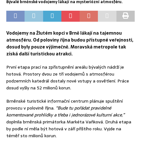
Bývalé brněnské vodojemy lákají na mysteriózní atmosféru.
Vodojemy na Žlutém kopci v Brně lákají na tajemnou
atmosféru. Od poloviny října budou přístupné veřejnosti,
dosud byly pouze výjimečně. Moravská metropole tak
získá další turistickou atrakci.
První etapa prací na zpřístupnění areálu bývalých nádrží je
hotová. Prostory dvou ze tří vodojemů s atmosférou
podzemních katedrál dostaly nové vstupy a osvětlení. Práce
dosud vyšly na 52 milionů korun.
Brněnské turistické informační centrum plánuje spuštění
provozu v polovině října.
“Bude tu pořádat pravidelné
komentované prohlídky a třeba i jednorázové kulturní akce,”
doplnila brněnská primátorka Markéta Vaňková. Druhá etapa
by podle ní měla být hotová v září příštího roku. Vyjde na
téměř sto milionů korun.