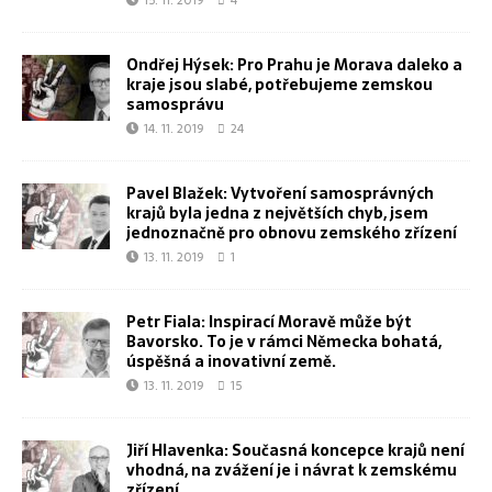
Ondřej Hýsek: Pro Prahu je Morava daleko a
kraje jsou slabé, potřebujeme zemskou
samosprávu
14. 11. 2019
24
Pavel Blažek: Vytvoření samosprávných
krajů byla jedna z největších chyb, jsem
jednoznačně pro obnovu zemského zřízení
13. 11. 2019
1
Petr Fiala: Inspirací Moravě může být
Bavorsko. To je v rámci Německa bohatá,
úspěšná a inovativní země.
13. 11. 2019
15
Jiří Hlavenka: Současná koncepce krajů není
vhodná, na zvážení je i návrat k zemskému
zřízení