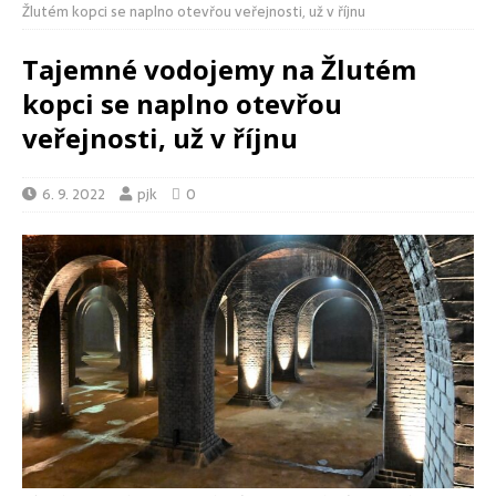
Žlutém kopci se naplno otevřou veřejnosti, už v říjnu
Tajemné vodojemy na Žlutém
kopci se naplno otevřou
veřejnosti, už v říjnu
6. 9. 2022
pjk
0