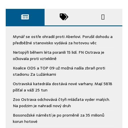
Mynář se ostře ohradil proti Aberlovi. Porušil dohodu a
předběžné stanovisko vydává za hotovou věc
Netopýři během léta poranili 15 lidí. FN Ostrava je
očkovala proti vzteklině
Koalice ODS a TOP 09 už možná našla zbraň proti
stadionu Za Lužánkami
Ostravská katedrála dostává nové varhany. Mají 5818
píšťal a váží 25 tun
Zoo Ostrava odchovává čtyři mláďata vyder malých.
Na podzim je nahradí nový druh
Bosonožské náměstí je po proměně za 35 milionů
korun hotové