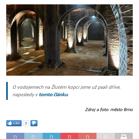
O vodojemech na Žlutém kopci jsme už psali dříve,
naposledy v
tomto článku
.
Zdroj a foto: město Brno
Líbí
2