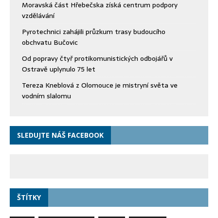
Moravská část Hřebečska získá centrum podpory
vzdělávání
Pyrotechnici zahájili průzkum trasy budoucího
obchvatu Bučovic
Od popravy čtyř protikomunistických odbojářů v
Ostravě uplynulo 75 let
Tereza Kneblová z Olomouce je mistryní světa ve
vodním slalomu
SLEDUJTE NÁŠ FACEBOOK
ŠTÍTKY