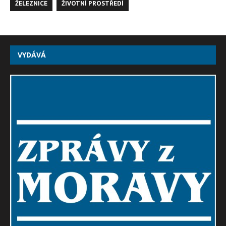
ŽELEZNICE
ŽIVOTNÍ PROSTŘEDÍ
VYDÁVÁ