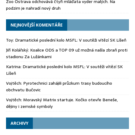
Zoo Ostrava odchovává čtyři mláďata vyder malých. Na
podzim je nahradí nový druh
NEJNOVĚJŠÍ KOMENTÁŘE
Toy
:
Dramatické poslední kolo MSFL: V soutěži vítězí SK Líšeň
Jiří Kolářský
:
Koalice ODS a TOP 09 už možná našla zbraň proti
stadionu Za Lužánkami
Katrina
:
Dramatické poslední kolo MSFL: V soutěži vítězí SK
Líšeň
Vojtěch
:
Pyrotechnici zahájili průzkum trasy budoucího
obchvatu Bučovic
Vojtěch
:
Moravský Matrix startuje. Kočko otevře Beneše,
dějiny i zemské symboly
ARCHIVY