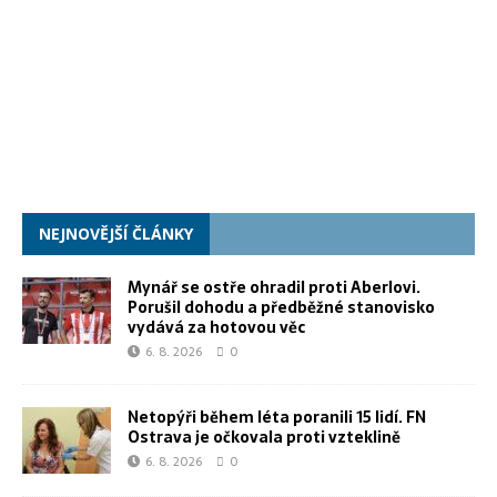
NEJNOVĚJŠÍ ČLÁNKY
Mynář se ostře ohradil proti Aberlovi.
Porušil dohodu a předběžné stanovisko
vydává za hotovou věc
6. 8. 2026
0
Netopýři během léta poranili 15 lidí. FN
Ostrava je očkovala proti vzteklině
6. 8. 2026
0