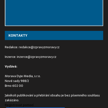
KONTAKTY
Redakce:
redakce@zpravyzmoravy.cz
Inzerce:
inzerce@zpravyzmoravy.cz
Vydává:
Morava Dyje Media, s.r.o.
Nové sady 988/2
Brno 602 00
Jakékoli publikování a přebírání obsahu je bez písemného souhlasu
zakázáno.
Registrovat pomocí