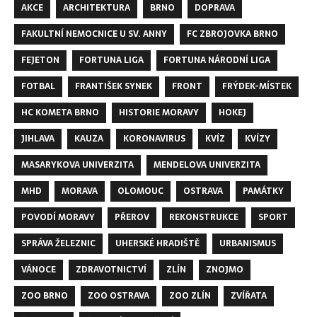
AKCE
ARCHITEKTURA
BRNO
DOPRAVA
FAKULTNÍ NEMOCNICE U SV. ANNY
FC ZBROJOVKA BRNO
FEJETON
FORTUNA LIGA
FORTUNA NÁRODNÍ LIGA
FOTBAL
FRANTIŠEK SYNEK
FRONT
FRÝDEK-MÍSTEK
HC KOMETA BRNO
HISTORIE MORAVY
HOKEJ
JIHLAVA
KAUZA
KORONAVIRUS
KVÍZ
KVÍZY
MASARYKOVA UNIVERZITA
MENDELOVA UNIVERZITA
MHD
MORAVA
OLOMOUC
OSTRAVA
PAMÁTKY
POVODÍ MORAVY
PŘEROV
REKONSTRUKCE
SPORT
SPRÁVA ŽELEZNIC
UHERSKÉ HRADIŠTĚ
URBANISMUS
VÁNOCE
ZDRAVOTNICTVÍ
ZLÍN
ZNOJMO
ZOO BRNO
ZOO OSTRAVA
ZOO ZLÍN
ZVÍŘATA