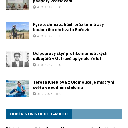
podpory vzdělávání
4. 8. 2026
0
Pyrotechnici zahájili průzkum trasy
budoucího obchvatu Bučovic
4. 8. 2026
1
Od popravy čtyř protikomunistických
odbojářů v Ostravě uplynulo 75 let
3. 8. 2026
0
Tereza Kneblová z Olomouce je mistryní
světa ve vodním slalomu
31. 7. 2026
0
ODBĚR NOVINEK DO E-MAILU