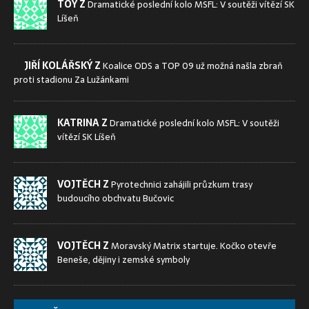
TOY Z
Dramatické poslední kolo MSFL: V soutěži vítězí SK
Líšeň
JIŘÍ KOLÁŘSKÝ Z
Koalice ODS a TOP 09 už možná našla zbraň
proti stadionu Za Lužánkami
KATRINA Z
Dramatické poslední kolo MSFL: V soutěži
vítězí SK Líšeň
VOJTĚCH Z
Pyrotechnici zahájili průzkum trasy
budoucího obchvatu Bučovic
VOJTĚCH Z
Moravský Matrix startuje. Kočko otevře
Beneše, dějiny i zemské symboly