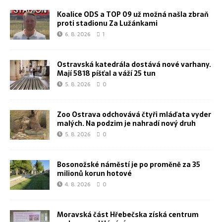
Koalice ODS a TOP 09 už možná našla zbraň
proti stadionu Za Lužánkami
6. 8. 2026
1
Ostravská katedrála dostává nové varhany.
Mají 5818 píšťal a váží 25 tun
5. 8. 2026
0
Zoo Ostrava odchovává čtyři mláďata vyder
malých. Na podzim je nahradí nový druh
5. 8. 2026
0
Bosonožské náměstí je po proměně za 35
milionů korun hotové
4. 8. 2026
0
Moravská část Hřebečska získá centrum