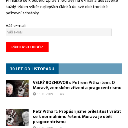
Přihlašte se k odběru Zpráv z Moravy na e-mail a dostávejte
každý týden výběr nejlepších článků do své elektronické
poštovní schránky.
Váš e-mail:
30 LET OD LISTOPADU
VELKÝ ROZHOVOR s Petrem Pithartem. O
Moravě, zemském zřízení a pragocentrismu
15. 11. 2019
48
Petr Pithart: Propásli jsme příležitost vrátit
se k normálnímu řešení. Morava je oběť
pragocentrismu
15. 11. 2019
4