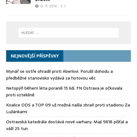
12. 11. 2019
1
NEJNOVĚJŠÍ PŘÍSPĚVKY
Mynář se ostře ohradil proti Aberlovi. Porušil dohodu a
předběžné stanovisko vydává za hotovou věc
Netopýři během léta poranili 15 lidí. FN Ostrava je očkovala
proti vzteklině
Koalice ODS a TOP 09 už možná našla zbraň proti stadionu Za
Lužánkami
Ostravská katedrála dostává nové varhany. Mají 5818 píšťal a
váží 25 tun