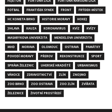
FEJETON
FORTUNA LIGA
FORTUNA NÁRODNÍ LIGA
FOTBAL
FRANTIŠEK SYNEK
FRONT
FRÝDEK-MÍSTEK
HC KOMETA BRNO
HISTORIE MORAVY
HOKEJ
JIHLAVA
KAUZA
KORONAVIRUS
KVÍZ
KVÍZY
MASARYKOVA UNIVERZITA
MENDELOVA UNIVERZITA
MHD
MORAVA
OLOMOUC
OSTRAVA
PAMÁTKY
POVODÍ MORAVY
PŘEROV
REKONSTRUKCE
SPORT
SPRÁVA ŽELEZNIC
UHERSKÉ HRADIŠTĚ
URBANISMUS
VÁNOCE
ZDRAVOTNICTVÍ
ZLÍN
ZNOJMO
ZOO BRNO
ZOO OSTRAVA
ZOO ZLÍN
ZVÍŘATA
ŽELEZNICE
ŽIVOTNÍ PROSTŘEDÍ