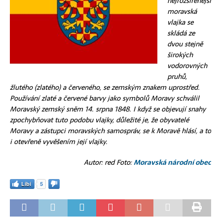
nejrozšířenější
moravská
vlajka se
skládá ze
dvou stejně
širokých
vodorovných
pruhů,
žlutého (zlatého) a červeného, se zemským znakem uprostřed.
Používání zlaté a červené barvy jako symbolů Moravy schválil
Moravský zemský sněm 14. srpna 1848. I když se objevují snahy
zpochybňovat tuto podobu vlajky, důležité je, že obyvatelé
Moravy a zástupci moravských samospráv, se k Moravě hlásí, a to
i otevřeně vyvěšením její vlajky.
Autor: red Foto:
Moravská národní obec
Líbí
5