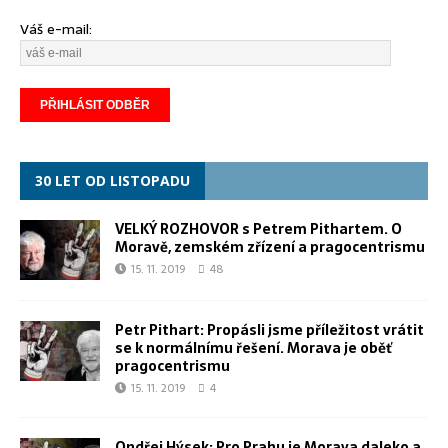
Váš e-mail:
30 LET OD LISTOPADU
VELKÝ ROZHOVOR s Petrem Pithartem. O
Moravě, zemském zřízení a pragocentrismu
15. 11. 2019
48
Petr Pithart: Propásli jsme příležitost vrátit
se k normálnímu řešení. Morava je oběť
pragocentrismu
15. 11. 2019
4
Ondřej Hýsek: Pro Prahu je Morava daleko a