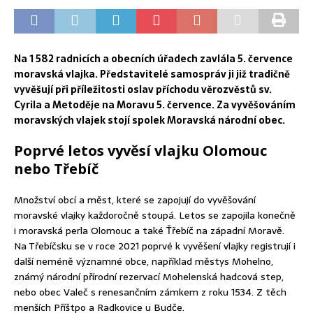
Na 1 582 radnicích a obecních úřadech zavlála 5. července
moravská vlajka. Představitelé samospráv ji již tradičně
vyvěšují při příležitosti oslav příchodu věrozvěstů sv.
Cyrila a Metoděje na Moravu 5. července. Za vyvěšováním
moravských vlajek stojí spolek Moravská národní obec.
Poprvé letos vyvěsí vlajku Olomouc
nebo Třebíč
Množství obcí a měst, které se zapojují do vyvěšování
moravské vlajky každoročně stoupá. Letos se zapojila konečně
i moravská perla Olomouc a také Ťřebíč na západní Moravě.
Na Třebíčsku se v roce 2021 poprvé k vyvěšení vlajky registrují i
další neméně významné obce, například městys Mohelno,
známý národní přírodní rezervací Mohelenská hadcová step,
nebo obec Valeč s renesančním zámkem z roku 1534. Z těch
menších Příštpo a Radkovice u Budče.