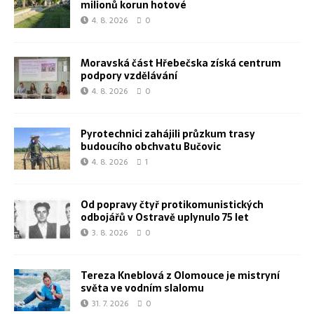
milionů korun hotové
4. 8. 2026
0
Moravská část Hřebečska získá centrum
podpory vzdělávání
4. 8. 2026
0
Pyrotechnici zahájili průzkum trasy
budoucího obchvatu Bučovic
4. 8. 2026
1
Od popravy čtyř protikomunistických
odbojářů v Ostravě uplynulo 75 let
3. 8. 2026
0
Tereza Kneblová z Olomouce je mistryní
světa ve vodním slalomu
31. 7. 2026
0