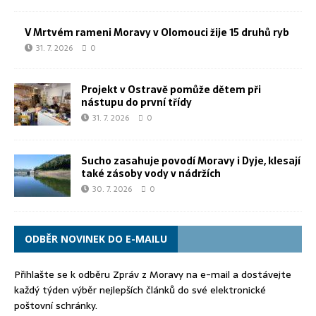
V Mrtvém rameni Moravy v Olomouci žije 15 druhů ryb
31. 7. 2026
0
Projekt v Ostravě pomůže dětem při
nástupu do první třídy
31. 7. 2026
0
Sucho zasahuje povodí Moravy i Dyje, klesají
také zásoby vody v nádržích
30. 7. 2026
0
ODBĚR NOVINEK DO E-MAILU
Přihlašte se k odběru Zpráv z Moravy na e-mail a dostávejte
každý týden výběr nejlepších článků do své elektronické
poštovní schránky.