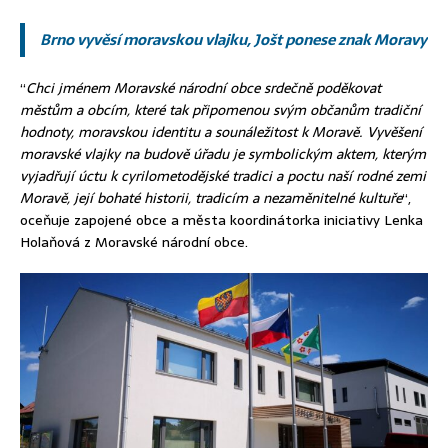
Brno vyvěsí moravskou vlajku, Jošt ponese znak Moravy
“
Chci jménem Moravské národní obce srdečně poděkovat
městům a obcím, které tak připomenou svým občanům tradiční
hodnoty, moravskou identitu a sounáležitost k Moravě. Vyvěšení
moravské vlajky na budově úřadu je symbolickým aktem, kterým
vyjadřují úctu k cyrilometodějské tradici a poctu naší rodné zemi
Moravě, její bohaté historii, tradicím a nezaměnitelné kultuře
“,
oceňuje zapojené obce a města koordinátorka iniciativy Lenka
Holaňová z Moravské národní obce.