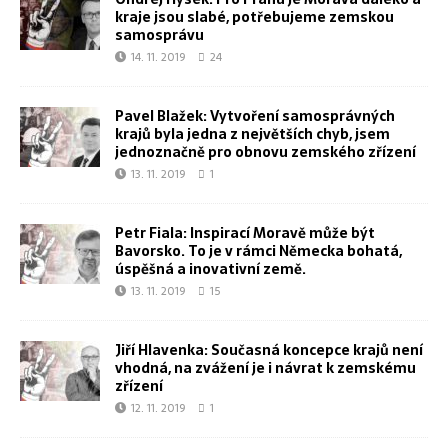
kraje jsou slabé, potřebujeme zemskou
samosprávu
14. 11. 2019
24
Pavel Blažek: Vytvoření samosprávných
krajů byla jedna z největších chyb, jsem
jednoznačně pro obnovu zemského zřízení
13. 11. 2019
1
Petr Fiala: Inspirací Moravě může být
Bavorsko. To je v rámci Německa bohatá,
úspěšná a inovativní země.
13. 11. 2019
15
Jiří Hlavenka: Současná koncepce krajů není
vhodná, na zvážení je i návrat k zemskému
zřízení
12. 11. 2019
1