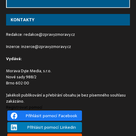
KONTAKTY
Redakce:
redakce@zpravyzmoravy.cz
Inzerce:
inzerce@zpravyzmoravy.cz
Vydává:
Morava Dyje Media, s.r.o.
Nové sady 988/2
Brno 602 00
Jakékoli publikování a přebírání obsahu je bez písemného souhlasu
zakázáno.
Registrovat pomocí
Přihlásit pomocí Facebook
Přihlásit pomocí Linkedin