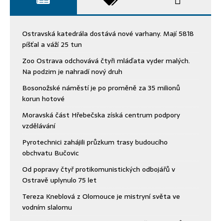
Ostravská katedrála dostává nové varhany. Mají 5818
píšťal a váží 25 tun
Zoo Ostrava odchovává čtyři mláďata vyder malých.
Na podzim je nahradí nový druh
Bosonožské náměstí je po proměně za 35 milionů
korun hotové
Moravská část Hřebečska získá centrum podpory
vzdělávání
Pyrotechnici zahájili průzkum trasy budoucího
obchvatu Bučovic
Od popravy čtyř protikomunistických odbojářů v
Ostravě uplynulo 75 let
Tereza Kneblová z Olomouce je mistryní světa ve
vodním slalomu