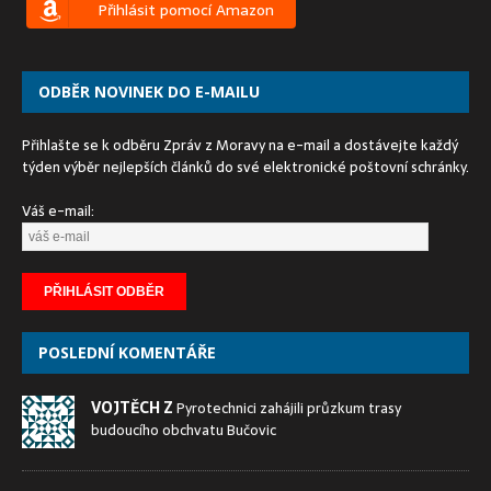
Přihlásit pomocí Amazon
ODBĚR NOVINEK DO E-MAILU
Přihlašte se k odběru Zpráv z Moravy na e-mail a dostávejte každý
týden výběr nejlepších článků do své elektronické poštovní schránky.
Váš e-mail:
POSLEDNÍ KOMENTÁŘE
VOJTĚCH Z
Pyrotechnici zahájili průzkum trasy
budoucího obchvatu Bučovic