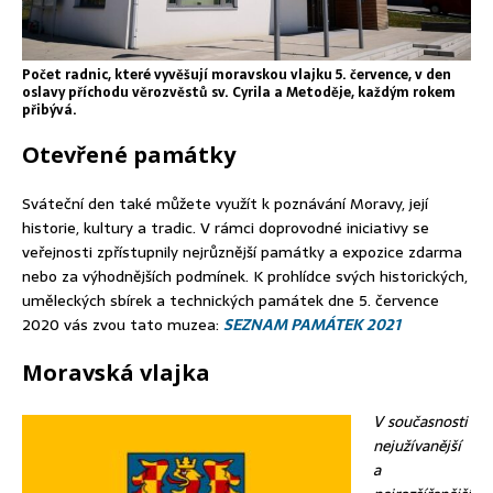
Počet radnic, které vyvěšují moravskou vlajku 5. července, v den
oslavy příchodu věrozvěstů sv. Cyrila a Metoděje, každým rokem
přibývá.
Otevřené památky
Sváteční den také můžete využít k poznávání Moravy, její
historie, kultury a tradic. V rámci doprovodné iniciativy se
veřejnosti zpřístupnily nejrůznější památky a expozice zdarma
nebo za výhodnějších podmínek. K prohlídce svých historických,
uměleckých sbírek a technických památek dne 5. července
2020 vás zvou tato muzea:
SEZNAM PAMÁTEK 2021
Moravská vlajka
V současnosti
nejužívanější
a