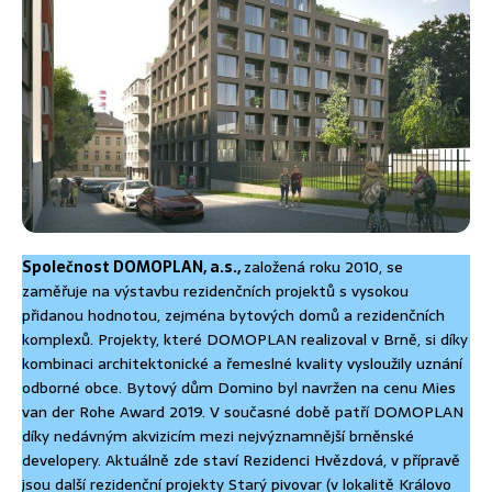
Společnost DOMOPLAN, a.s.,
založená roku 2010, se
zaměřuje na výstavbu rezidenčních projektů s vysokou
přidanou hodnotou, zejména bytových domů a rezidenčních
komplexů. Projekty, které DOMOPLAN realizoval v Brně, si díky
kombinaci architektonické a řemeslné kvality vysloužily uznání
odborné obce. Bytový dům Domino byl navržen na cenu Mies
van der Rohe Award 2019. V současné době patří DOMOPLAN
díky nedávným akvizicím mezi nejvýznamnější brněnské
developery. Aktuálně zde staví Rezidenci Hvězdová, v přípravě
jsou další rezidenční projekty Starý pivovar (v lokalitě Královo