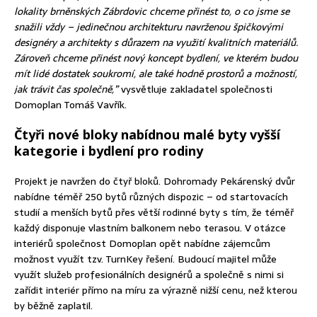
lokality brněnských Zábrdovic chceme přinést to, o co jsme se
snažili vždy – jedinečnou architekturu navrženou špičkovými
designéry a architekty s důrazem na využití kvalitních materiálů.
Zároveň chceme přinést nový koncept bydlení, ve kterém budou
mít lidé dostatek soukromí, ale také hodně prostorů a možností,
jak trávit čas společně,”
vysvětluje zakladatel společnosti
Domoplan Tomáš Vavřík.
Čtyři nové bloky nabídnou malé byty vyšší
kategorie i bydlení pro rodiny
Projekt je navržen do čtyř bloků. Dohromady Pekárenský dvůr
nabídne téměř 250 bytů různých dispozic – od startovacích
studií a menších bytů přes větší rodinné byty s tím, že téměř
každý disponuje vlastním balkonem nebo terasou. V otázce
interiérů společnost Domoplan opět nabídne zájemcům
možnost využít tzv. TurnKey řešení. Budoucí majitel může
využít služeb profesionálních designérů a společně s nimi si
zařídit interiér přímo na míru za výrazně nižší cenu, než kterou
by běžně zaplatil.