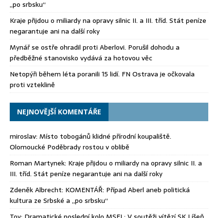
„po srbsku“
Kraje přijdou o miliardy na opravy silnic II. a III. tříd. Stát peníze
negarantuje ani na další roky
Mynář se ostře ohradil proti Aberlovi. Porušil dohodu a
předběžné stanovisko vydává za hotovou věc
Netopýři během léta poranili 15 lidí. FN Ostrava je očkovala
proti vzteklině
NEJNOVĚJŠÍ KOMENTÁŘE
miroslav
:
Místo tobogánů klidné přírodní koupaliště.
Olomoucké Poděbrady rostou v oblibě
Roman Martynek
:
Kraje přijdou o miliardy na opravy silnic II. a
III. tříd. Stát peníze negarantuje ani na další roky
Zdeněk Albrecht
:
KOMENTÁŘ: Případ Aberl aneb politická
kultura ze Srbské a „po srbsku“
Toy
:
Dramatické poslední kolo MSFL: V soutěži vítězí SK Líšeň