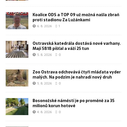
Koalice ODS a TOP 09 už možná našla zbraň
proti stadionu Za Lužánkami
6. 8. 2026
1
Ostravská katedrála dostává nové varhany.
Mají 5818 píšťal a váží 25 tun
5. 8. 2026
0
Zoo Ostrava odchovává čtyři mláďata vyder
malých. Na podzim je nahradí nový druh
5. 8. 2026
0
Bosonožské náměstí je po proměně za 35
milionů korun hotové
4. 8. 2026
0