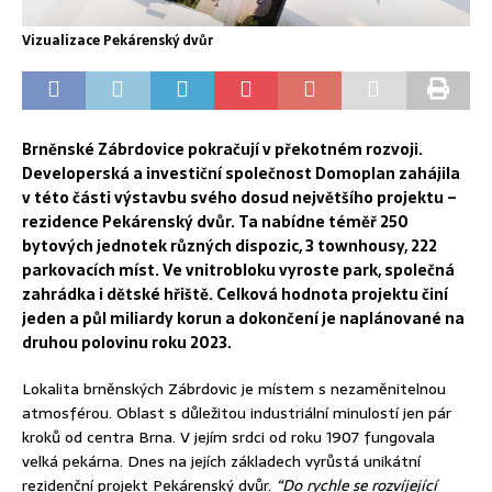
Vizualizace Pekárenský dvůr
Brněnské Zábrdovice pokračují v překotném rozvoji.
Developerská a investiční společnost Domoplan zahájila
v této části výstavbu svého dosud největšího projektu –
rezidence Pekárenský dvůr. Ta nabídne téměř 250
bytových jednotek různých dispozic, 3 townhousy, 222
parkovacích míst. Ve vnitrobloku vyroste park, společná
zahrádka i dětské hřiště. Celková hodnota projektu činí
jeden a půl miliardy korun a dokončení je naplánované na
druhou polovinu roku 2023.
Lokalita brněnských Zábrdovic je místem s nezaměnitelnou
atmosférou. Oblast s důležitou industriální minulostí jen pár
kroků od centra Brna. V jejím srdci od roku 1907 fungovala
velká pekárna. Dnes na jejích základech vyrůstá unikátní
rezidenční projekt Pekárenský dvůr.
“Do rychle se rozvíjející