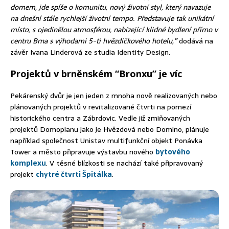
domem, jde spíše o komunitu, nový životní styl, který navazuje
na dnešní stále rychlejší životní tempo. Představuje tak unikátní
místo, s ojedinělou atmosférou, nabízející klidné bydlení přímo v
centru Brna s výhodami 5-ti hvězdičkového hotelu,”
dodává na
závěr Ivana Linderová ze studia Identity Design.
Projektů v brněnském “Bronxu” je víc
Pekárenský dvůr je jen jeden z mnoha nově realizovaných nebo
plánovaných projektů v revitalizované čtvrti na pomezí
historického centra a Zábrdovic. Vedle již zmiňovaných
projektů Domoplanu jako je Hvězdová nebo Domino, plánuje
například společnost Unistav multifunkční objekt Ponávka
Tower a město připravuje výstavbu nového
bytového
komplexu
. V těsné blízkosti se nachází také připravovaný
projekt
chytré čtvrti Špitálka
.