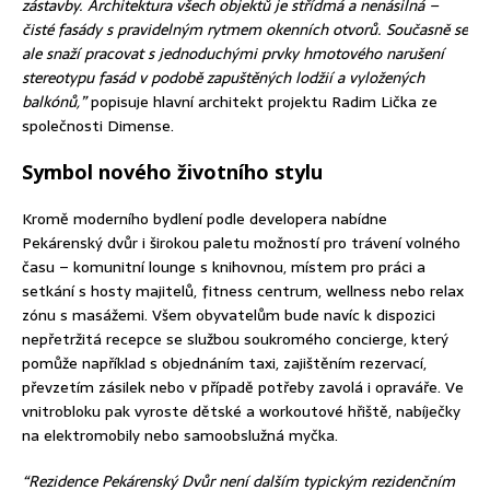
zástavby. Architektura všech objektů je střídmá a nenásilná –
čisté fasády s pravidelným rytmem okenních otvorů. Současně se
ale snaží pracovat s jednoduchými prvky hmotového narušení
stereotypu fasád v podobě zapuštěných lodžií a vyložených
balkónů,”
popisuje hlavní architekt projektu Radim Lička ze
společnosti Dimense.
Symbol nového životního stylu
Kromě moderního bydlení podle developera nabídne
Pekárenský dvůr i širokou paletu možností pro trávení volného
času – komunitní lounge s knihovnou, místem pro práci a
setkání s hosty majitelů, fitness centrum, wellness nebo relax
zónu s masážemi. Všem obyvatelům bude navíc k dispozici
nepřetržitá recepce se službou soukromého concierge, který
pomůže například s objednáním taxi, zajištěním rezervací,
převzetím zásilek nebo v případě potřeby zavolá i opraváře. Ve
vnitrobloku pak vyroste dětské a workoutové hřiště, nabíječky
na elektromobily nebo samoobslužná myčka.
“Rezidence Pekárenský Dvůr není dalším typickým rezidenčním