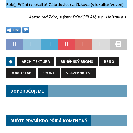
Pole), Příční (v lokalitě Zábrdovice) a Žižkova (v lokalitě Veveří).
Autor: red Zdroj a foto: DOMOPLAN, a.s., Unistav a.s.
Líbí
ARCHITEKTURA
BRNĚNSKÝ BRONX
BRNO
DOMOPLAN
FRONT
STAVEBNICTVÍ
DOPORUČUJEME
BUĎTE PRVNÍ KDO PŘIDÁ KOMENTÁŘ