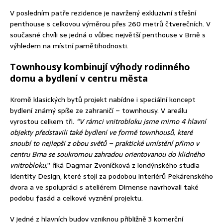
V posledním patře rezidence je navržený exkluzivní střešní
penthouse s celkovou výměrou přes 260 metrů čtverečních. V
současné chvíli se jedná o vůbec největší penthouse v Brně s
výhledem na místní pamětihodnosti.
Townhousy kombinují výhody rodinného
domu a bydlení v centru města
Kromě klasických bytů projekt nabídne i speciální koncept
bydlení známý spíše ze zahraničí – townhousy. V areálu
vyrostou celkem tři.
“V rámci vnitrobloku jsme mimo 4 hlavní
objekty představili také bydlení ve formě townhousů, které
snoubí to nejlepší z obou světů – praktické umístění přímo v
centru Brna se soukromou zahradou orientovanou do klidného
vnitrobloku,
” říká Dagmar Zvoníčková z londýnského studia
Identity Design, které stojí za podobou interiérů Pekárenského
dvora a ve spolupráci s ateliérem Dimense navrhovali také
podobu fasád a celkové vyznění projektu.
V jedné z hlavních budov vzniknou přibližně 3 komerční