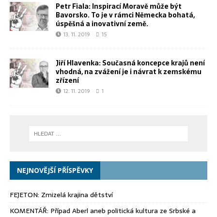
Petr Fiala: Inspirací Moravě může být
Bavorsko. To je v rámci Německa bohatá,
úspěšná a inovativní země.
13. 11. 2019
15
Jiří Hlavenka: Současná koncepce krajů není
vhodná, na zvážení je i návrat k zemskému
zřízení
12. 11. 2019
1
NEJNOVĚJŠÍ PŘÍSPĚVKY
FEJETON: Zmizelá krajina dětství
KOMENTÁŘ: Případ Aberl aneb politická kultura ze Srbské a