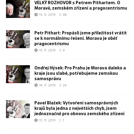
VELKÝ ROZHOVOR s Petrem Pithartem. O
Moravě, zemském zřízení a pragocentrismu
15. 11. 2019
48
Petr Pithart: Propásli jsme příležitost vrátit
se k normálnímu řešení. Morava je oběť
pragocentrismu
15. 11. 2019
4
Ondřej Hýsek: Pro Prahu je Morava daleko a
kraje jsou slabé, potřebujeme zemskou
samosprávu
14. 11. 2019
24
Pavel Blažek: Vytvoření samosprávných
krajů byla jedna z největších chyb, jsem
jednoznačně pro obnovu zemského zřízení
13. 11. 2019
1