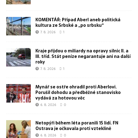
KOMENTÁŘ: Případ Aberl aneb politická
kultura ze Srbské a „po srbsku“
7. 8. 2026
1
Kraje přijdou o miliardy na opravy silnic II. a
III. tříd. Stát peníze negarantuje ani na další
roky
7. 8. 2026
1
Mynář se ostře ohradil proti Aberlovi.
Porušil dohodu a předběžné stanovisko
vydává za hotovou věc
6. 8. 2026
0
Netopýři během léta poranili 15 lidí. FN
Ostrava je očkovala proti vzteklině
6. 8. 2026
0