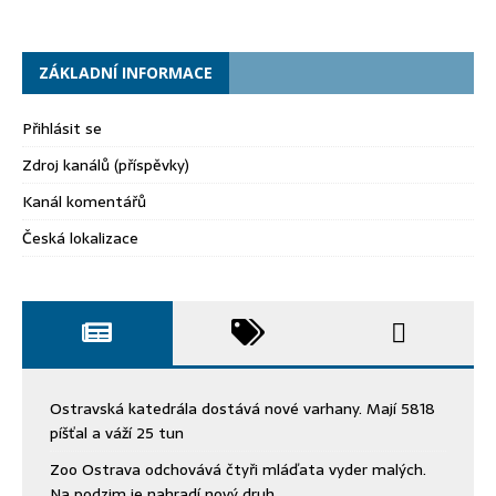
ZÁKLADNÍ INFORMACE
Přihlásit se
Zdroj kanálů (příspěvky)
Kanál komentářů
Česká lokalizace
Ostravská katedrála dostává nové varhany. Mají 5818
píšťal a váží 25 tun
Zoo Ostrava odchovává čtyři mláďata vyder malých.
Na podzim je nahradí nový druh