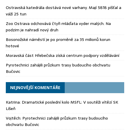
Ostravská katedrála dostává nové varhany. Mají 5818 píšťal a
váží 25 tun
Zoo Ostrava odchovává čtyři mláďata vyder malých. Na
podzim je nahradí nový druh
Bosonožské náměstí je po proměně za 35 milionů korun
hotové
Moravská část Hřebečska získá centrum podpory vzdělávání
Pyrotechnici zahájili průzkum trasy budoucího obchvatu
Bučovic
NEJNOVĚJŠÍ KOMENTÁŘE
Katrina
:
Dramatické poslední kolo MSFL: V soutěži vítězí SK
Líšeň
Vojtěch
:
Pyrotechnici zahájili průzkum trasy budoucího
obchvatu Bučovic