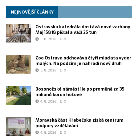
NEJNOVĚJŠÍ ČLÁNKY
Ostravská katedrála dostává nové varhany.
Mají 5818 píšťal a váží 25 tun
5. 8. 2026
0
Zoo Ostrava odchovává čtyři mláďata vyder
malých. Na podzim je nahradí nový druh
5. 8. 2026
0
Bosonožské náměstí je po proměně za 35
milionů korun hotové
4. 8. 2026
0
Moravská část Hřebečska získá centrum
podpory vzdělávání
4. 8. 2026
0