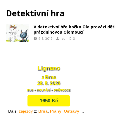
Detektivní hra
V detektivní hře kočka Ola provází děti
prázdninovou Olomoucí
9. 8. 2019
red
0