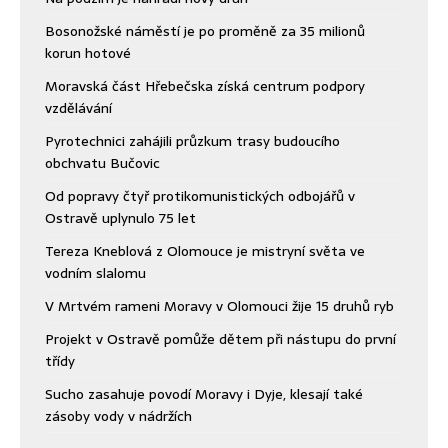
Bosonožské náměstí je po proměně za 35 milionů
korun hotové
Moravská část Hřebečska získá centrum podpory
vzdělávání
Pyrotechnici zahájili průzkum trasy budoucího
obchvatu Bučovic
Od popravy čtyř protikomunistických odbojářů v
Ostravě uplynulo 75 let
Tereza Kneblová z Olomouce je mistryní světa ve
vodním slalomu
V Mrtvém rameni Moravy v Olomouci žije 15 druhů ryb
Projekt v Ostravě pomůže dětem při nástupu do první
třídy
Sucho zasahuje povodí Moravy i Dyje, klesají také
zásoby vody v nádržích