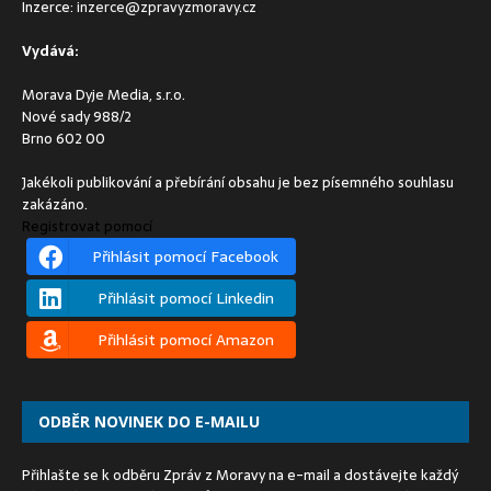
Inzerce:
inzerce@zpravyzmoravy.cz
Vydává:
Morava Dyje Media, s.r.o.
Nové sady 988/2
Brno 602 00
Jakékoli publikování a přebírání obsahu je bez písemného souhlasu
zakázáno.
Registrovat pomocí
Přihlásit pomocí Facebook
Přihlásit pomocí Linkedin
Přihlásit pomocí Amazon
ODBĚR NOVINEK DO E-MAILU
Přihlašte se k odběru Zpráv z Moravy na e-mail a dostávejte každý