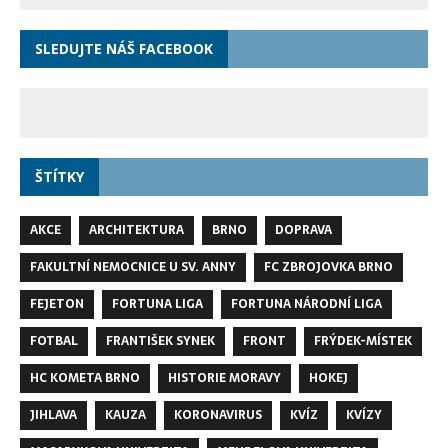
SLEDUJTE NÁŠ FACEBOOK
ŠTÍTKY
AKCE
ARCHITEKTURA
BRNO
DOPRAVA
FAKULTNÍ NEMOCNICE U SV. ANNY
FC ZBROJOVKA BRNO
FEJETON
FORTUNA LIGA
FORTUNA NÁRODNÍ LIGA
FOTBAL
FRANTIŠEK SYNEK
FRONT
FRÝDEK-MÍSTEK
HC KOMETA BRNO
HISTORIE MORAVY
HOKEJ
JIHLAVA
KAUZA
KORONAVIRUS
KVÍZ
KVÍZY