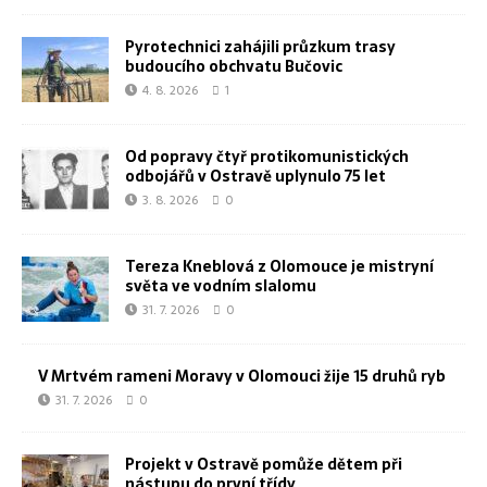
Pyrotechnici zahájili průzkum trasy
budoucího obchvatu Bučovic
4. 8. 2026
1
Od popravy čtyř protikomunistických
odbojářů v Ostravě uplynulo 75 let
3. 8. 2026
0
Tereza Kneblová z Olomouce je mistryní
světa ve vodním slalomu
31. 7. 2026
0
V Mrtvém rameni Moravy v Olomouci žije 15 druhů ryb
31. 7. 2026
0
Projekt v Ostravě pomůže dětem při
nástupu do první třídy