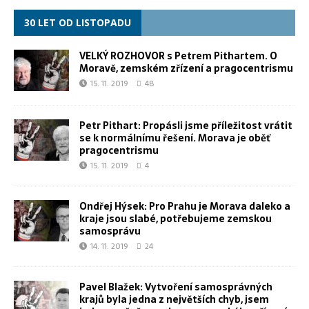
30 LET OD LISTOPADU
VELKÝ ROZHOVOR s Petrem Pithartem. O
Moravě, zemském zřízení a pragocentrismu
15. 11. 2019
48
Petr Pithart: Propásli jsme příležitost vrátit
se k normálnímu řešení. Morava je oběť
pragocentrismu
15. 11. 2019
4
Ondřej Hýsek: Pro Prahu je Morava daleko a
kraje jsou slabé, potřebujeme zemskou
samosprávu
14. 11. 2019
24
Pavel Blažek: Vytvoření samosprávných
krajů byla jedna z největších chyb, jsem