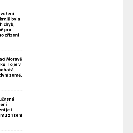
tvoření
rajů byla
h chyb,
ě pro
o zřízení
rací Moravě
o. To je v
bohatá,
tivní země.
oučasná
není
í je i
mu zřízení