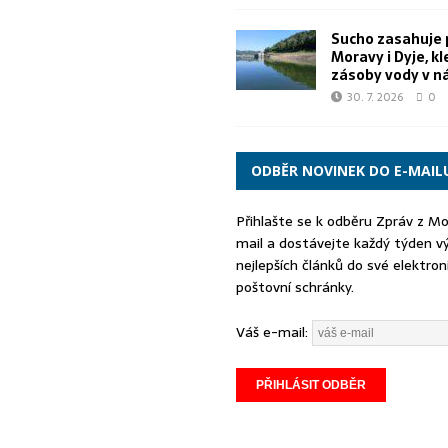
Sucho zasahuje 
Moravy i Dyje, kl
zásoby vody v n
30. 7. 2026
0
ODBĚR NOVINEK DO E-MAIL
Přihlašte se k odběru Zpráv z M
mail a dostávejte každý týden v
nejlepších článků do své elektron
poštovní schránky.
Váš e-mail: