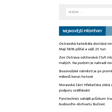
NEJNOVĚJŠÍ PŘÍSPĚVKY
Ostravská katedrála dostává no
Mají 5818 píšťal a váží 25 tun
Zoo Ostrava odchovává čtyři ml
malých. Na podzim je nahradí no
Bosonožské náměstí je po prom
milionů korun hotové
Moravská část Hřebečska získá
podpory vzdělávání
Pyrotechnici zahájili průzkum tra
budoucího obchvatu Bučovic