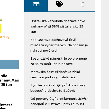
Ostravská katedrála dostává nové
varhany. Mají 5818 píšťal a váží 25
tun
Zoo Ostrava odchovává čtyři
mláďata vyder malých. Na podzim je
nahradí nový druh
Bosonožské náměstí je po proměně
za 35 milionů korun hotové
Moravská část Hřebečska získá
rála
centrum podpory vzdělávání
rhany. Mají
í 25 tun
Pyrotechnici zahájili průzkum trasy
budoucího obchvatu Bučovic
Od popravy čtyř protikomunistických
odbojářů v Ostravě uplynulo 75 let
chovává
yder