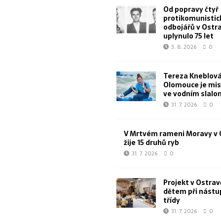
Od popravy čtyř
protikomunistic
odbojářů v Ostr
uplynulo 75 let
3. 8. 2026
0
Tereza Kneblová
Olomouce je mis
ve vodním slal
31. 7. 2026
0
V Mrtvém rameni Moravy v 
žije 15 druhů ryb
31. 7. 2026
0
Projekt v Ostra
dětem při nástu
třídy
31. 7. 2026
0