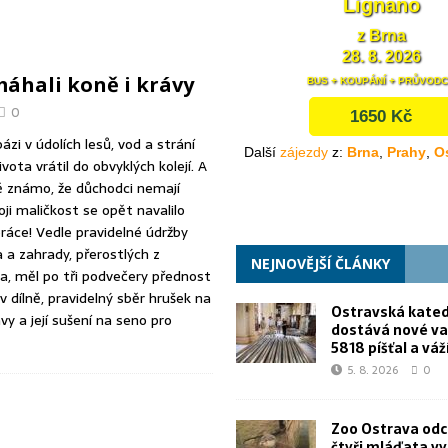
ečska získá centrum podpory vzdělávání
Z MĚST A OBCÍ
li průzkum trasy budoucího obchvatu Bučovic
DOPRAVA
áhali koně i krávy
dostává nové varhany. Mají 5818 píšťal a váží 25 tun
KULTURA
0
zi v údolích lesů, vod a strání
vota vrátil do obvyklých kolejí. A
ě známo, že důchodci nemají
oji maličkost se opět navalilo
áce! Vedle pravidelné údržby
 a zahrady, přerostlých z
NEJNOVĚJŠÍ ČLÁNKY
la, měl po tři podvečery přednost
 dílně, pravidelný sběr hrušek na
Ostravská kated
ávy a její sušení na seno pro
dostává nové va
5818 píšťal a váž
5. 8. 2026
0
Zoo Ostrava od
čtyři mláďata v