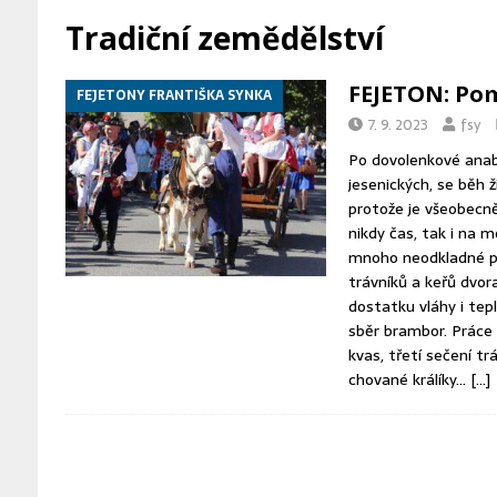
[ 4. 8. 2026 ]
Moravská část Hřeb
Tradiční zemědělství
[ 4. 8. 2026 ]
Pyrotechnici zaháji
FEJETON: Pom
FEJETONY FRANTIŠKA SYNKA
[ 5. 8. 2026 ]
Ostravská katedrála 
7. 9. 2023
fsy
Po dovolenkové anabá
jesenických, se běh ži
protože je všeobecn
nikdy čas, tak i na m
mnoho neodkladné pr
trávníků a keřů dvora
dostatku vláhy i tep
sběr brambor. Práce v
kvas, třetí sečení tr
chované králíky…
[…]