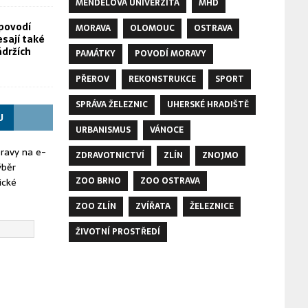
MENDELOVA UNIVERZITA
MHD
povodí
MORAVA
OLOMOUC
OSTRAVA
esají také
ádržích
PAMÁTKY
POVODÍ MORAVY
PŘEROV
REKONSTRUKCE
SPORT
SPRÁVA ŽELEZNIC
UHERSKÉ HRADIŠTĚ
U
URBANISMUS
VÁNOCE
oravy na e-
ZDRAVOTNICTVÍ
ZLÍN
ZNOJMO
ýběr
ZOO BRNO
ZOO OSTRAVA
ické
ZOO ZLÍN
ZVÍŘATA
ŽELEZNICE
ŽIVOTNÍ PROSTŘEDÍ