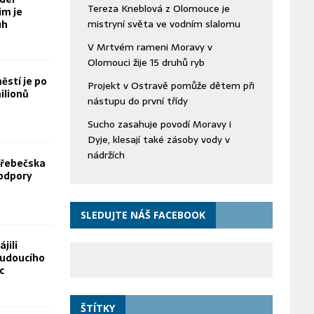
Tereza Kneblová z Olomouce je
im je
mistryní světa ve vodním slalomu
uh
V Mrtvém rameni Moravy v
Olomouci žije 15 druhů ryb
stí je po
Projekt v Ostravě pomůže dětem při
ilionů
nástupu do první třídy
Sucho zasahuje povodí Moravy i
Dyje, klesají také zásoby vody v
nádržích
Hřebečska
odpory
SLEDUJTE NÁŠ FACEBOOK
jili
budoucího
c
ŠTÍTKY