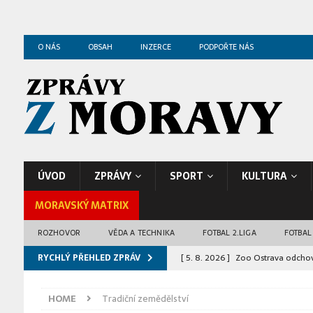
O NÁS
OBSAH
INZERCE
PODPOŘTE NÁS
ÚVOD
ZPRÁVY
SPORT
KULTURA
MORAVSKÝ MATRIX
ROZHOVOR
VĚDA A TECHNIKA
FOTBAL 2.LIGA
FOTBAL
RYCHLÝ PŘEHLED ZPRÁV
[ 5. 8. 2026 ]
Zoo Ostrava odchov
ZPRÁVY Z OSTRAVY
HOME
Tradiční zemědělství
[ 4. 8. 2026 ]
Bosonožské náměstí