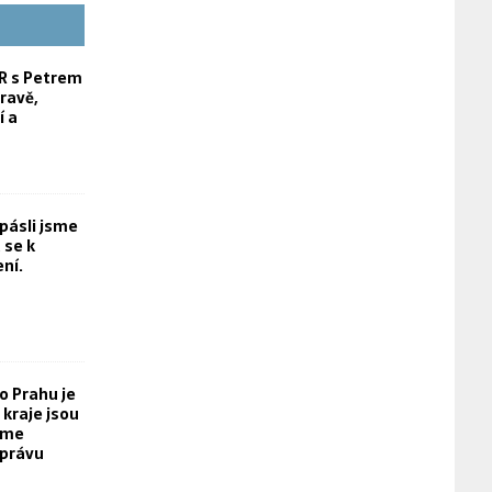
 s Petrem
ravě,
í a
opásli jsme
 se k
ní.
o Prahu je
kraje jsou
eme
právu