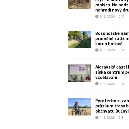
malých. Na podz
nahradí nový dr
5. 8. 2026
0
Bosonožské námě
proměně za 35 m
korun hotové
4. 8. 2026
0
Moravská část 
získá centrum p
vzdělávání
4. 8. 2026
0
Pyrotechnici zahá
průzkum trasy 
obchvatu Bučovi
4. 8. 2026
1