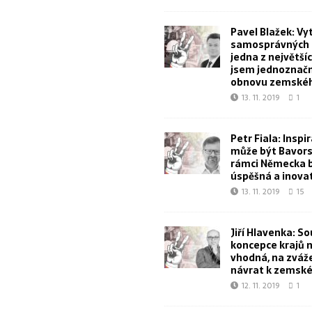
Pavel Blažek: Vy
samosprávných k
jedna z největšíc
jsem jednoznačn
obnovu zemskéh
13. 11. 2019
1
Petr Fiala: Inspi
může být Bavorsk
rámci Německa 
úspěšná a inova
13. 11. 2019
15
Jiří Hlavenka: S
koncepce krajů 
vhodná, na zvážen
návrat k zemské
12. 11. 2019
1