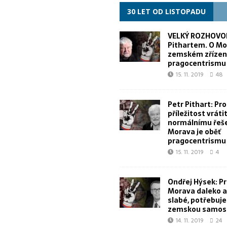
30 LET OD LISTOPADU
VELKÝ ROZHOVOR
Pithartem. O Mo
zemském zřízen
pragocentrismu
15. 11. 2019
48
Petr Pithart: Pr
příležitost vrátit
normálnímu řeše
Morava je oběť
pragocentrismu
15. 11. 2019
4
Ondřej Hýsek: Pr
Morava daleko a 
slabé, potřebuj
zemskou samos
14. 11. 2019
24