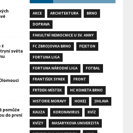
kých
AKCE
ARCHITEKTURA
BRNO
avě
DOPRAVA
FAKULTNÍ NEMOCNICE U SV. ANNY
 z
FC ZBROJOVKA BRNO
FEJETON
tryní světa
omu
FORTUNA LIGA
FORTUNA NÁRODNÍ LIGA
FOTBAL
FRANTIŠEK SYNEK
FRONT
Olomouci
FRÝDEK-MÍSTEK
HC KOMETA BRNO
HISTORIE MORAVY
HOKEJ
JIHLAVA
vě pomůže
KAUZA
KORONAVIRUS
KVÍZ
pu do první
KVÍZY
MASARYKOVA UNIVERZITA