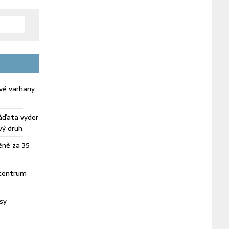
vé varhany.
áďata vyder
vý druh
ěně za 35
 centrum
sy