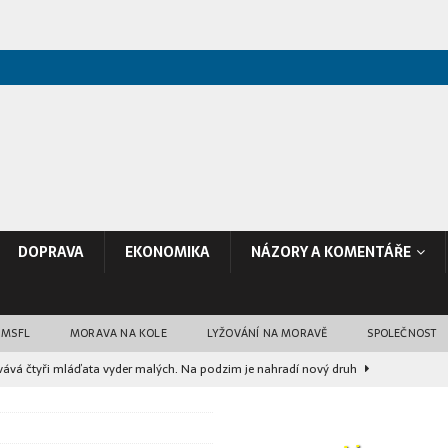
DOPRAVA
EKONOMIKA
NÁZORY A KOMENTÁŘE
 MSFL
MORAVA NA KOLE
LYŽOVÁNÍ NA MORAVĚ
SPOLEČNOST
ává čtyři mláďata vyder malých. Na podzim je nahradí nový druh
 je po proměně za 35 milionů korun hotové
ZPRÁVY Z BRNA