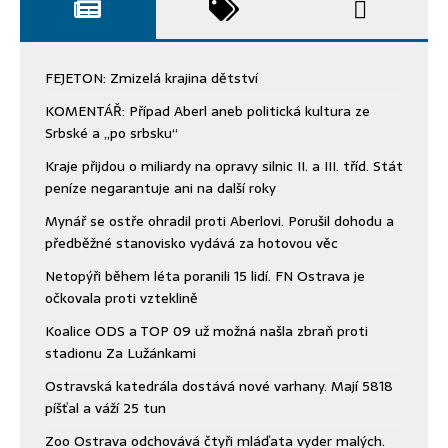
FEJETON: Zmizelá krajina dětství
KOMENTÁŘ: Případ Aberl aneb politická kultura ze
Srbské a „po srbsku“
Kraje přijdou o miliardy na opravy silnic II. a III. tříd. Stát
peníze negarantuje ani na další roky
Mynář se ostře ohradil proti Aberlovi. Porušil dohodu a
předběžné stanovisko vydává za hotovou věc
Netopýři během léta poranili 15 lidí. FN Ostrava je
očkovala proti vzteklině
Koalice ODS a TOP 09 už možná našla zbraň proti
stadionu Za Lužánkami
Ostravská katedrála dostává nové varhany. Mají 5818
píšťal a váží 25 tun
Zoo Ostrava odchovává čtyři mláďata vyder malých.