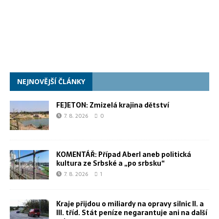
NEJNOVĚJŠÍ ČLÁNKY
FEJETON: Zmizelá krajina dětství
7. 8. 2026
0
KOMENTÁŘ: Případ Aberl aneb politická
kultura ze Srbské a „po srbsku“
7. 8. 2026
1
Kraje přijdou o miliardy na opravy silnic II. a
III. tříd. Stát peníze negarantuje ani na další