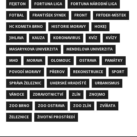
FEJETON
FORTUNA LIGA
FORTUNA NÁRODNÍ LIGA
FOTBAL
FRANTIŠEK SYNEK
FRONT
FRÝDEK-MÍSTEK
HC KOMETA BRNO
HISTORIE MORAVY
HOKEJ
JIHLAVA
KAUZA
KORONAVIRUS
KVÍZ
KVÍZY
MASARYKOVA UNIVERZITA
MENDELOVA UNIVERZITA
MHD
MORAVA
OLOMOUC
OSTRAVA
PAMÁTKY
POVODÍ MORAVY
PŘEROV
REKONSTRUKCE
SPORT
SPRÁVA ŽELEZNIC
UHERSKÉ HRADIŠTĚ
URBANISMUS
VÁNOCE
ZDRAVOTNICTVÍ
ZLÍN
ZNOJMO
ZOO BRNO
ZOO OSTRAVA
ZOO ZLÍN
ZVÍŘATA
ŽELEZNICE
ŽIVOTNÍ PROSTŘEDÍ