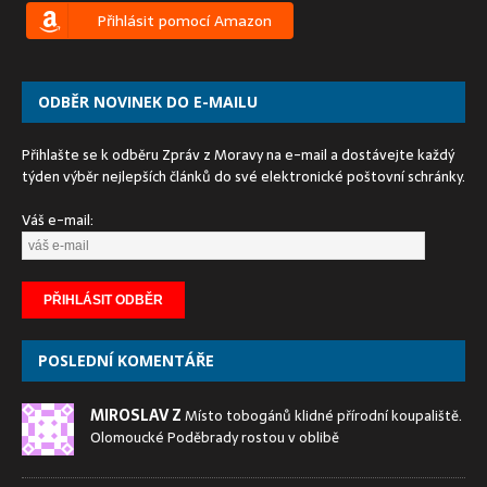
Přihlásit pomocí Amazon
ODBĚR NOVINEK DO E-MAILU
Přihlašte se k odběru Zpráv z Moravy na e-mail a dostávejte každý
týden výběr nejlepších článků do své elektronické poštovní schránky.
Váš e-mail:
POSLEDNÍ KOMENTÁŘE
MIROSLAV Z
Místo tobogánů klidné přírodní koupaliště.
Olomoucké Poděbrady rostou v oblibě