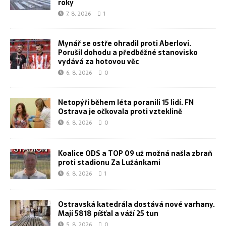
roky
7. 8. 2026
1
Mynář se ostře ohradil proti Aberlovi.
Porušil dohodu a předběžné stanovisko
vydává za hotovou věc
6. 8. 2026
0
Netopýři během léta poranili 15 lidí. FN
Ostrava je očkovala proti vzteklině
6. 8. 2026
0
Koalice ODS a TOP 09 už možná našla zbraň
proti stadionu Za Lužánkami
6. 8. 2026
1
Ostravská katedrála dostává nové varhany.
Mají 5818 píšťal a váží 25 tun
5. 8. 2026
0