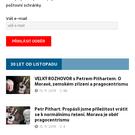
poštovní schránky.
Váš e-mail:
30 LET OD LISTOPADU
VELKÝ ROZHOVOR s Petrem Pithartem. O
Moravě, zemském zřízení a pragocentrismu
15. 11. 2019
48
Petr Pithart: Propásli jsme příležitost vrátit
se k normálnímu řešení. Morava je oběť
pragocentrismu
15. 11. 2019
4