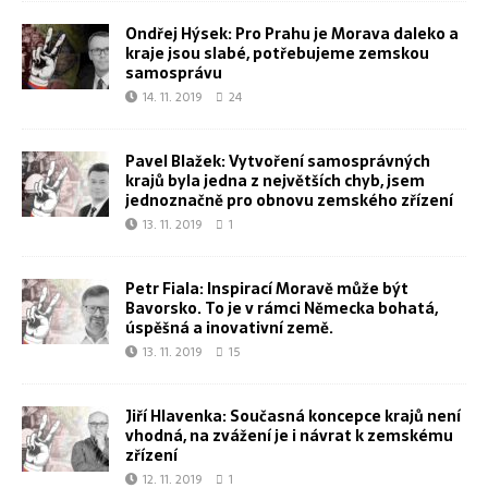
Ondřej Hýsek: Pro Prahu je Morava daleko a
kraje jsou slabé, potřebujeme zemskou
samosprávu
14. 11. 2019
24
Pavel Blažek: Vytvoření samosprávných
krajů byla jedna z největších chyb, jsem
jednoznačně pro obnovu zemského zřízení
13. 11. 2019
1
Petr Fiala: Inspirací Moravě může být
Bavorsko. To je v rámci Německa bohatá,
úspěšná a inovativní země.
13. 11. 2019
15
Jiří Hlavenka: Současná koncepce krajů není
vhodná, na zvážení je i návrat k zemskému
zřízení
12. 11. 2019
1