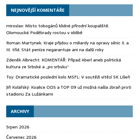
NEJNOVĚJŠÍ KOMENTÁŘE
miroslav
:
Místo tobogánů klidné přírodní koupaliště.
Olomoucké Poděbrady rostou v oblibě
Roman Martynek
:
Kraje přijdou o miliardy na opravy silnic II. a
III. tříd. Stát peníze negarantuje ani na další roky
Zdeněk Albrecht
:
KOMENTÁŘ: Případ Aberl aneb politická
kultura ze Srbské a „po srbsku“
Toy
:
Dramatické poslední kolo MSFL: V soutěži vítězí SK Líšeň
Jiří Kolářský
:
Koalice ODS a TOP 09 už možná našla zbraň proti
stadionu Za Lužánkami
ARCHIVY
Srpen 2026
Červenec 2026