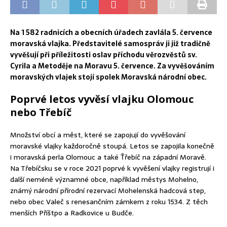
Na 1 582 radnicích a obecních úřadech zavlála 5. července
moravská vlajka. Představitelé samospráv ji již tradičně
vyvěšují při příležitosti oslav příchodu věrozvěstů sv.
Cyrila a Metoděje na Moravu 5. července. Za vyvěšováním
moravských vlajek stojí spolek Moravská národní obec.
Poprvé letos vyvěsí vlajku Olomouc
nebo Třebíč
Množství obcí a měst, které se zapojují do vyvěšování
moravské vlajky každoročně stoupá. Letos se zapojila konečně
i moravská perla Olomouc a také Ťřebíč na západní Moravě.
Na Třebíčsku se v roce 2021 poprvé k vyvěšení vlajky registrují i
další neméně významné obce, například městys Mohelno,
známý národní přírodní rezervací Mohelenská hadcová step,
nebo obec Valeč s renesančním zámkem z roku 1534. Z těch
menších Příštpo a Radkovice u Budče.