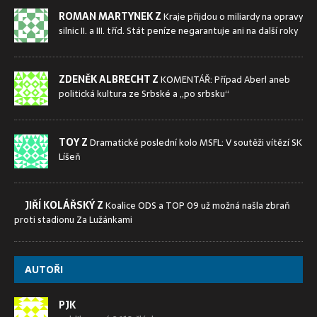
ROMAN MARTYNEK Z
Kraje přijdou o miliardy na opravy
silnic II. a III. tříd. Stát peníze negarantuje ani na další roky
ZDENĚK ALBRECHT Z
KOMENTÁŘ: Případ Aberl aneb
politická kultura ze Srbské a „po srbsku“
TOY Z
Dramatické poslední kolo MSFL: V soutěži vítězí SK
Líšeň
JIŘÍ KOLÁŘSKÝ Z
Koalice ODS a TOP 09 už možná našla zbraň
proti stadionu Za Lužánkami
AUTOŘI
PJK