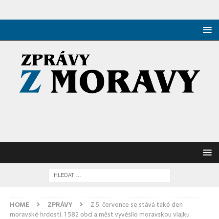
HOME
ZPRÁVY
Z 5. července se stává také den
moravské hrdosti. 1 582 obcí a měst vyvěsilo moravskou vlajku