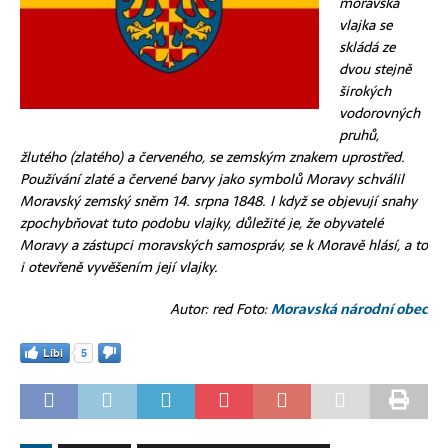
moravská
vlajka se
skládá ze
dvou stejně
širokých
vodorovných
pruhů,
žlutého (zlatého) a červeného, se zemským znakem uprostřed.
Používání zlaté a červené barvy jako symbolů Moravy schválil
Moravský zemský sněm 14. srpna 1848. I když se objevují snahy
zpochybňovat tuto podobu vlajky, důležité je, že obyvatelé
Moravy a zástupci moravských samospráv, se k Moravě hlásí, a to
i otevřeně vyvěšením její vlajky.
Autor: red Foto:
Moravská národní obec
Líbí
5