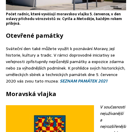
Počet radnic, které vyvěšují moravskou vlajku 5. července, v den
oslavy příchodu věrozvěstů sv. Cyrila a Metoděje, každým rokem
přibývá.
Otevřené památky
Sváteční den také můžete využít k poznávání Moravy, její
historie, kultury a tradic. V rámci doprovodné iniciativy se
veřejnosti zpřístupnily nejrůznější památky a expozice zdarma
nebo za výhodnějších podmínek. K prohlídce svých historických,
uměleckých sbírek a technických památek dne 5. července
2020 vás zvou tato muzea:
SEZNAM PAMÁTEK 2021
Moravská vlajka
V současnosti
nejužívanější
a
nejrozšířenější