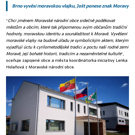
Brno vyvěsí moravskou vlajku, Jošt ponese znak Moravy
“
Chci jménem Moravské národní obce srdečně poděkovat
městům a obcím, které tak připomenou svým občanům tradiční
hodnoty, moravskou identitu a sounáležitost k Moravě. Vyvěšení
moravské vlajky na budově úřadu je symbolickým aktem, kterým
vyjadřují úctu k cyrilometodějské tradici a poctu naší rodné zemi
Moravě, její bohaté historii, tradicím a nezaměnitelné kultuře
“,
oceňuje zapojené obce a města koordinátorka iniciativy Lenka
Holaňová z Moravské národní obce.