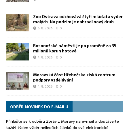
Zoo Ostrava odchovává čtyři mláďata vyder
malých. Na podzim je nahradí nový druh
5. 8. 2026
0
Bosonožské náměstí je po proměně za 35
milionů korun hotové
4. 8. 2026
0
Moravská část Hřebečska získá centrum
podpory vzdělávání
4. 8. 2026
0
ODBĚR NOVINEK DO E-MAILU
Přihlašte se k odběru Zpráv z Moravy na e-mail a dostávejte
každý týden výběr nejlepších článků do své elektronické