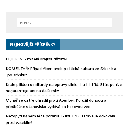
NEJNOVĚJŠÍ PŘÍSPĚVKY
FEJETON: Zmizelá krajina dětství
KOMENTÁŘ: Případ Aberl aneb politická kultura ze Srbské a
„po srbsku“
Kraje přijdou o miliardy na opravy silnic II. a III. tříd. Stát peníze
negarantuje ani na další roky
Mynář se ostře ohradil proti Aberlovi. Porušil dohodu a
předběžné stanovisko vydává za hotovou věc
Netopýři během léta poranili 15 lidí. FN Ostrava je očkovala
proti vzteklině