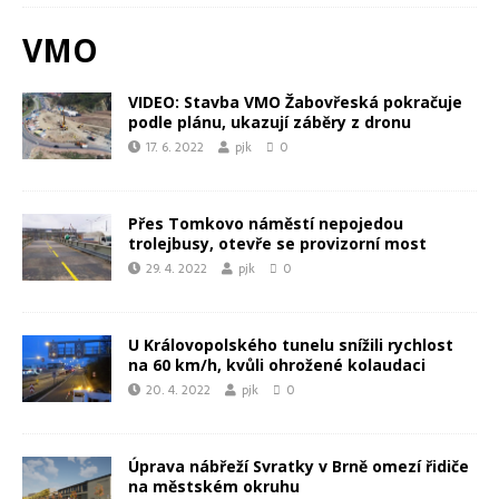
VMO
VIDEO: Stavba VMO Žabovřeská pokračuje
podle plánu, ukazují záběry z dronu
17. 6. 2022
pjk
0
Přes Tomkovo náměstí nepojedou
trolejbusy, otevře se provizorní most
29. 4. 2022
pjk
0
U Královopolského tunelu snížili rychlost
na 60 km/h, kvůli ohrožené kolaudaci
20. 4. 2022
pjk
0
Úprava nábřeží Svratky v Brně omezí řidiče
na městském okruhu