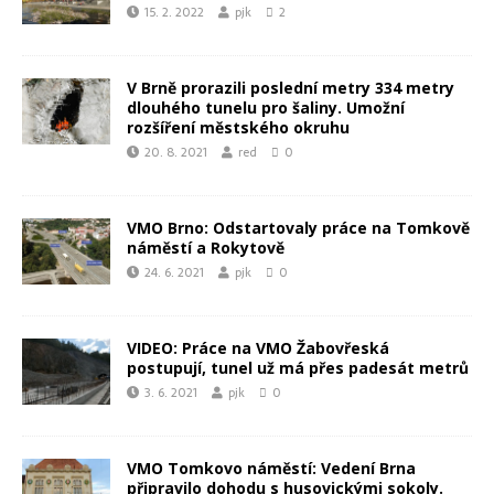
15. 2. 2022
pjk
2
V Brně prorazili poslední metry 334 metry
dlouhého tunelu pro šaliny. Umožní
rozšíření městského okruhu
20. 8. 2021
red
0
VMO Brno: Odstartovaly práce na Tomkově
náměstí a Rokytově
24. 6. 2021
pjk
0
VIDEO: Práce na VMO Žabovřeská
postupují, tunel už má přes padesát metrů
3. 6. 2021
pjk
0
VMO Tomkovo náměstí: Vedení Brna
připravilo dohodu s husovickými sokoly.