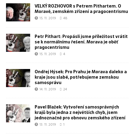
VELKÝ ROZHOVOR s Petrem Pithartem. O
Moravě, zemském zřízení a pragocentrismu
15. 11. 2019
48
Petr Pithart: Propásli jsme příležitost vrátit
se k normálnímu řešení. Morava je oběť
pragocentrismu
15. 11. 2019
4
Ondřej Hýsek: Pro Prahu je Morava daleko a
kraje jsou slabé, potřebujeme zemskou
samosprávu
14. 11. 2019
24
Pavel Blažek: Vytvoření samosprávných
krajů byla jedna z největších chyb, jsem
jednoznačně pro obnovu zemského zřízení
13. 11. 2019
1