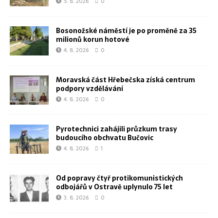
5. 8. 2026
0
Bosonožské náměstí je po proměně za 35
milionů korun hotové
4. 8. 2026
0
Moravská část Hřebečska získá centrum
podpory vzdělávání
4. 8. 2026
0
Pyrotechnici zahájili průzkum trasy
budoucího obchvatu Bučovic
4. 8. 2026
1
Od popravy čtyř protikomunistických
odbojářů v Ostravě uplynulo 75 let
3. 8. 2026
0