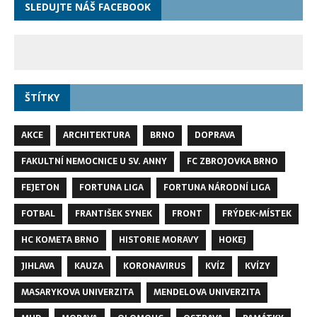
SLEDUJTE NÁŠ FACEBOOK
ŠTÍTKY
AKCE
ARCHITEKTURA
BRNO
DOPRAVA
FAKULTNÍ NEMOCNICE U SV. ANNY
FC ZBROJOVKA BRNO
FEJETON
FORTUNA LIGA
FORTUNA NÁRODNÍ LIGA
FOTBAL
FRANTIŠEK SYNEK
FRONT
FRÝDEK-MÍSTEK
HC KOMETA BRNO
HISTORIE MORAVY
HOKEJ
JIHLAVA
KAUZA
KORONAVIRUS
KVÍZ
KVÍZY
MASARYKOVA UNIVERZITA
MENDELOVA UNIVERZITA