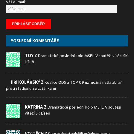
Váš e-mail:
POSLEDNÍ KOMENTÁŘE
TOY Z
Dramatické poslední kolo MSFL: V soutěži vítězí SK
Líšeň
JIŘÍ KOLÁŘSKÝ Z
Koalice ODS a TOP 09 už možná našla zbraň
proti stadionu Za Lužánkami
KATRINA Z
Dramatické poslední kolo MSFL: V soutěži
vítězí SK Líšeň
VOJTĚCH Z
Pyrotechnici zahájili průzkum trasy