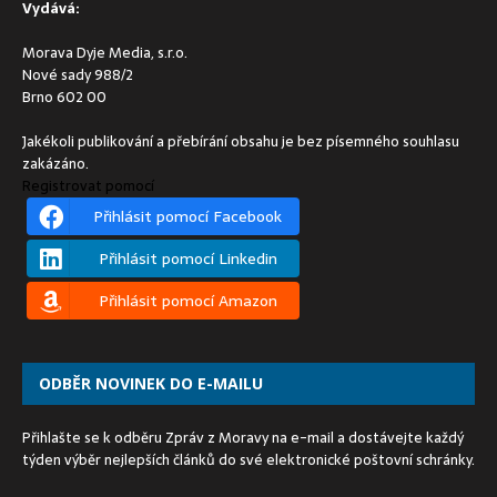
Vydává:
Morava Dyje Media, s.r.o.
Nové sady 988/2
Brno 602 00
Jakékoli publikování a přebírání obsahu je bez písemného souhlasu
zakázáno.
Registrovat pomocí
Přihlásit pomocí Facebook
Přihlásit pomocí Linkedin
Přihlásit pomocí Amazon
ODBĚR NOVINEK DO E-MAILU
Přihlašte se k odběru Zpráv z Moravy na e-mail a dostávejte každý
týden výběr nejlepších článků do své elektronické poštovní schránky.