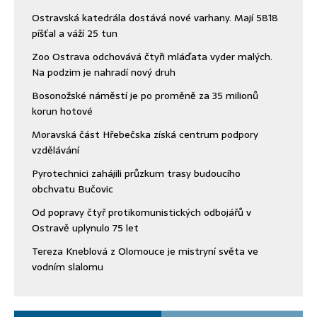
Ostravská katedrála dostává nové varhany. Mají 5818
píšťal a váží 25 tun
Zoo Ostrava odchovává čtyři mláďata vyder malých.
Na podzim je nahradí nový druh
Bosonožské náměstí je po proměně za 35 milionů
korun hotové
Moravská část Hřebečska získá centrum podpory
vzdělávání
Pyrotechnici zahájili průzkum trasy budoucího
obchvatu Bučovic
Od popravy čtyř protikomunistických odbojářů v
Ostravě uplynulo 75 let
Tereza Kneblová z Olomouce je mistryní světa ve
vodním slalomu