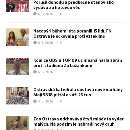
Porušil dohodu a předběžné stanovisko
vydává za hotovou věc
6. 8. 2026
0
Netopýři během léta poranili 15 lidí. FN
Ostrava je očkovala proti vzteklině
6. 8. 2026
0
Koalice ODS a TOP 09 už možná našla zbraň
proti stadionu Za Lužánkami
6. 8. 2026
1
Ostravská katedrála dostává nové varhany.
Mají 5818 píšťal a váží 25 tun
5. 8. 2026
0
Zoo Ostrava odchovává čtyři mláďata vyder
malých. Na podzim je nahradí nový druh