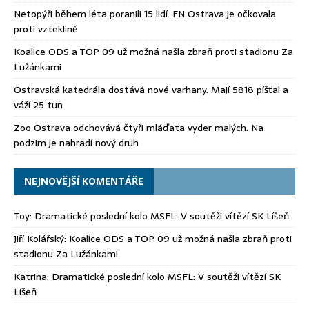
Netopýři během léta poranili 15 lidí. FN Ostrava je očkovala
proti vzteklině
Koalice ODS a TOP 09 už možná našla zbraň proti stadionu Za
Lužánkami
Ostravská katedrála dostává nové varhany. Mají 5818 píšťal a
váží 25 tun
Zoo Ostrava odchovává čtyři mláďata vyder malých. Na
podzim je nahradí nový druh
NEJNOVĚJŠÍ KOMENTÁŘE
Toy
:
Dramatické poslední kolo MSFL: V soutěži vítězí SK Líšeň
Jiří Kolářský
:
Koalice ODS a TOP 09 už možná našla zbraň proti
stadionu Za Lužánkami
Katrina
:
Dramatické poslední kolo MSFL: V soutěži vítězí SK
Líšeň