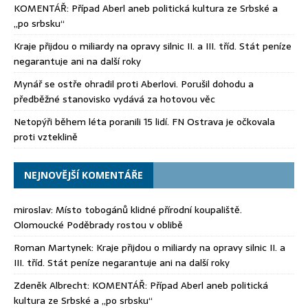
KOMENTÁŘ: Případ Aberl aneb politická kultura ze Srbské a
„po srbsku“
Kraje přijdou o miliardy na opravy silnic II. a III. tříd. Stát peníze
negarantuje ani na další roky
Mynář se ostře ohradil proti Aberlovi. Porušil dohodu a
předběžné stanovisko vydává za hotovou věc
Netopýři během léta poranili 15 lidí. FN Ostrava je očkovala
proti vzteklině
NEJNOVĚJŠÍ KOMENTÁŘE
miroslav
:
Místo tobogánů klidné přírodní koupaliště.
Olomoucké Poděbrady rostou v oblibě
Roman Martynek
:
Kraje přijdou o miliardy na opravy silnic II. a
III. tříd. Stát peníze negarantuje ani na další roky
Zdeněk Albrecht
:
KOMENTÁŘ: Případ Aberl aneb politická
kultura ze Srbské a „po srbsku“