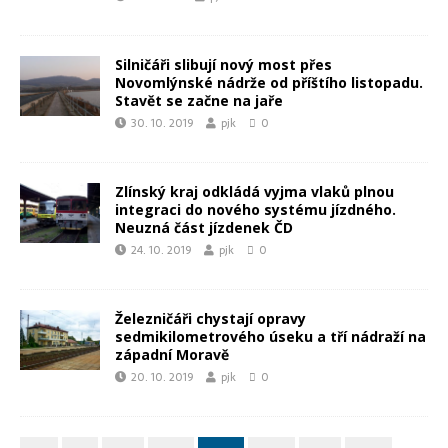
Silničáři slibují nový most přes
Novomlýnské nádrže od příštího listopadu.
Stavět se začne na jaře
30. 10. 2019
pjk
0
Zlínský kraj odkládá vyjma vlaků plnou
integraci do nového systému jízdného.
Neuzná část jízdenek ČD
24. 10. 2019
pjk
0
Železničáři chystají opravy
sedmikilometrového úseku a tří nádraží na
západní Moravě
20. 10. 2019
pjk
0