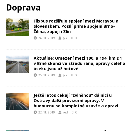
Doprava
Flixbus rozšiřuje spojení mezi Moravou a
Slovenskem. Posílí přímé spojení Brno-
Žilina, zapojí i Zlín
26. 11. 2019
pjk
0
Aktuálně: Omezení mezi 190. a 194. km D1
v Brně skončí ve středu ráno, opravy celého
úseku jsou už hotové
25. 11. 2019
pjk
0
Ještě letos čekají “zvlněnou” dálnici u
Ostravy další provizorní opravy. V
budoucnu se kompletně uzavře a opraví
22. 11. 2019
red
0