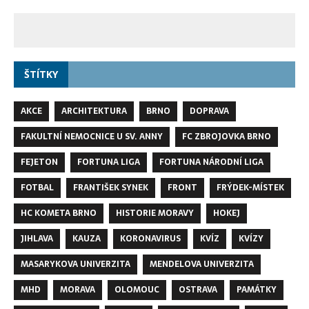
ŠTÍTKY
AKCE
ARCHITEKTURA
BRNO
DOPRAVA
FAKULTNÍ NEMOCNICE U SV. ANNY
FC ZBROJOVKA BRNO
FEJETON
FORTUNA LIGA
FORTUNA NÁRODNÍ LIGA
FOTBAL
FRANTIŠEK SYNEK
FRONT
FRÝDEK-MÍSTEK
HC KOMETA BRNO
HISTORIE MORAVY
HOKEJ
JIHLAVA
KAUZA
KORONAVIRUS
KVÍZ
KVÍZY
MASARYKOVA UNIVERZITA
MENDELOVA UNIVERZITA
MHD
MORAVA
OLOMOUC
OSTRAVA
PAMÁTKY