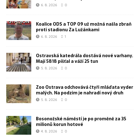
6. 8. 2026
0
Koalice ODS a TOP 09 už možná našla zbraň
proti stadionu Za Lužánkami
6. 8. 2026
1
Ostravská katedrála dostává nové varhany.
Mají 5818 píšťal a váží 25 tun
5. 8. 2026
0
Zoo Ostrava odchovává čtyři mláďata vyder
malých. Na podzim je nahradí nový druh
5. 8. 2026
0
Bosonožské náměstí je po proměně za 35
milionů korun hotové
4. 8. 2026
0