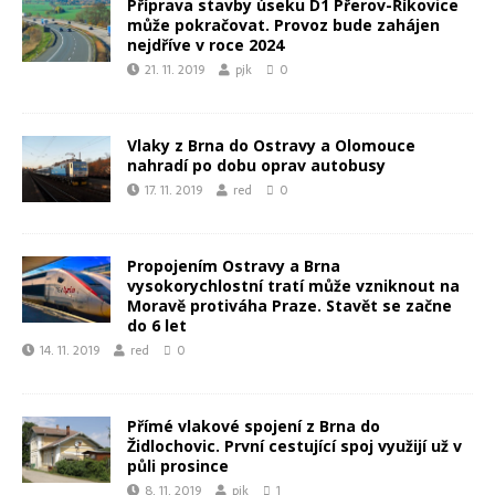
Příprava stavby úseku D1 Přerov-Říkovice
může pokračovat. Provoz bude zahájen
nejdříve v roce 2024
21. 11. 2019
pjk
0
Vlaky z Brna do Ostravy a Olomouce
nahradí po dobu oprav autobusy
17. 11. 2019
red
0
Propojením Ostravy a Brna
vysokorychlostní tratí může vzniknout na
Moravě protiváha Praze. Stavět se začne
do 6 let
14. 11. 2019
red
0
Přímé vlakové spojení z Brna do
Židlochovic. První cestující spoj využijí už v
půli prosince
8. 11. 2019
pjk
1