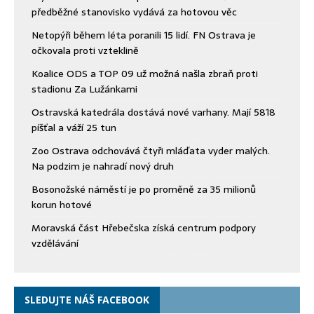
předběžné stanovisko vydává za hotovou věc
Netopýři během léta poranili 15 lidí. FN Ostrava je
očkovala proti vzteklině
Koalice ODS a TOP 09 už možná našla zbraň proti
stadionu Za Lužánkami
Ostravská katedrála dostává nové varhany. Mají 5818
píšťal a váží 25 tun
Zoo Ostrava odchovává čtyři mláďata vyder malých.
Na podzim je nahradí nový druh
Bosonožské náměstí je po proměně za 35 milionů
korun hotové
Moravská část Hřebečska získá centrum podpory
vzdělávání
SLEDUJTE NÁŠ FACEBOOK