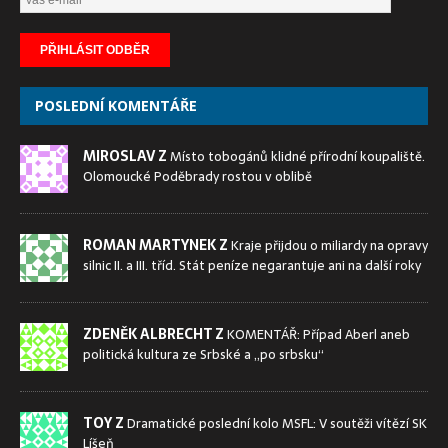
POSLEDNÍ KOMENTÁŘE
MIROSLAV Z
Místo tobogánů klidné přírodní koupaliště.
Olomoucké Poděbrady rostou v oblibě
ROMAN MARTYNEK Z
Kraje přijdou o miliardy na opravy
silnic II. a III. tříd. Stát peníze negarantuje ani na další roky
ZDENĚK ALBRECHT Z
KOMENTÁŘ: Případ Aberl aneb
politická kultura ze Srbské a „po srbsku“
TOY Z
Dramatické poslední kolo MSFL: V soutěži vítězí SK
Líšeň