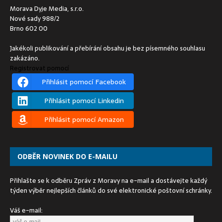
Morava Dyje Media, s.r.o.
Nové sady 988/2
Brno 602 00
Jakékoli publikování a přebírání obsahu je bez písemného souhlasu
zakázáno.
Registrovat pomocí
Přihlásit pomocí Facebook
Přihlásit pomocí Linkedin
Přihlásit pomocí Amazon
ODBĚR NOVINEK DO E-MAILU
Přihlašte se k odběru Zpráv z Moravy na e-mail a dostávejte každý
týden výběr nejlepších článků do své elektronické poštovní schránky.
Váš e-mail: