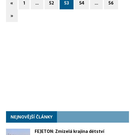
«
1
…
52
53
54
…
56
»
NEJNOVĚJŠÍ ČLÁNKY
FEJETON: Zmizelá krajina dětství