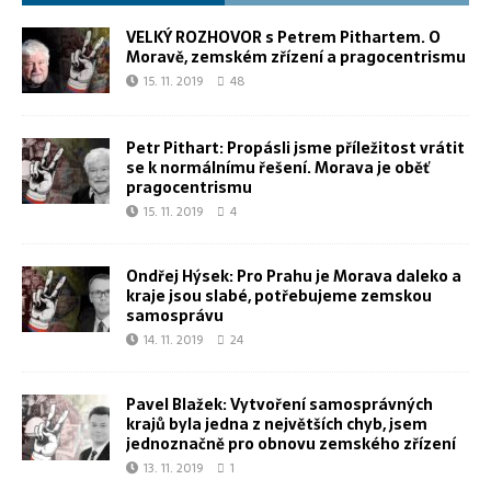
VELKÝ ROZHOVOR s Petrem Pithartem. O
Moravě, zemském zřízení a pragocentrismu
15. 11. 2019
48
Petr Pithart: Propásli jsme příležitost vrátit
se k normálnímu řešení. Morava je oběť
pragocentrismu
15. 11. 2019
4
Ondřej Hýsek: Pro Prahu je Morava daleko a
kraje jsou slabé, potřebujeme zemskou
samosprávu
14. 11. 2019
24
Pavel Blažek: Vytvoření samosprávných
krajů byla jedna z největších chyb, jsem
jednoznačně pro obnovu zemského zřízení
13. 11. 2019
1