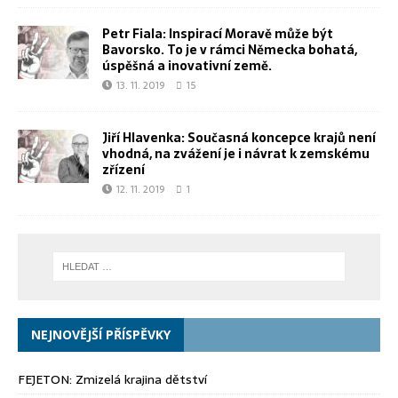
Petr Fiala: Inspirací Moravě může být
Bavorsko. To je v rámci Německa bohatá,
úspěšná a inovativní země.
13. 11. 2019
15
Jiří Hlavenka: Současná koncepce krajů není
vhodná, na zvážení je i návrat k zemskému
zřízení
12. 11. 2019
1
NEJNOVĚJŠÍ PŘÍSPĚVKY
FEJETON: Zmizelá krajina dětství